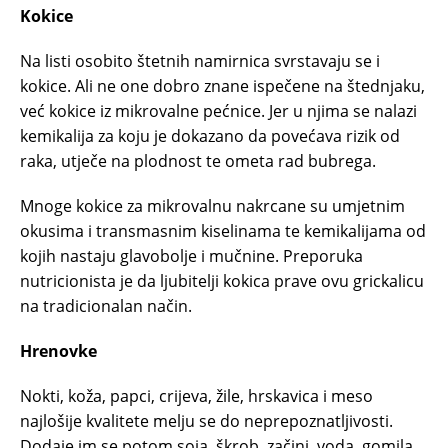
Kokice
Na listi osobito štetnih namirnica svrstavaju se i
kokice. Ali ne one dobro znane ispečene na štednjaku,
već kokice iz mikrovalne pećnice. Jer u njima se nalazi
kemikalija za koju je dokazano da povećava rizik od
raka, utječe na plodnost te ometa rad bubrega.
Mnoge kokice za mikrovalnu nakrcane su umjetnim
okusima i transmasnim kiselinama te kemikalijama od
kojih nastaju glavobolje i mučnine. Preporuka
nutricionista je da ljubitelji kokica prave ovu grickalicu
na tradicionalan način.
Hrenovke
Nokti, koža, papci, crijeva, žile, hrskavica i meso
najlošije kvalitete melju se do neprepoznatljivosti.
Dodaje im se potom soja, škrob, začini, voda, gomila