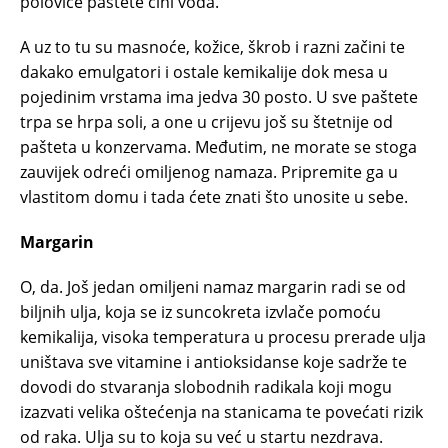
polovice paštete čini voda.
A uz to tu su masnoće, kožice, škrob i razni začini te
dakako emulgatori i ostale kemikalije dok mesa u
pojedinim vrstama ima jedva 30 posto. U sve paštete
trpa se hrpa soli, a one u crijevu još su štetnije od
pašteta u konzervama. Međutim, ne morate se stoga
zauvijek odreći omiljenog namaza. Pripremite ga u
vlastitom domu i tada ćete znati što unosite u sebe.
Margarin
O, da. Još jedan omiljeni namaz margarin radi se od
biljnih ulja, koja se iz suncokreta izvlače pomoću
kemikalija, visoka temperatura u procesu prerade ulja
uništava sve vitamine i antioksidanse koje sadrže te
dovodi do stvaranja slobodnih radikala koji mogu
izazvati velika oštećenja na stanicama te povećati rizik
od raka. Ulja su to koja su već u startu nezdrava.