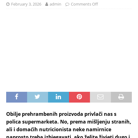
February 3, 2026
admin
Comments Off
Obilje prehrambenih proizvoda privlači nas s
polica supermarketa. No, prema mišljenju stranih,
ali i domaćih nutricionista neke namirnice
naprosto treba izbjegavati, ako želite živjeti dugo i