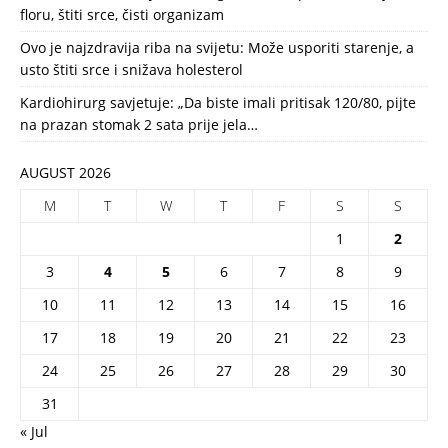
floru, štiti srce, čisti organizam
Ovo je najzdravija riba na svijetu: Može usporiti starenje, a
usto štiti srce i snižava holesterol
Kardiohirurg savjetuje: „Da biste imali pritisak 120/80, pijte
na prazan stomak 2 sata prije jela…
AUGUST 2026
M
T
W
T
F
S
S
1
2
3
4
5
6
7
8
9
10
11
12
13
14
15
16
17
18
19
20
21
22
23
24
25
26
27
28
29
30
31
« Jul