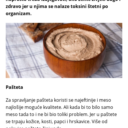
zdravo jer u njima se nalaze toksini štetni po
organizam.
Pašteta
Za spravljanje pašteta koristi se najeftinije i meso
najlošije moguće kvalitete. Ali kada bi to bilo samo
meso tada to i ne bi bio toliki problem. Jer u paštete
se trpaju kožice, kosti, papci i hrskavice. Više od