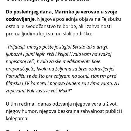
Do poslednjeg dana, Marinko je verovao u svoje
ozdravljenje.
Njegova poslednja objava na Fejsbuku
ostala je svedočanstvo te borbe, ali i zahvalnosti
prema ljudima koji su mu slali podršku:
„Prijatelji, mnogo pošte je stiglo! Svi ste tako dragi,
ljubazni i puni lepih reči i želja! Hvala vam na svakoj
napisanoj reči, hvala za sve medikamente koje
preporučujete, hvala na željama za brzo ozdravljenje!
Potrudiću se da što pre zaigram na sceni, stanem pred
filmsku i TV kameru i ponovo budem sa svima vama. A i
zapevam! Voli vas sve vaš Maki!“
U tim rečima i danas odzvanja njegova vera u život,
njegov humor, njegova beskrajna zahvalnost publici i
kolegama.