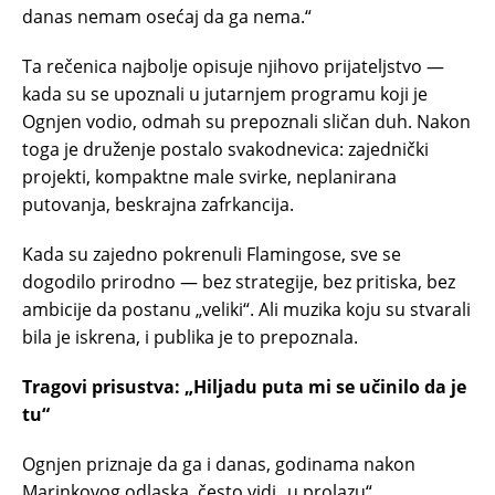
danas nemam osećaj da ga nema.“
Ta rečenica najbolje opisuje njihovo prijateljstvo —
kada su se upoznali u jutarnjem programu koji je
Ognjen vodio, odmah su prepoznali sličan duh. Nakon
toga je druženje postalo svakodnevica: zajednički
projekti, kompaktne male svirke, neplanirana
putovanja, beskrajna zafrkancija.
Kada su zajedno pokrenuli Flamingose, sve se
dogodilo prirodno — bez strategije, bez pritiska, bez
ambicije da postanu „veliki“. Ali muzika koju su stvarali
bila je iskrena, i publika je to prepoznala.
Tragovi prisustva: „Hiljadu puta mi se učinilo da je
tu“
Ognjen priznaje da ga i danas, godinama nakon
Marinkovog odlaska, često vidi „u prolazu“.