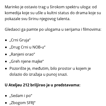
Marinko je ostavio trag u širokom spektru uloga: od
komedija koje su ušle u kultni status do drama koje su
pokazale svu širinu njegovog talenta.
Gledaoci ga pamte po ulogama u serijama i filmovima:
„Crni Gruja“
„Drug Crni u NOB-u“
„Ranjeni orao“
„Greh njene majke“
Pozorište je, međutim, bilo prostor u kojem je
dolazio do izražaja u punoj snazi.
U Ateljeu 212 briljirao je u predstavama:
„Sedam i po“
„Zbogom SFRJ“