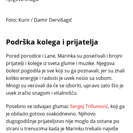
Foto: Kurir / Damir Dervišagić
Podrška kolega i prijatelja
Pored porodice i Lane, Marinka su posećivali i brojni
prijatelji i kolege iz sveta glume i muzike. Njegova
bolest pogodila je sve koji su ga poznavali, jer su znali
koliko energije i radosti je uvek nosio sa sobom.
Mnogi su verovali da će se izboriti, upravo zato što je
uvek zračio snagom i vitalnošću.
Posebno se izdvajao glumac
Sergej Trifunović
, koji ga
je obilazio gotovo svakodnevno. Njihovo
dugogodišnje prijateljstvo nije moglo da ostane po
strani u trenucima kada je Marinku trebalo najviše