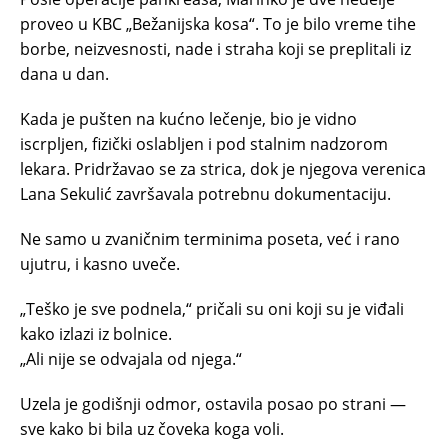
proveo u KBC „Bežanijska kosa“. To je bilo vreme tihe
borbe, neizvesnosti, nade i straha koji se preplitali iz
dana u dan.
Kada je pušten na kućno lečenje, bio je vidno
iscrpljen, fizički oslabljen i pod stalnim nadzorom
lekara. Pridržavao se za strica, dok je njegova verenica
Lana Sekulić završavala potrebnu dokumentaciju.
Ne samo u zvaničnim terminima poseta, već i rano
ujutru, i kasno uveče.
„Teško je sve podnela,“ pričali su oni koji su je viđali
kako izlazi iz bolnice.
„Ali nije se odvajala od njega.“
Uzela je godišnji odmor, ostavila posao po strani —
sve kako bi bila uz čoveka koga voli.