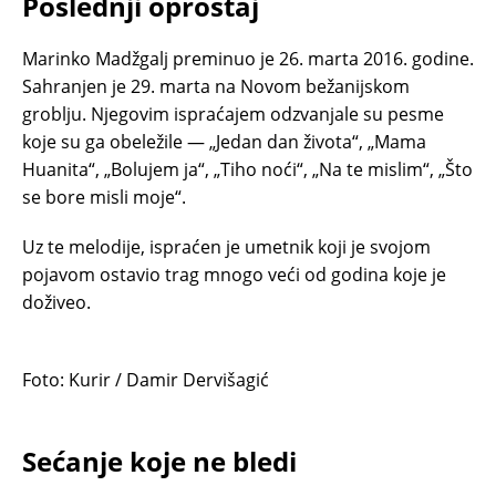
Poslednji oproštaj
Marinko Madžgalj preminuo je 26. marta 2016. godine.
Sahranjen je 29. marta na Novom bežanijskom
groblju. Njegovim ispraćajem odzvanjale su pesme
koje su ga obeležile — „Jedan dan života“, „Mama
Huanita“, „Bolujem ja“, „Tiho noći“, „Na te mislim“, „Što
se bore misli moje“.
Uz te melodije, ispraćen je umetnik koji je svojom
pojavom ostavio trag mnogo veći od godina koje je
doživeo.
Foto: Kurir / Damir Dervišagić
Sećanje koje ne bledi