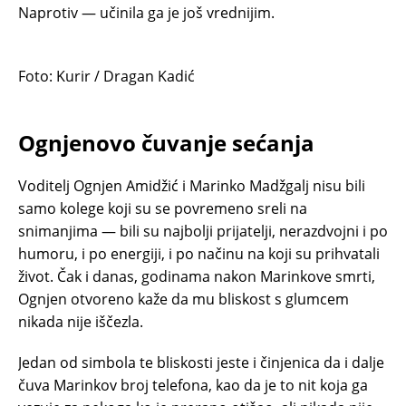
Naprotiv — učinila ga je još vrednijim.
Foto: Kurir / Dragan Kadić
Ognjenovo čuvanje sećanja
Voditelj Ognjen Amidžić i Marinko Madžgalj nisu bili
samo kolege koji su se povremeno sreli na
snimanjima — bili su najbolji prijatelji, nerazdvojni i po
humoru, i po energiji, i po načinu na koji su prihvatali
život. Čak i danas, godinama nakon Marinkove smrti,
Ognjen otvoreno kaže da mu bliskost s glumcem
nikada nije iščezla.
Jedan od simbola te bliskosti jeste i činjenica da i dalje
čuva Marinkov broj telefona, kao da je to nit koja ga