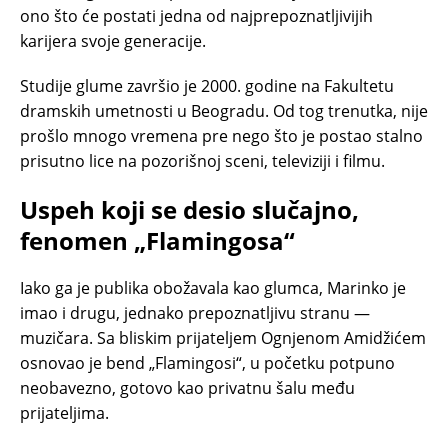
ono što će postati jedna od najprepoznatljivijih
karijera svoje generacije.
Studije glume završio je 2000. godine na Fakultetu
dramskih umetnosti u Beogradu. Od tog trenutka, nije
prošlo mnogo vremena pre nego što je postao stalno
prisutno lice na pozorišnoj sceni, televiziji i filmu.
Uspeh koji se desio slučajno,
fenomen „Flamingosa“
Iako ga je publika obožavala kao glumca, Marinko je
imao i drugu, jednako prepoznatljivu stranu —
muzičara. Sa bliskim prijateljem Ognjenom Amidžićem
osnovao je bend „Flamingosi“, u početku potpuno
neobavezno, gotovo kao privatnu šalu među
prijateljima.