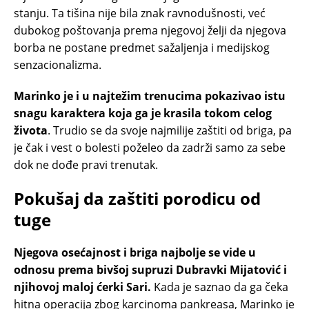
stanju. Ta tišina nije bila znak ravnodušnosti, već
dubokog poštovanja prema njegovoj želji da njegova
borba ne postane predmet sažaljenja i medijskog
senzacionalizma.
Marinko je i u najtežim trenucima pokazivao istu
snagu karaktera koja ga je krasila tokom celog
života
. Trudio se da svoje najmilije zaštiti od briga, pa
je čak i vest o bolesti poželeo da zadrži samo za sebe
dok ne dođe pravi trenutak.
Pokušaj da zaštiti porodicu od
tuge
Njegova osećajnost i briga najbolje se vide u
odnosu prema bivšoj supruzi Dubravki Mijatović i
njihovoj maloj ćerki Sari.
Kada je saznao da ga čeka
hitna operacija zbog karcinoma pankreasa, Marinko je