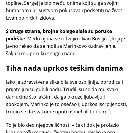
topline. Sergej je bio među onima koji su ga svojim
humorom i prisustvom pokušavali podsetiti na život
izvan bolničkih zidova.
S druge strane, brojne kolege slale su poruke
podršk
e. Među njima se izdvojio i Ivan Bosiljčić, koji je
javno rekao da se moli za Marinkovo ozdravljenje,
šaljući mu poruku snage i nade.
Tiha nada uprkos teškim danima
Iako je zdravstvena slika bila sve ozbiljnija, porodica i
prijatelji nisu gubili nadu. Trudili su se da mu svaki
dan učine što lakšim, da ga okruže ljubavlju i
spokojem. Marinko je to osećao i, uprkos iscrpljenosti,
trudio se da svakome uputi osmeh ili toplu reč.
To je bio deo njegove ličnosti – čak i dok je prolazio
kroz najtežu moguću životnu borbu, mislio je pre