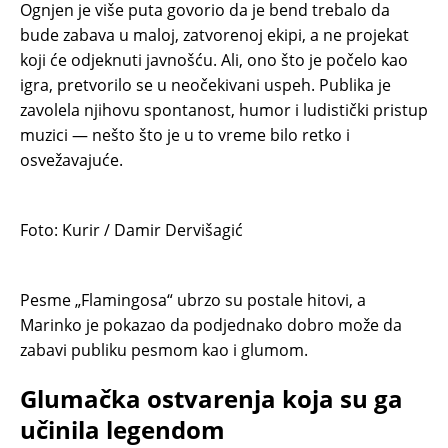
Ognjen je više puta govorio da je bend trebalo da
bude zabava u maloj, zatvorenoj ekipi, a ne projekat
koji će odjeknuti javnošću. Ali, ono što je počelo kao
igra, pretvorilo se u neočekivani uspeh. Publika je
zavolela njihovu spontanost, humor i ludistički pristup
muzici — nešto što je u to vreme bilo retko i
osvežavajuće.
Foto: Kurir / Damir Dervišagić
Pesme „Flamingosa“ ubrzo su postale hitovi, a
Marinko je pokazao da podjednako dobro može da
zabavi publiku pesmom kao i glumom.
Glumačka ostvarenja koja su ga
učinila legendom