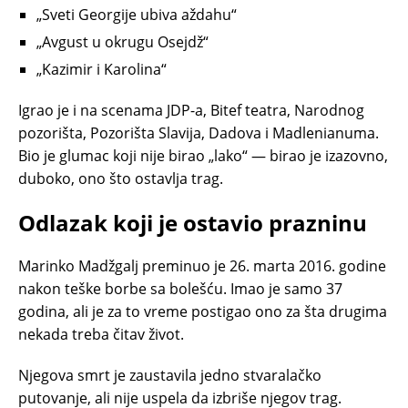
„Sveti Georgije ubiva aždahu“
„Avgust u okrugu Osejdž“
„Kazimir i Karolina“
Igrao je i na scenama JDP-a, Bitef teatra, Narodnog
pozorišta, Pozorišta Slavija, Dadova i Madlenianuma.
Bio je glumac koji nije birao „lako“ — birao je izazovno,
duboko, ono što ostavlja trag.
Odlazak koji je ostavio prazninu
Marinko Madžgalj preminuo je 26. marta 2016. godine
nakon teške borbe sa bolešću. Imao je samo 37
godina, ali je za to vreme postigao ono za šta drugima
nekada treba čitav život.
Njegova smrt je zaustavila jedno stvaralačko
putovanje, ali nije uspela da izbriše njegov trag.