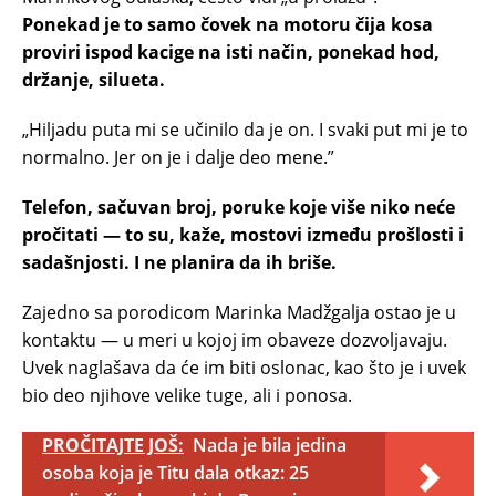
Ponekad je to samo čovek na motoru čija kosa
proviri ispod kacige na isti način, ponekad hod,
držanje, silueta.
„Hiljadu puta mi se učinilo da je on. I svaki put mi je to
normalno. Jer on je i dalje deo mene.”
Telefon, sačuvan broj, poruke koje više niko neće
pročitati — to su, kaže, mostovi između prošlosti i
sadašnjosti. I ne planira da ih briše.
Zajedno sa porodicom Marinka Madžgalja ostao je u
kontaktu — u meri u kojoj im obaveze dozvoljavaju.
Uvek naglašava da će im biti oslonac, kao što je i uvek
bio deo njihove velike tuge, ali i ponosa.
PROČITAJTE JOŠ:
Nada je bila jedina
osoba koja je Titu dala otkaz: 25