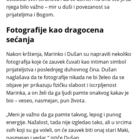
njega bilo važno – mir u duši i povezanost sa
prijateljima i Bogom.
Fotografije kao dragocena
sećanja
Nakon krštenja, Marinko i Dušan su napravili nekoliko
fotografija koje će zauvek čuvati kao intiman simbol
prijateljstva i poslednjeg duhovnog čina. Dušan
naglašava da te fotografije nikada ne bi želeo da se
objave jer prikazuju fizičku slabost i iscrpljenost
Marinka, a on želi da ga ljudi pamte onakvog kakav je
bio – veseo, nasmejan, pun života.
„Meni je važno da ga pamte takvog, lepog i punog
energije. Nažalost, tada nije izgledao tako, ali u srcima
svih koji su ga voleli, on će zauvek biti onaj stari Maki,
nasmejan i vedar,“ ističe Dušan.