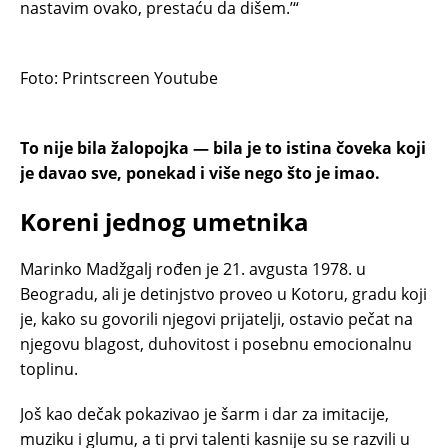
nastavim ovako, prestaću da dišem.’“
Foto: Printscreen Youtube
To nije bila žalopojka — bila je to istina čoveka koji
je davao sve, ponekad i više nego što je imao.
Koreni jednog umetnika
Marinko Madžgalj rođen je 21. avgusta 1978. u
Beogradu, ali je detinjstvo proveo u Kotoru, gradu koji
je, kako su govorili njegovi prijatelji, ostavio pečat na
njegovu blagost, duhovitost i posebnu emocionalnu
toplinu.
Još kao dečak pokazivao je šarm i dar za imitacije,
muziku i glumu, a ti prvi talenti kasnije su se razvili u