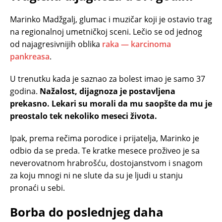
Marinko Madžgalj, glumac i muzičar koji je ostavio trag
na regionalnoj umetničkoj sceni. Lečio se od jednog
od najagresivnijih oblika
raka — karcinoma
pankreasa
.
U trenutku kada je saznao za bolest imao je samo 37
godina.
Nažalost, dijagnoza je postavljena
prekasno. Lekari su morali da mu saopšte da mu je
preostalo tek nekoliko meseci života.
Ipak, prema rečima porodice i prijatelja, Marinko je
odbio da se preda. Te kratke mesece proživeo je sa
neverovatnom hrabrošću, dostojanstvom i snagom
za koju mnogi ni ne slute da su je ljudi u stanju
pronaći u sebi.
Borba do poslednjeg daha