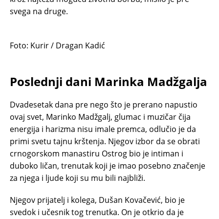
svega na druge.
Foto: Kurir / Dragan Kadić
Poslednji dani Marinka Madžgalja
Dvadesetak dana pre nego što je prerano napustio
ovaj svet, Marinko Madžgalj, glumac i muzičar čija
energija i harizma nisu imale premca, odlučio je da
primi svetu tajnu krštenja. Njegov izbor da se obrati
crnogorskom manastiru Ostrog bio je intiman i
duboko ličan, trenutak koji je imao posebno značenje
za njega i ljude koji su mu bili najbliži.
Njegov prijatelj i kolega, Dušan Kovačević, bio je
svedok i učesnik tog trenutka. On je otkrio da je