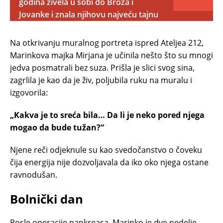
godina živela u sobi do Broza i
Jovanke i znala njihovu najveću tajnu
Na otkrivanju muralnog portreta ispred Ateljea 212,
Marinkova majka Mirjana je učinila nešto što su mnogi
jedva posmatrali bez suza. Prišla je slici svog sina,
zagrlila je kao da je živ, poljubila ruku na muralu i
izgovorila:
„Kakva je to sreća bila… Da li je neko pored njega
mogao da bude tužan?“
Njene reči odjeknule su kao svedočanstvo o čoveku
čija energija nije dozvoljavala da iko oko njega ostane
ravnodušan.
Bolnički dan
Posle operacije pankreasa, Marinko je dve nedelje