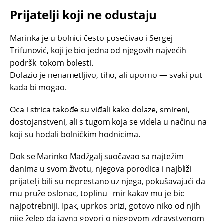
Prijatelji koji ne odustaju
Marinka je u bolnici često posećivao i Sergej
Trifunović, koji je bio jedna od njegovih najvećih
podrški tokom bolesti.
Dolazio je nenametljivo, tiho, ali uporno — svaki put
kada bi mogao.
Oca i strica takođe su viđali kako dolaze, smireni,
dostojanstveni, ali s tugom koja se videla u načinu na
koji su hodali bolničkim hodnicima.
Dok se Marinko Madžgalj suočavao sa najtežim
danima u svom životu, njegova porodica i najbliži
prijatelji bili su neprestano uz njega, pokušavajući da
mu pruže oslonac, toplinu i mir kakav mu je bio
najpotrebniji. Ipak, uprkos brizi, gotovo niko od njih
nije želeo da javno govori o njegovom zdravstvenom