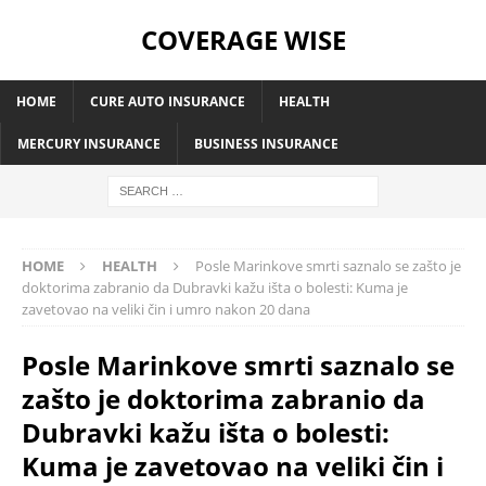
COVERAGE WISE
HOME
CURE AUTO INSURANCE
HEALTH
MERCURY INSURANCE
BUSINESS INSURANCE
HOME
HEALTH
Posle Marinkove smrti saznalo se zašto je
doktorima zabranio da Dubravki kažu išta o bolesti: Kuma je
zavetovao na veliki čin i umro nakon 20 dana
Posle Marinkove smrti saznalo se
zašto je doktorima zabranio da
Dubravki kažu išta o bolesti:
Kuma je zavetovao na veliki čin i