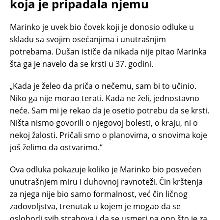
koja je pripadala njemu
Marinko je uvek bio čovek koji je donosio odluke u
skladu sa svojim osećanjima i unutrašnjim
potrebama. Dušan ističe da nikada nije pitao Marinka
šta ga je navelo da se krsti u 37. godini.
„Kada je želeo da priča o nečemu, sam bi to učinio.
Niko ga nije morao terati. Kada ne želi, jednostavno
neće. Sam mi je rekao da je osetio potrebu da se krsti.
Ništa nismo govorili o njegovoj bolesti, o kraju, ni o
nekoj žalosti. Pričali smo o planovima, o snovima koje
još želimo da ostvarimo.“
Ova odluka pokazuje koliko je Marinko bio posvećen
unutrašnjem miru i duhovnoj ravnoteži. Čin krštenja
za njega nije bio samo formalnost, već čin ličnog
zadovoljstva, trenutak u kojem je mogao da se
oslobodi svih strahova i da se usmeri na ono što je za