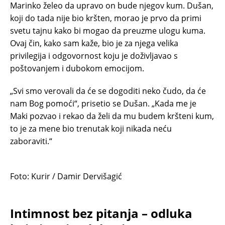
Marinko želeo da upravo on bude njegov kum. Dušan,
koji do tada nije bio kršten, morao je prvo da primi
svetu tajnu kako bi mogao da preuzme ulogu kuma.
Ovaj čin, kako sam kaže, bio je za njega velika
privilegija i odgovornost koju je doživljavao s
poštovanjem i dubokom emocijom.
„Svi smo verovali da će se dogoditi neko čudo, da će
nam Bog pomoći“, prisetio se Dušan. „Kada me je
Maki pozvao i rekao da želi da mu budem kršteni kum,
to je za mene bio trenutak koji nikada neću
zaboraviti.“
Foto: Kurir / Damir Dervišagić
Intimnost bez pitanja – odluka