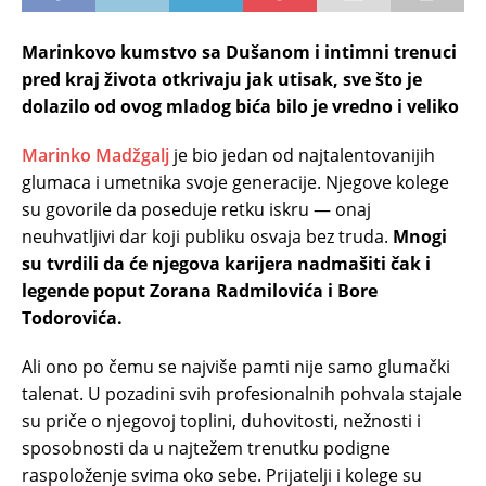
Marinkovo kumstvo sa Dušanom i intimni trenuci
pred kraj života otkrivaju jak utisak, sve što je
dolazilo od ovog mladog bića bilo je vredno i veliko
Marinko Madžgalj
je bio jedan od najtalentovanijih
glumaca i umetnika svoje generacije. Njegove kolege
su govorile da poseduje retku iskru — onaj
neuhvatljivi dar koji publiku osvaja bez truda.
Mnogi
su tvrdili da će njegova karijera nadmašiti čak i
legende poput Zorana Radmilovića i Bore
Todorovića.
Ali ono po čemu se najviše pamti nije samo glumački
talenat. U pozadini svih profesionalnih pohvala stajale
su priče o njegovoj toplini, duhovitosti, nežnosti i
sposobnosti da u najtežem trenutku podigne
raspoloženje svima oko sebe. Prijatelji i kolege su