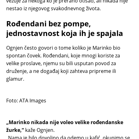
vezuje za nekoga ko je prerano otišao, ali nikada nije
nestao iz njegovog svakodnevnog života.
Rođendani bez pompe,
jednostavnost koja ih je spajala
Ognjen često govori o tome koliko je Marinko bio
spontan čovek. Rođendani, koje mnogi koriste za
velike proslave, njemu su bili usputan povod za
druženje, a ne događaj koji zahteva pripreme ili
glamur.
Foto: ATA Images
„Marinko nikada nije voleo velike rođendanske
žurke,“
kaže Ognjen.
„Nama je bilo dovoljno da odemo u kafić, okupimo se