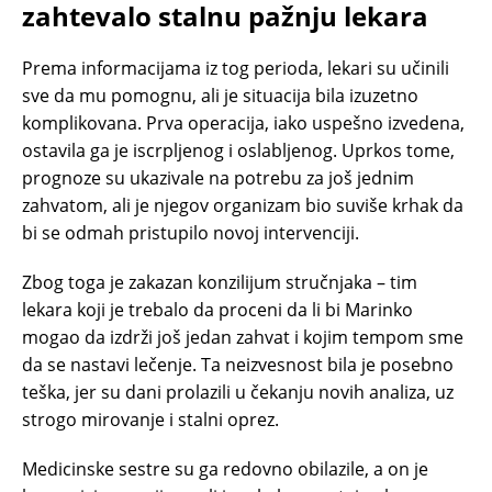
zahtevalo stalnu pažnju lekara
Prema informacijama iz tog perioda, lekari su učinili
sve da mu pomognu, ali je situacija bila izuzetno
komplikovana. Prva operacija, iako uspešno izvedena,
ostavila ga je iscrpljenog i oslabljenog. Uprkos tome,
prognoze su ukazivale na potrebu za još jednim
zahvatom, ali je njegov organizam bio suviše krhak da
bi se odmah pristupilo novoj intervenciji.
Zbog toga je zakazan konzilijum stručnjaka – tim
lekara koji je trebalo da proceni da li bi Marinko
mogao da izdrži još jedan zahvat i kojim tempom sme
da se nastavi lečenje. Ta neizvesnost bila je posebno
teška, jer su dani prolazili u čekanju novih analiza, uz
strogo mirovanje i stalni oprez.
Medicinske sestre su ga redovno obilazile, a on je