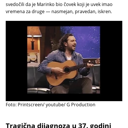
svedočili da je Marinko bio čovek koji je uvek imao
vremena za druge — nasmejan, pravedan, iskren.
Foto: Printscreen/ youtube/ G Production
Tragična dijagnoza u 37. godini