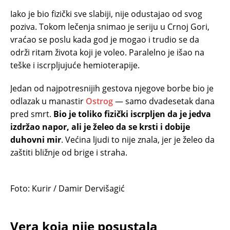
Iako je bio fizički sve slabiji, nije odustajao od svog
poziva. Tokom lečenja snimao je seriju u Crnoj Gori,
vraćao se poslu kada god je mogao i trudio se da
održi ritam života koji je voleo. Paralelno je išao na
teške i iscrpljujuće hemioterapije.
Jedan od najpotresnijih gestova njegove borbe bio je
odlazak u manastir
Ostrog
— samo dvadesetak dana
pred smrt.
Bio je toliko fizički iscrpljen da je jedva
izdržao napor, ali je želeo da se krsti i dobije
duhovni mir
. Većina ljudi to nije znala, jer je želeo da
zaštiti bližnje od brige i straha.
Foto: Kurir / Damir Dervišagić
Vera koja nije posustala