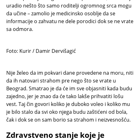
uradio nešto što samo roditelji ogromnog srca mogu
da učine – zamolio je medicinsko osoblje da se
informacije o zahvatu ne dele porodici dok se ne vrate
sa odmora.
Foto: Kurir / Damir Dervišagić
Nije želeo da im pokvari dane provedene na moru, niti
da ih natovari strahom pre nego što se vrate u
Beograd. Smatrao je da će im sve objasniti kada budu
zajedno, jer je znao da će tako lakše prihvatiti lošu
vest. Taj čin govori koliko je duboko voleo i koliko mu
je bilo stalo da svi oko njega budu zaštićeni od bola,
čak i dok se on sam borio sa strahom i neizvesnošću.
Zdravstveno stanje koje je