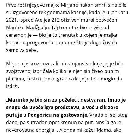
Prve reči njegove majke Mirjane nakon smrti sina bile
su izgovorene tek godinama kasnije, kada je u januaru
2021. ispred Ateljea 212 otkriven mural posvećen
Marinku Madžgalju. Taj trenutak bio je više od
ceremonije — bio je to trenutak u kojem je majka
konačno progovorila o onome što je dugo čuvala
samo za sebe.
Mirjana je kroz suze, ali i dostojanstvo koje joj je bilo
svojstveno, ispričala koliko je njen sin živeo punim
plućima, često i preko granica koje je telo moglo da
izdrži.
„
Marinko je bio sin za poželeti, nestvaran. Imao je
snagu da uveče igra predstavu, a već u cik zore
putuje u Podgoricu na gostovanje
. Vratio bi se istog
dana, pa sutradan opet krenuo na put. Nosila ga je
neverovatna energija… A onda mi kaže: ‘Mama, ako