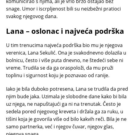
komunicirao s njima, ali je vrlo brzo ostajao bez
snage. Umor i iscrpljenost bili su neizbežni pratioci
svakog njegovog dana.
Lana – oslonac i najveća podrška
U tim trenucima najveća podrška bio mu je njegova
verenica, Lana Sekulić. Ona je svakodnevno dolazila u
bolnicu, često i više puta dnevno, ne štedeći sebe ni
vreme. Trudila se da ga oraspoloži, da mu pruži
toplinu i sigurnost koju je poznavao od ranije.
Iako je bila duboko potresena, Lana se trudila da pred
njim bude jaka. Uzimala je slobodne dane kako bi bila
uz njega, ne napuštajući ga ni na trenutak. Često je
sedela pored njegovog kreveta i držala ga za ruku, u
tišini koja je govorila više od bilo kakvih reči. Bila je ne
samo partnerka, već i njegov čuvar, njegov glas,
njegova snaga.