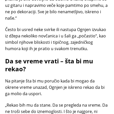
uz gitaru i napravimo veče koje pamtimo po smehu, a
ne po dekoraciji. Sve je bilo nenametljivo, iskreno i
naše.“
Često bi usred neke svirke ili nastupa Ognjen izvukao
iz džepa nekoliko novčanica i u šali ga „počastio“, kao
simbol njihove bliskosti i tipičnog, zajedničkog
humora koji ih je pratio u svakom trenutku.
Da se vreme vrati – šta bi mu
rekao?
Na pitanje šta bi mu poručio kada bi mogao da
okrene vreme unazad, Ognjen je iskreno rekao da bi
ga molio da uspori.
„Rekao bih mu da stane. Da se pregleda na vreme. Da
ne troši sebe do iznemoglosti. I što je najgore, ni