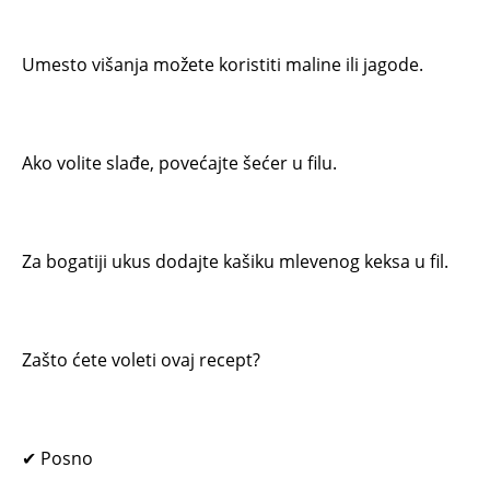
Umesto višanja možete koristiti maline ili jagode.
Ako volite slađe, povećajte šećer u filu.
Za bogatiji ukus dodajte kašiku mlevenog keksa u fil.
Zašto ćete voleti ovaj recept?
✔ Posno