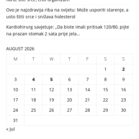
Ovo je najzdravija riba na svijetu: Može usporiti starenje, a
usto štiti srce i snižava holesterol
Kardiohirurg savjetuje: „Da biste imali pritisak 120/80, pijte
na prazan stomak 2 sata prije jela…
AUGUST 2026
M
T
W
T
F
S
S
1
2
3
4
5
6
7
8
9
10
11
12
13
14
15
16
17
18
19
20
21
22
23
24
25
26
27
28
29
30
31
« Jul