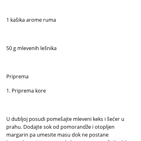
1 kašika arome ruma
50 g mlevenih lešnika
Priprema
1. Priprema kore
U dubljoj posudi pomešajte mleveni keks i šećer u
prahu. Dodajte sok od pomorandže i otopljen
margarin pa umesite masu dok ne postane