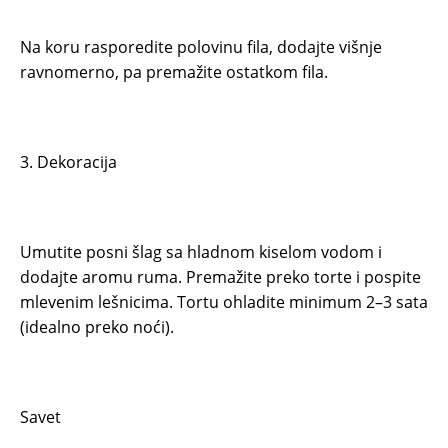
Na koru rasporedite polovinu fila, dodajte višnje
ravnomerno, pa premažite ostatkom fila.
3. Dekoracija
Umutite posni šlag sa hladnom kiselom vodom i
dodajte aromu ruma. Premažite preko torte i pospite
mlevenim lešnicima. Tortu ohladite minimum 2–3 sata
(idealno preko noći).
Savet