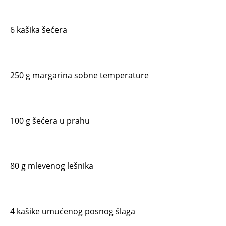
6 kašika šećera
250 g margarina sobne temperature
100 g šećera u prahu
80 g mlevenog lešnika
4 kašike umućenog posnog šlaga