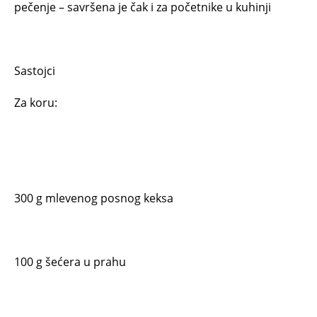
pečenje – savršena je čak i za početnike u kuhinji
Sastojci
Za koru:
300 g mlevenog posnog keksa
100 g šećera u prahu