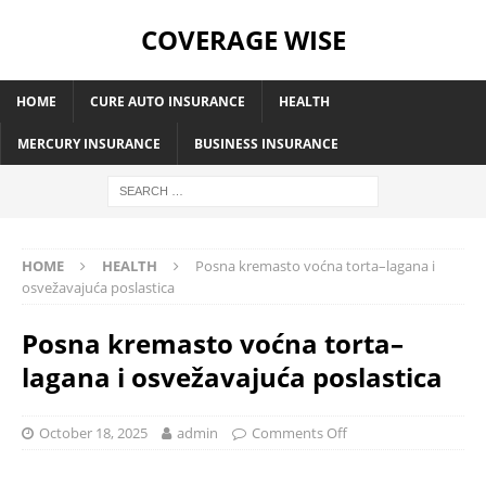
COVERAGE WISE
HOME
CURE AUTO INSURANCE
HEALTH
MERCURY INSURANCE
BUSINESS INSURANCE
HOME
HEALTH
Posna kremasto voćna torta–lagana i
osvežavajuća poslastica
Posna kremasto voćna torta–
lagana i osvežavajuća poslastica
October 18, 2025
admin
Comments Off