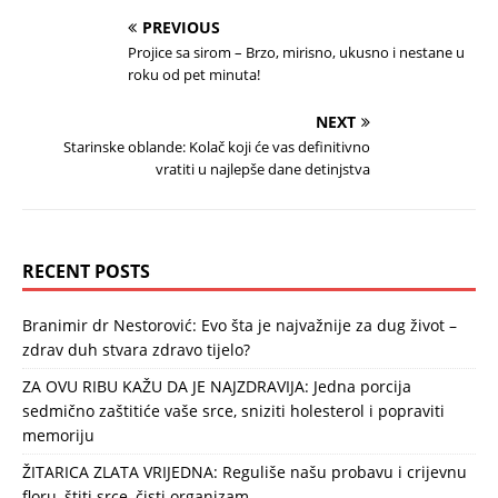
PREVIOUS
Projice sa sirom – Brzo, mirisno, ukusno i nestane u
roku od pet minuta!
NEXT
Starinske oblande: Kolač koji će vas definitivno
vratiti u najlepše dane detinjstva
RECENT POSTS
Branimir dr Nestorović: Evo šta je najvažnije za dug život –
zdrav duh stvara zdravo tijelo?
ZA OVU RIBU KAŽU DA JE NAJZDRAVIJA: Jedna porcija
sedmično zaštitiće vaše srce, sniziti holesterol i popraviti
memoriju
ŽITARICA ZLATA VRIJEDNA: Reguliše našu probavu i crijevnu
floru, štiti srce, čisti organizam