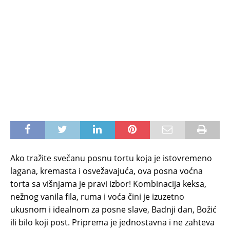
Ako tražite svečanu posnu tortu koja je istovremeno
lagana, kremasta i osvežavajuća, ova posna voćna
torta sa višnjama je pravi izbor! Kombinacija keksa,
nežnog vanila fila, ruma i voća čini je izuzetno
ukusnom i idealnom za posne slave, Badnji dan, Božić
ili bilo koji post. Priprema je jednostavna i ne zahteva