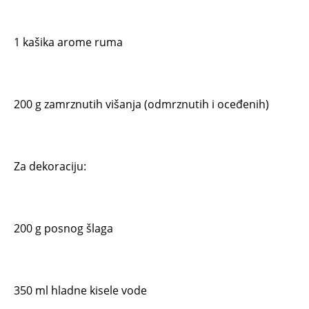
1 kašika arome ruma
200 g zamrznutih višanja (odmrznutih i oceđenih)
Za dekoraciju:
200 g posnog šlaga
350 ml hladne kisele vode