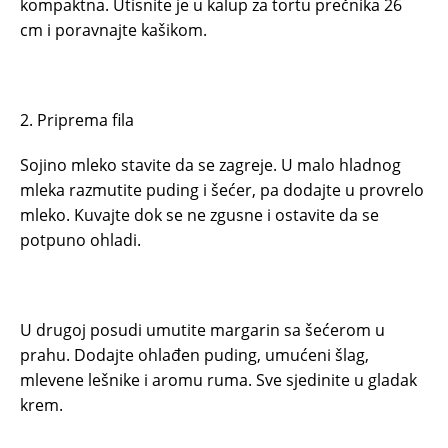
kompaktna. Utisnite je u kalup za tortu prečnika 26
cm i poravnajte kašikom.
2. Priprema fila
Sojino mleko stavite da se zagreje. U malo hladnog
mleka razmutite puding i šećer, pa dodajte u provrelo
mleko. Kuvajte dok se ne zgusne i ostavite da se
potpuno ohladi.
U drugoj posudi umutite margarin sa šećerom u
prahu. Dodajte ohlađen puding, umućeni šlag,
mlevene lešnike i aromu ruma. Sve sjedinite u gladak
krem.