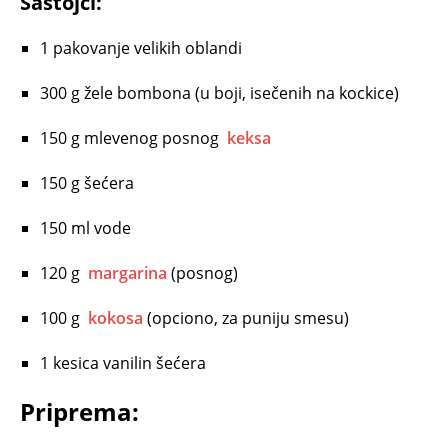
Sastojci:
1 pakovanje velikih oblandi
300 g žele bombona (u boji, isečenih na kockice)
150 g mlevenog posnog
keksa
150 g šećera
150 ml vode
120 g
margarina
(posnog)
100 g
kokosa
(opciono, za puniju smesu)
1 kesica vanilin šećera
Priprema: