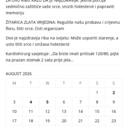
ZA OVU RIBU KAŽU DA JE NAJZDRAVIJA: Jedna porcija
sedmično zaštitiće vaše srce, sniziti holesterol i popraviti
memoriju
ŽITARICA ZLATA VRIJEDNA: Reguliše našu probavu i crijevnu
floru, štiti srce, čisti organizam
Ovo je najzdravija riba na svijetu: Može usporiti starenje, a
usto štiti srce i snižava holesterol
Kardiohirurg savjetuje: „Da biste imali pritisak 120/80, pijte
na prazan stomak 2 sata prije jela…
AUGUST 2026
M
T
W
T
F
S
S
1
2
3
4
5
6
7
8
9
10
11
12
13
14
15
16
17
18
19
20
21
22
23