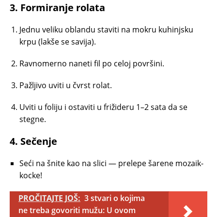
3. Formiranje rolata
Jednu veliku oblandu staviti na mokru kuhinjsku
krpu (lakše se savija).
Ravnomerno naneti fil po celoj površini.
Pažljivo uviti u čvrst rolat.
Uviti u foliju i ostaviti u frižideru 1–2 sata da se
stegne.
4. Sečenje
Seći na šnite kao na slici — prelepe šarene mozaik-
kocke!
PROČITAJTE JOŠ:
3 stvari o kojima
ne treba govoriti mužu: U ovom