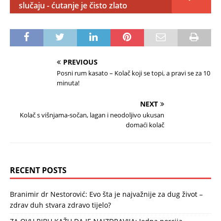
slučaju - ćutanje je čisto zlato
PREVIOUS
Posni rum kasato – Kolač koji se topi, a pravi se za 10
minuta!
NEXT
Kolač s višnjama-sočan, lagan i neodoljivo ukusan
domaći kolač
RECENT POSTS
Branimir dr Nestorović: Evo šta je najvažnije za dug život –
zdrav duh stvara zdravo tijelo?