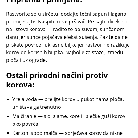
Rastvorite so u sirćetu, dodajte tečni sapun i lagano
promiješajte. Naspite u raspršivač. Prskajte direktno
na listove korova — radite to po suvom, sunčanom
danu jer sunce pojačava efekat sušenja. Pazite da ne
prskate povrće i ukrasne biljke jer rastvor ne razlikuje
korov od korisnih biljaka. Najbolje za staze, između
ploča i uz ograde.
Ostali prirodni načini protiv
korova:
Vrela voda — prelijte korov u pukotinama ploča,
uništava ga trenutno
Malčiranje — sloj slame, kore ili sječke guši korov
oko povrća
Karton ispod malča — sprječava korov da nikne