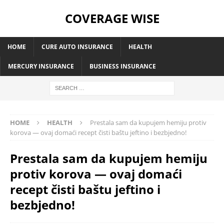
COVERAGE WISE
HOME
CURE AUTO INSURANCE
HEALTH
MERCURY INSURANCE
BUSINESS INSURANCE
HOME
HEALTH
Prestala sam da kupujem hemiju protiv
korova — ovaj domaći recept čisti baštu jeftino i bezbjedno!
Prestala sam da kupujem hemiju
protiv korova — ovaj domaći
recept čisti baštu jeftino i
bezbjedno!