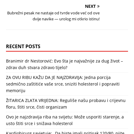
NEXT
Bubrežni pesak ne nastaje od tvrde vode već od ove
dvije navike — urolog mi otkrio istinu!
RECENT POSTS
Branimir dr Nestorović: Evo šta je najvažnije za dug život –
zdrav duh stvara zdravo tijelo?
ZA OVU RIBU KAŽU DA JE NAJZDRAVIJA: Jedna porcija
sedmično zaštitiće vaše srce, sniziti holesterol i popraviti
memoriju
ŽITARICA ZLATA VRIJEDNA: Reguliše našu probavu i crijevnu
floru, štiti srce, čisti organizam
Ovo je najzdravija riba na svijetu: Može usporiti starenje, a
usto štiti srce i snižava holesterol
Kardiohirurg savjetuje: „Da biste imali pritisak 120/80, pijte