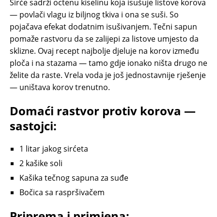
Sirće sadrži octenu kiselinu koja isušuje listove korova
— povlači vlagu iz biljnog tkiva i ona se suši. So
pojačava efekat dodatnim isušivanjem. Tečni sapun
pomaže rastvoru da se zalijepi za listove umjesto da
sklizne. Ovaj recept najbolje djeluje na korov između
ploča i na stazama — tamo gdje ionako ništa drugo ne
želite da raste. Vrela voda je još jednostavnije rješenje
— uništava korov trenutno.
Domaći rastvor protiv korova —
sastojci:
1 litar jakog sirćeta
2 kašike soli
Kašika tečnog sapuna za suđe
Bočica sa raspršivačem
Priprema i primjena: