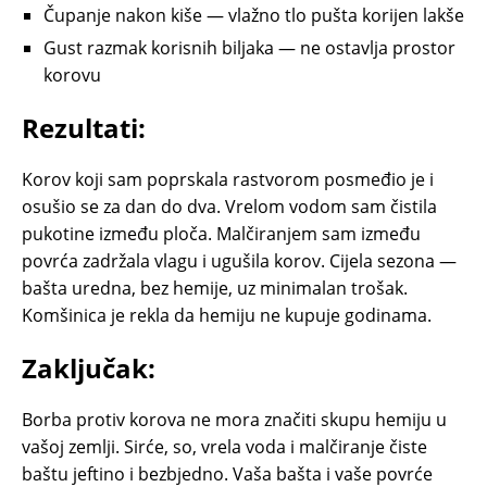
Čupanje nakon kiše — vlažno tlo pušta korijen lakše
Gust razmak korisnih biljaka — ne ostavlja prostor
korovu
Rezultati:
Korov koji sam poprskala rastvorom posmeđio je i
osušio se za dan do dva. Vrelom vodom sam čistila
pukotine između ploča. Malčiranjem sam između
povrća zadržala vlagu i ugušila korov. Cijela sezona —
bašta uredna, bez hemije, uz minimalan trošak.
Komšinica je rekla da hemiju ne kupuje godinama.
Zaključak:
Borba protiv korova ne mora značiti skupu hemiju u
vašoj zemlji. Sirće, so, vrela voda i malčiranje čiste
baštu jeftino i bezbjedno. Vaša bašta i vaše povrće