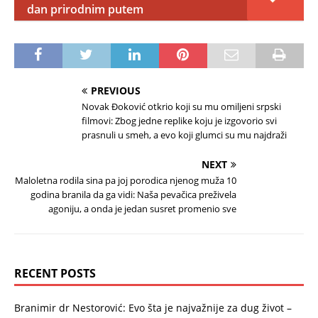
dan prirodnim putem
PREVIOUS
Novak Đoković otkrio koji su mu omiljeni srpski
filmovi: Zbog jedne replike koju je izgovorio svi
prasnuli u smeh, a evo koji glumci su mu najdraži
NEXT
Maloletna rodila sina pa joj porodica njenog muža 10
godina branila da ga vidi: Naša pevačica preživela
agoniju, a onda je jedan susret promenio sve
RECENT POSTS
Branimir dr Nestorović: Evo šta je najvažnije za dug život –