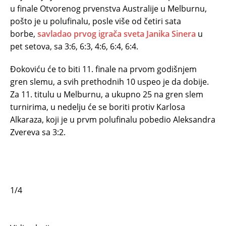
u finale Otvorenog prvenstva Australije u Melburnu,
pošto je u polufinalu, posle više od četiri sata
borbe,
savladao prvog igrača sveta Janika Sinera
u
pet setova, sa 3:6, 6:3, 4:6, 6:4, 6:4.
Đokoviću će to biti 11. finale na prvom godišnjem
gren slemu, a svih prethodnih 10 uspeo je da dobije.
Za 11. titulu u Melburnu, a ukupno 25 na gren slem
turnirima, u nedelju će se boriti protiv Karlosa
Alkaraza, koji je u prvm polufinalu pobedio Aleksandra
Zvereva sa 3:2.
1/4