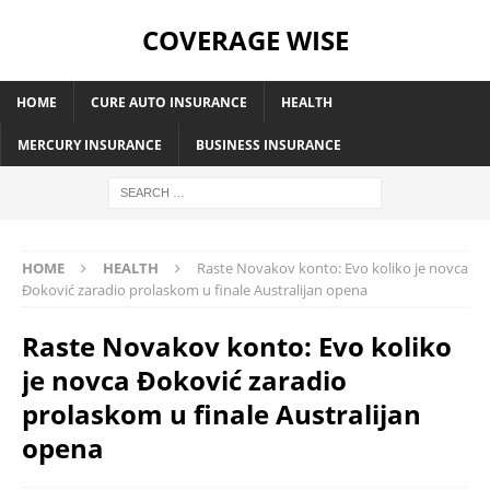
COVERAGE WISE
HOME
CURE AUTO INSURANCE
HEALTH
MERCURY INSURANCE
BUSINESS INSURANCE
HOME
HEALTH
Raste Novakov konto: Evo koliko je novca
Đoković zaradio prolaskom u finale Australijan opena
Raste Novakov konto: Evo koliko
je novca Đoković zaradio
prolaskom u finale Australijan
opena