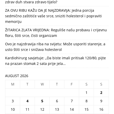
zdrav duh stvara zdravo tijelo?
ZA OVU RIBU KAŽU DA JE NAJZDRAVIJA: Jedna porcija
sedmično zaštitiće vaše srce, sniziti holesterol i popraviti
memoriju
ŽITARICA ZLATA VRIJEDNA: Reguliše našu probavu i crijevnu
floru, štiti srce, čisti organizam
Ovo je najzdravija riba na svijetu: Može usporiti starenje, a
usto štiti srce i snižava holesterol
Kardiohirurg savjetuje: „Da biste imali pritisak 120/80, pijte
na prazan stomak 2 sata prije jela…
AUGUST 2026
M
T
W
T
F
S
S
1
2
3
4
5
6
7
8
9
10
11
12
13
14
15
16