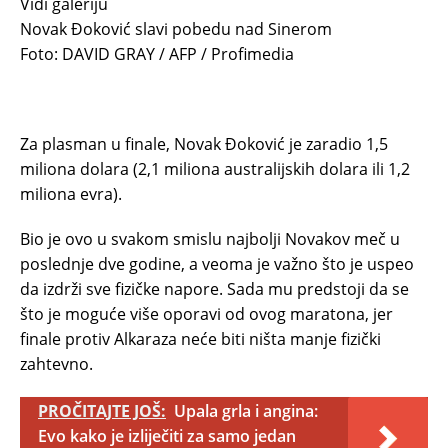
Vidi galeriju
Novak Đoković slavi pobedu nad Sinerom
Foto: DAVID GRAY / AFP / Profimedia
Za plasman u finale, Novak Đoković je zaradio 1,5
miliona dolara (2,1 miliona australijskih dolara ili 1,2
miliona evra).
Bio je ovo u svakom smislu najbolji Novakov meč u
poslednje dve godine, a veoma je važno što je uspeo
da izdrži sve fizičke napore. Sada mu predstoji da se
što je moguće više oporavi od ovog maratona, jer
finale protiv Alkaraza neće biti ništa manje fizički
zahtevno.
PROČITAJTE JOŠ:
Upala grla i angina:
Evo kako je izliječiti za samo jedan