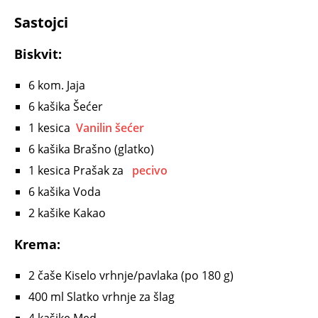
Sastojci
Biskvit:
6
kom.
Jaja
6
kašika
Šećer
1
kesica
Vanilin šećer
6
kašika
Brašno
(glatko)
1
kesica
Prašak za
pecivo
6
kašika
Voda
2
kašike
Kakao
Krema:
2
čaše
Kiselo vrhnje/pavlaka
(po 180 g)
400
ml
Slatko vrhnje za šlag