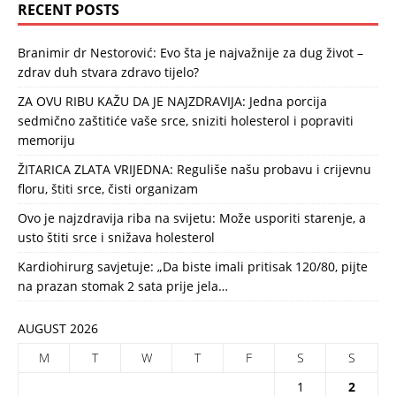
RECENT POSTS
Branimir dr Nestorović: Evo šta je najvažnije za dug život –
zdrav duh stvara zdravo tijelo?
ZA OVU RIBU KAŽU DA JE NAJZDRAVIJA: Jedna porcija
sedmično zaštitiće vaše srce, sniziti holesterol i popraviti
memoriju
ŽITARICA ZLATA VRIJEDNA: Reguliše našu probavu i crijevnu
floru, štiti srce, čisti organizam
Ovo je najzdravija riba na svijetu: Može usporiti starenje, a
usto štiti srce i snižava holesterol
Kardiohirurg savjetuje: „Da biste imali pritisak 120/80, pijte
na prazan stomak 2 sata prije jela…
AUGUST 2026
M
T
W
T
F
S
S
1
2