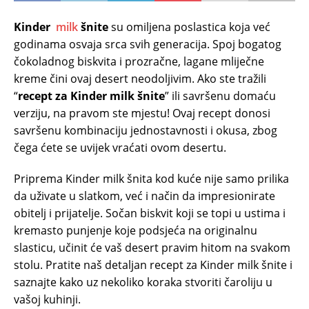
Kinder
milk
šnite
su omiljena poslastica koja već
godinama osvaja srca svih generacija. Spoj bogatog
čokoladnog biskvita i prozračne, lagane mliječne
kreme čini ovaj desert neodoljivim. Ako ste tražili
“
recept za Kinder milk šnite
” ili savršenu domaću
verziju, na pravom ste mjestu! Ovaj recept donosi
savršenu kombinaciju jednostavnosti i okusa, zbog
čega ćete se uvijek vraćati ovom desertu.
Priprema Kinder milk šnita kod kuće nije samo prilika
da uživate u slatkom, već i način da impresionirate
obitelj i prijatelje. Sočan biskvit koji se topi u ustima i
kremasto punjenje koje podsjeća na originalnu
slasticu, učinit će vaš desert pravim hitom na svakom
stolu. Pratite naš detaljan recept za Kinder milk šnite i
saznajte kako uz nekoliko koraka stvoriti čaroliju u
vašoj kuhinji.