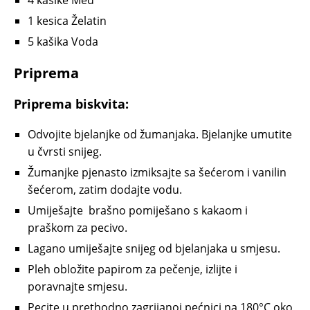
4
kašike
Med
1
kesica
Želatin
5
kašika
Voda
Priprema
Priprema biskvita:
Odvojite bjelanjke od žumanjaka. Bjelanjke umutite
u čvrsti snijeg.
Žumanjke pjenasto izmiksajte sa šećerom i vanilin
šećerom, zatim dodajte vodu.
Umiješajte
brašno
pomiješano s kakaom i
praškom za pecivo.
Lagano umiješajte snijeg od bjelanjaka u smjesu.
Pleh obložite papirom za pečenje, izlijte i
poravnajte smjesu.
Pecite u prethodno zagrijanoj pećnici na 180°C oko