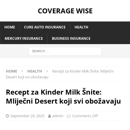
COVERAGE WISE
HOME
CURE AUTO INSURANCE
HEALTH
MERCURY INSURANCE
BUSINESS INSURANCE
HOME
HEALTH
Recept za Kinder Milk Šnite: Mliječni
Desert koji svi obožavaju
Recept za Kinder Milk Šnite:
Mliječni Desert koji svi obožavaju
September 29, 2025
admin
Comments Off