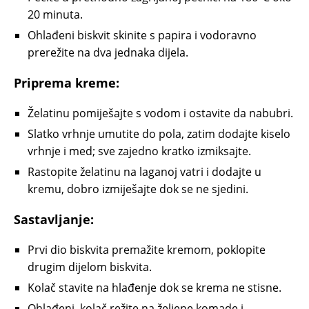
20 minuta.
Ohlađeni biskvit skinite s papira i vodoravno
prerežite na dva jednaka dijela.
Priprema kreme:
Želatinu pomiješajte s vodom i ostavite da nabubri.
Slatko vrhnje umutite do pola, zatim dodajte kiselo
vrhnje i med; sve zajedno kratko izmiksajte.
Rastopite želatinu na laganoj vatri i dodajte u
kremu, dobro izmiješajte dok se ne sjedini.
Sastavljanje:
Prvi dio biskvita premažite kremom, poklopite
drugim dijelom biskvita.
Kolač stavite na hlađenje dok se krema ne stisne.
Ohlađeni
kolač
režite na željene komade i