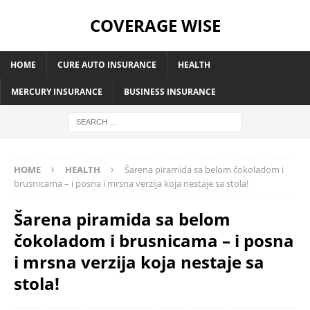
COVERAGE WISE
HOME
CURE AUTO INSURANCE
HEALTH
MERCURY INSURANCE
BUSINESS INSURANCE
HOME
HEALTH
Šarena piramida sa belom čokoladom i
brusnicama – i posna i mrsna verzija koja nestaje sa stola!
Šarena piramida sa belom
čokoladom i brusnicama – i posna
i mrsna verzija koja nestaje sa
stola!