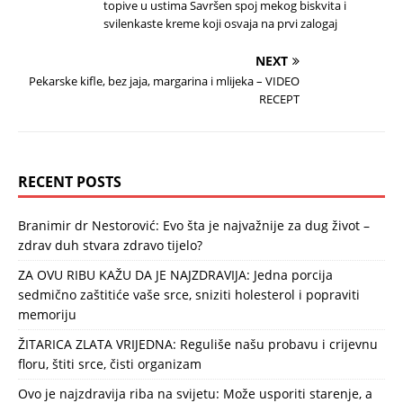
topive u ustima Savršen spoj mekog biskvita i
svilenkaste kreme koji osvaja na prvi zalogaj
NEXT
Pekarske kifle, bez jaja, margarina i mlijeka – VIDEO
RECEPT
RECENT POSTS
Branimir dr Nestorović: Evo šta je najvažnije za dug život –
zdrav duh stvara zdravo tijelo?
ZA OVU RIBU KAŽU DA JE NAJZDRAVIJA: Jedna porcija
sedmično zaštitiće vaše srce, sniziti holesterol i popraviti
memoriju
ŽITARICA ZLATA VRIJEDNA: Reguliše našu probavu i crijevnu
floru, štiti srce, čisti organizam
Ovo je najzdravija riba na svijetu: Može usporiti starenje, a