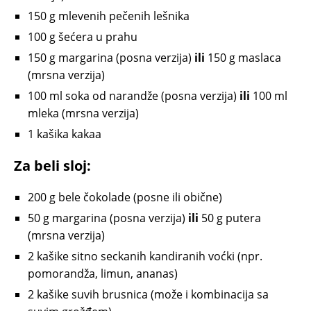
150 g mlevenih pečenih lešnika
100 g šećera u prahu
150 g margarina (posna verzija)
ili
150 g maslaca
(mrsna verzija)
100 ml soka od narandže (posna verzija)
ili
100 ml
mleka (mrsna verzija)
1 kašika kakaa
Za beli sloj:
200 g bele čokolade (posne ili obične)
50 g margarina (posna verzija)
ili
50 g putera
(mrsna verzija)
2 kašike sitno seckanih kandiranih voćki (npr.
pomorandža, limun, ananas)
2 kašike suvih brusnica (može i kombinacija sa