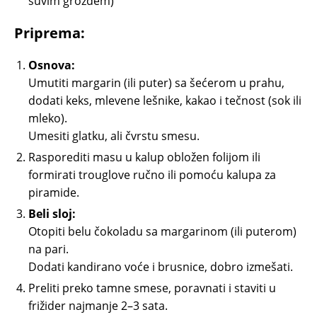
suvim grožđem)
Priprema:
Osnova:
Umutiti margarin (ili puter) sa šećerom u prahu,
dodati keks, mlevene lešnike, kakao i tečnost (sok ili
mleko).
Umesiti glatku, ali čvrstu smesu.
Rasporediti masu u kalup obložen folijom ili
formirati trouglove ručno ili pomoću kalupa za
piramide.
Beli sloj:
Otopiti belu čokoladu sa margarinom (ili puterom)
na pari.
Dodati kandirano voće i brusnice, dobro izmešati.
Preliti preko tamne smese, poravnati i staviti u
frižider najmanje 2–3 sata.