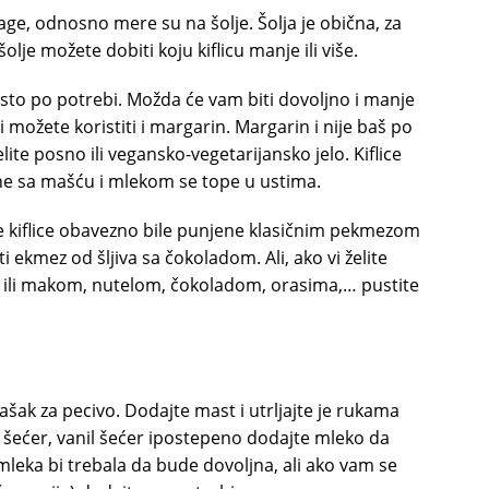
vage, odnosno mere su na šolje. Šolja je obična, za
šolje možete dobiti koju kiflicu manje ili više.
sto po potrebi. Možda će vam biti dovoljno i manje
 možete koristiti i margarin. Margarin i nije baš po
lite posno ili vegansko-vegetarijansko jelo. Kiflice
. One sa mašću i mlekom se tope u ustima.
ve kiflice obavezno bile punjene klasičnim pekmezom
juti ekmez od šljiva sa čokoladom. Ali, ako vi želite
 ili makom, nutelom, čokoladom, orasima,… pustite
ašak za pecivo. Dodajte mast i utrljajte je rukama
 šećer, vanil šećer ipostepeno dodajte mleko da
mleka bi trebala da bude dovoljna, ali ako vam se