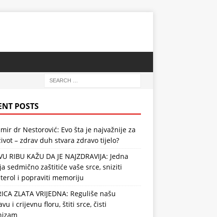
ENT POSTS
mir dr Nestorović: Evo šta je najvažnije za
ivot – zdrav duh stvara zdravo tijelo?
VU RIBU KAŽU DA JE NAJZDRAVIJA: Jedna
ja sedmično zaštitiće vaše srce, sniziti
terol i popraviti memoriju
RICA ZLATA VRIJEDNA: Reguliše našu
vu i crijevnu floru, štiti srce, čisti
nizam