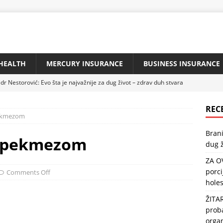
HEALTH
MERCURY INSURANCE
BUSINESS INSURANCE
dr Nestorović: Evo šta je najvažnije za dug život – zdrav duh stvara
REC
 pekmezom
IBU KAŽU DA JE NAJZDRAVIJA: Jedna porcija sedmično zaštitiće
Brani
 i popraviti memoriju
HEALTH
 s pekmezom
dug ž
ZLATA VRIJEDNA: Reguliše našu probavu i crijevnu floru, štiti srce,
ZA O
porci
Comments Off
holes
jzdravija riba na svijetu: Može usporiti starenje, a usto štiti srce i
ŽITA
TH
proba
urg savjetuje: „Da biste imali pritisak 120/80, pijte na prazan
orga