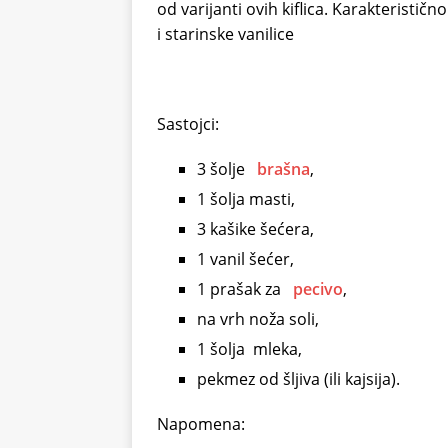
od varijanti ovih kiflica. Karakterističn
i starinske vanilice
Sastojci:
3 šolje
brašna
,
1 šolja masti,
3 kašike šećera,
1 vanil šećer,
1 prašak za
pecivo
,
na vrh noža soli,
1 šolja
mleka
,
pekmez od šljiva (ili kajsija).
Napomena: