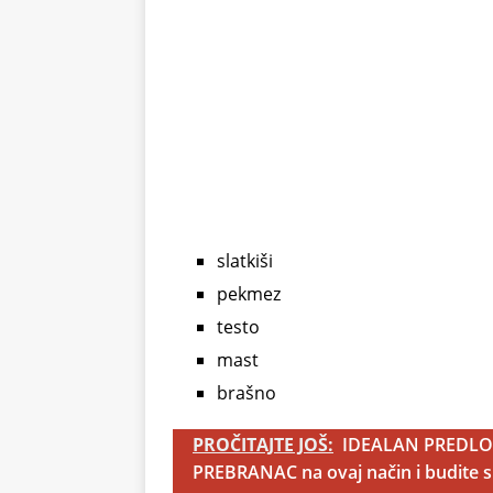
slatkiši
pekmez
testo
mast
brašno
PROČITAJTE JOŠ:
IDEALAN PREDLOG
PREBRANAC na ovaj način i budite si