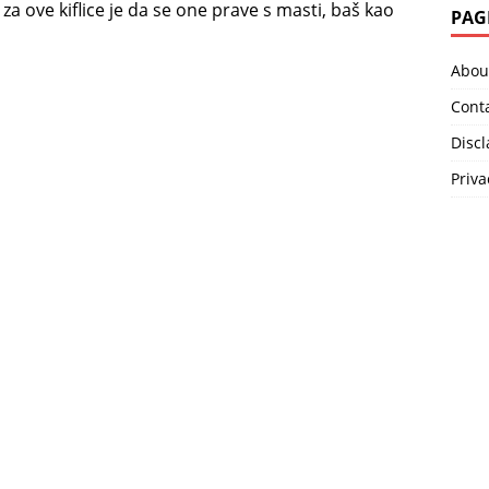
o za ove kiflice je da se one prave s masti, baš kao
PAG
Abou
Cont
Disc
Priva