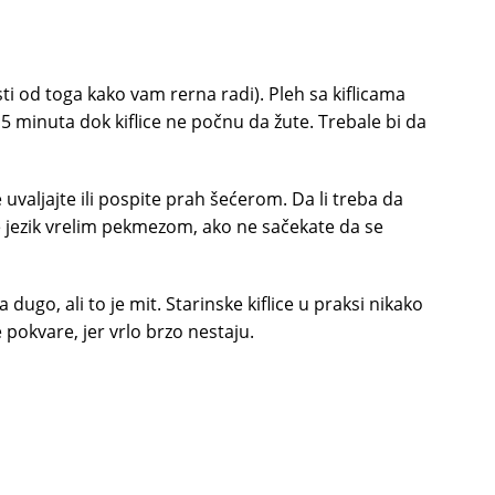
ti od toga kako vam rerna radi). Pleh sa kiflicama
15 minuta dok kiflice ne počnu da žute. Trebale bi da
 uvaljajte ili pospite prah šećerom. Da li treba da
 jezik vrelim pekmezom, ako ne sačekate da se
 dugo, ali to je mit. Starinske kiflice u praksi nikako
pokvare, jer vrlo brzo nestaju.