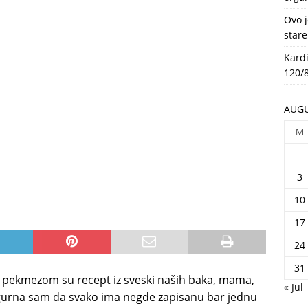
HEALTH
Ovo j
stare
Kardi
120/8
AUGU
M
3
10
17
24
31
ene pekmezom su recept iz sveski naših baka, mama,
« Jul
i sigurna sam da svako ima negde zapisanu bar jednu