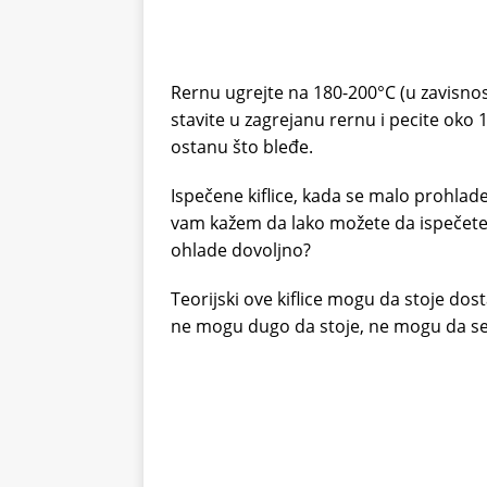
Rernu ugrejte na 180-200°C (u zavisnos
stavite u zagrejanu rernu i pecite oko 
ostanu što bleđe.
Ispečene kiflice, kada se malo prohlade
vam kažem da lako možete da ispečete
ohlade dovoljno?
Teorijski ove kiflice mogu da stoje dosta
ne mogu dugo da stoje, ne mogu da se 