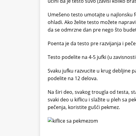
učini da je testo suvo (zavisi koliko br
Umešeno testo umotajte u najlonsku fol
ohladi. Ako želite testo možete napraviti
da se odmrzne dan pre nego što budete ž
Poenta je da testo pre razvijanja i peč
Testo podelite na 4-5 jufki (u zavisnosti da
Svaku jufku razvucite u krug debljine p
podelite na 12 delova.
Na širi deo, svakog trougla od testa, st
svaki deo u kiflicu i slažite u pleh sa 
pečenja, koristite gušći pekmez.