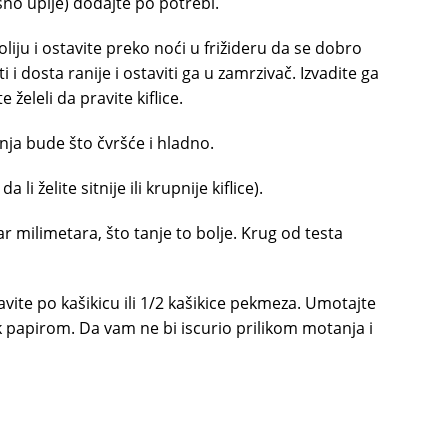
ašno upije) dodajte po potrebi.
iju i ostavite preko noći u frižideru da se dobro
 i dosta ranije i ostaviti ga u zamrzivač. Izvadite ga
eleli da pravite kiflice.
enja bude što čvršće i hladno.
 li želite sitnije ili krupnije kiflice).
ar milimetara, što tanje to bolje. Krug od testa
avite po kašikicu ili 1/2 kašikice pekmeza. Umotajte
pek papirom. Da vam ne bi iscurio prilikom motanja i