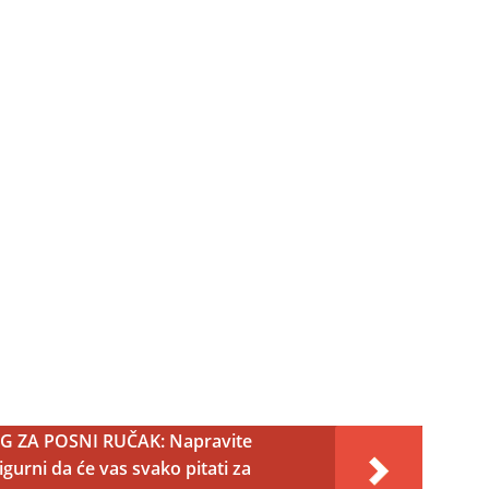
 ZA POSNI RUČAK: Napravite
gurni da će vas svako pitati za