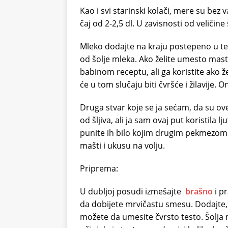
Kao i svi starinski kolači, mere su bez 
čaj od 2-2,5 dl. U zavisnosti od veličine 
Mleko dodajte na kraju postepeno u te
od šolje mleka. Ako želite umesto masti
babinom receptu, ali ga koristite ako že
će u tom slučaju biti čvršće i žilavije
Druga stvar koje se ja sećam, da su o
od šljiva, ali ja sam ovaj put koristila l
punite ih bilo kojim drugim pekmezom
mašti i ukusu na volju.
Priprema:
U dubljoj posudi izmešajte
brašno
i pr
da dobijete mrvičastu smesu. Dodajte,
možete da umesite čvrsto testo. Šolja 