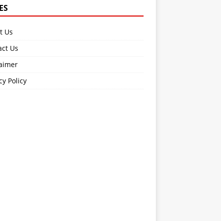
ES
t Us
act Us
laimer
cy Policy