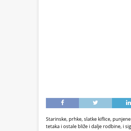
stomak 2 sata prije jela…
Starinske, prhke, slatke kiflice, punj
tetaka i ostale bliže i dalje rodbine, 