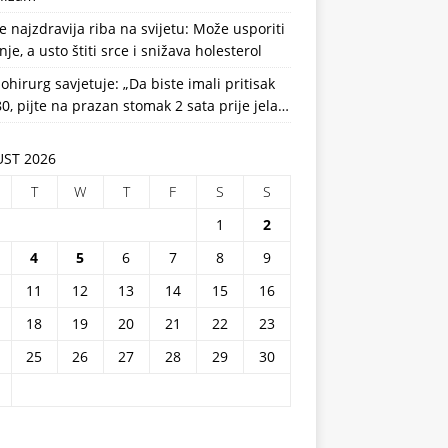
e najzdravija riba na svijetu: Može usporiti
nje, a usto štiti srce i snižava holesterol
ohirurg savjetuje: „Da biste imali pritisak
0, pijte na prazan stomak 2 sata prije jela…
ST 2026
T
W
T
F
S
S
1
2
4
5
6
7
8
9
11
12
13
14
15
16
18
19
20
21
22
23
25
26
27
28
29
30