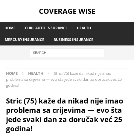
COVERAGE WISE
HOME
CURE AUTO INSURANCE
HEALTH
MERCURY INSURANCE
BUSINESS INSURANCE
HOME
HEALTH
Stric (75) kaže da nikad nije imao
problema sa crijevima — evo šta jede svaki dan za doručak već 25
godina!
Stric (75) kaže da nikad nije imao
problema sa crijevima — evo šta
jede svaki dan za doručak već 25
godina!