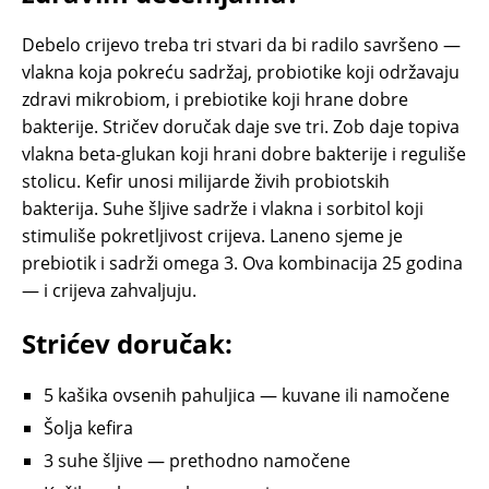
Debelo crijevo treba tri stvari da bi radilo savršeno —
vlakna koja pokreću sadržaj, probiotike koji održavaju
zdravi mikrobiom, i prebiotike koji hrane dobre
bakterije. Stričev doručak daje sve tri. Zob daje topiva
vlakna beta-glukan koji hrani dobre bakterije i reguliše
stolicu. Kefir unosi milijarde živih probiotskih
bakterija. Suhe šljive sadrže i vlakna i sorbitol koji
stimuliše pokretljivost crijeva. Laneno sjeme je
prebiotik i sadrži omega 3. Ova kombinacija 25 godina
— i crijeva zahvaljuju.
Strićev doručak:
5 kašika ovsenih pahuljica — kuvane ili namočene
Šolja kefira
3 suhe šljive — prethodno namočene