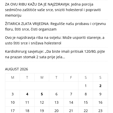
ZA OVU RIBU KAŽU DA JE NAJZDRAVIJA: Jedna porcija
sedmično zaštitiće vaše srce, sniziti holesterol i popraviti
memoriju
ŽITARICA ZLATA VRIJEDNA: Reguliše našu probavu i crijevnu
floru, štiti srce, čisti organizam
Ovo je najzdravija riba na svijetu: Može usporiti starenje, a
usto štiti srce i snižava holesterol
Kardiohirurg savjetuje: „Da biste imali pritisak 120/80, pijte
na prazan stomak 2 sata prije jela…
AUGUST 2026
M
T
W
T
F
S
S
1
2
3
4
5
6
7
8
9
10
11
12
13
14
15
16
17
18
19
20
21
22
23