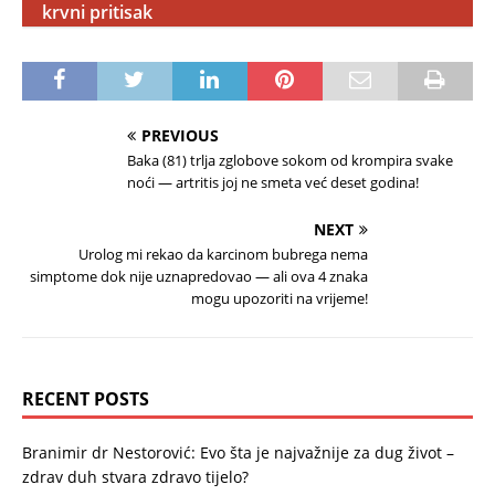
krvni pritisak
PREVIOUS
Baka (81) trlja zglobove sokom od krompira svake
noći — artritis joj ne smeta već deset godina!
NEXT
Urolog mi rekao da karcinom bubrega nema
simptome dok nije uznapredovao — ali ova 4 znaka
mogu upozoriti na vrijeme!
RECENT POSTS
Branimir dr Nestorović: Evo šta je najvažnije za dug život –
zdrav duh stvara zdravo tijelo?