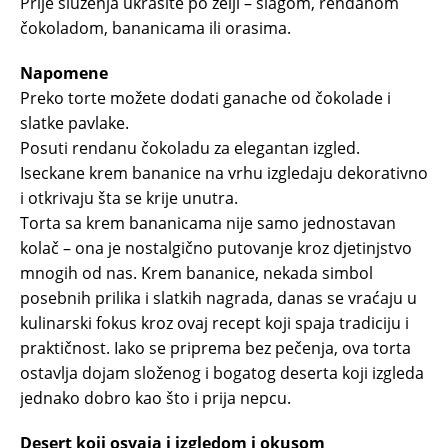
Prije služenja ukrasite po želji – šlagom, rendanom
čokoladom, bananicama ili orasima.
Napomene
Preko torte možete dodati ganache od čokolade i
slatke pavlake.
Posuti rendanu čokoladu za elegantan izgled.
Iseckane krem bananice na vrhu izgledaju dekorativno
i otkrivaju šta se krije unutra.
Torta sa krem bananicama nije samo jednostavan
kolač – ona je nostalgično putovanje kroz djetinjstvo
mnogih od nas. Krem bananice, nekada simbol
posebnih prilika i slatkih nagrada, danas se vraćaju u
kulinarski fokus kroz ovaj recept koji spaja tradiciju i
praktičnost. Iako se priprema bez pečenja, ova torta
ostavlja dojam složenog i bogatog deserta koji izgleda
jednako dobro kao što i prija nepcu.
Desert koji osvaja i izgledom i okusom