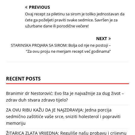
PREVIOUS
Ovaj recept za piletinu sa sirom je toliko jednostavan da
ćete ga poželjeti praviti svake sedmice. Savršen je za
užurbane dane ili porodične večere!
NEXT
STARINSKA PROJARA SA SIROM: Bolja od nje ne postoji –
“Za ovu proju ne menjam recept već godinama”
RECENT POSTS
Branimir dr Nestorović: Evo šta je najvažnije za dug život –
zdrav duh stvara zdravo tijelo?
ZA OVU RIBU KAŽU DA JE NAJZDRAVIJA: Jedna porcija
sedmično zaštitiće vaše srce, sniziti holesterol i popraviti
memoriju
ŽITARICA ZLATA VRIJEDNA: Reguliše našu probavu i crijevnu