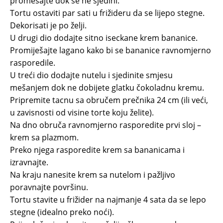
promešajte dok se ne sjedini.
Tortu ostaviti par sati u frižideru da se lijepo stegne.
Dekorisati je po želji.
U drugi dio dodajte sitno iseckane krem bananice.
Promiješajte lagano kako bi se bananice ravnomjerno
rasporedile.
U treći dio dodajte nutelu i sjedinite smjesu
mešanjem dok ne dobijete glatku čokoladnu kremu.
Pripremite tacnu sa obručem prečnika 24 cm (ili veći,
u zavisnosti od visine torte koju želite).
Na dno obruča ravnomjerno rasporedite prvi sloj –
krem sa plazmom.
Preko njega rasporedite krem sa bananicama i
izravnajte.
Na kraju nanesite krem sa nutelom i pažljivo
poravnajte površinu.
Tortu stavite u frižider na najmanje 4 sata da se lepo
stegne (idealno preko noći).