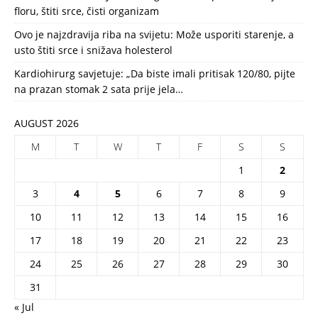
floru, štiti srce, čisti organizam
Ovo je najzdravija riba na svijetu: Može usporiti starenje, a
usto štiti srce i snižava holesterol
Kardiohirurg savjetuje: „Da biste imali pritisak 120/80, pijte
na prazan stomak 2 sata prije jela…
AUGUST 2026
M
T
W
T
F
S
S
1
2
3
4
5
6
7
8
9
10
11
12
13
14
15
16
17
18
19
20
21
22
23
24
25
26
27
28
29
30
31
« Jul