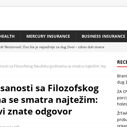
HEALTH
MERCURY INSURANCE
BUSINESS INSURANCE
dr Nestorović: Evo šta je najvažnije za dug život – zdrav duh stvara
REC
nosti sa Filozofskog fakulteta godinama se smatra najtežim: Na
IBU KAŽU DA JE NAJZDRAVIJA: Jedna porcija sedmično zaštitiće
Brani
 i popraviti memoriju
HEALTH
dug ž
sanosti sa Filozofskog
ZLATA VRIJEDNA: Reguliše našu probavu i crijevnu floru, štiti srce,
ZA O
a se smatra najtežim:
porci
holes
jzdravija riba na svijetu: Može usporiti starenje, a usto štiti srce i
vi znate odgovor
ŽITA
TH
proba
urg savjetuje: „Da biste imali pritisak 120/80, pijte na prazan
orga