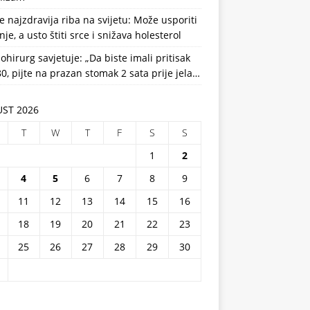
e najzdravija riba na svijetu: Može usporiti
nje, a usto štiti srce i snižava holesterol
ohirurg savjetuje: „Da biste imali pritisak
0, pijte na prazan stomak 2 sata prije jela…
ST 2026
T
W
T
F
S
S
1
2
4
5
6
7
8
9
11
12
13
14
15
16
18
19
20
21
22
23
25
26
27
28
29
30