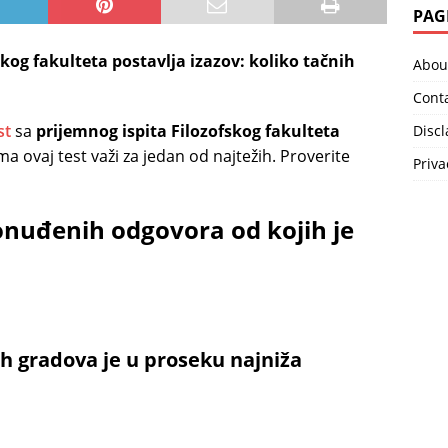
PAG
skog fakulteta postavlja izazov: koliko tačnih
Abou
Cont
st
sa
prijemnog ispita Filozofskog fakulteta
Disc
a ovaj test važi za jedan od najtežih. Proverite
Priva
onuđenih odgovora od kojih je
h gradova je u proseku najniža