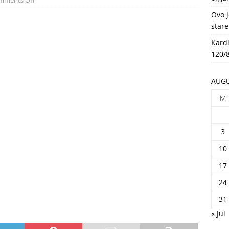
mments Off
HEALTH
Ovo j
stare
Kardi
120/8
AUGU
M
3
10
17
24
31
« Jul