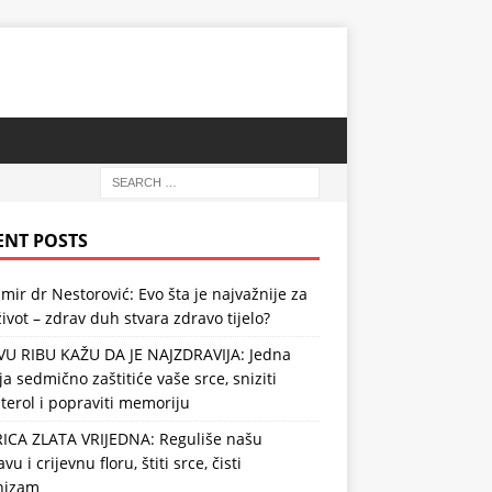
ENT POSTS
mir dr Nestorović: Evo šta je najvažnije za
ivot – zdrav duh stvara zdravo tijelo?
VU RIBU KAŽU DA JE NAJZDRAVIJA: Jedna
ja sedmično zaštitiće vaše srce, sniziti
terol i popraviti memoriju
RICA ZLATA VRIJEDNA: Reguliše našu
vu i crijevnu floru, štiti srce, čisti
nizam