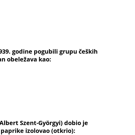
939. godine pogubili grupu čeških
an obeležava kao:
Albert Szent-Györgyi) dobio je
paprike izolovao (otkrio):