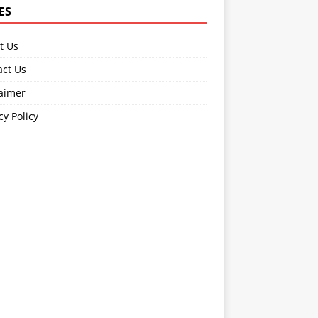
ES
t Us
act Us
laimer
cy Policy