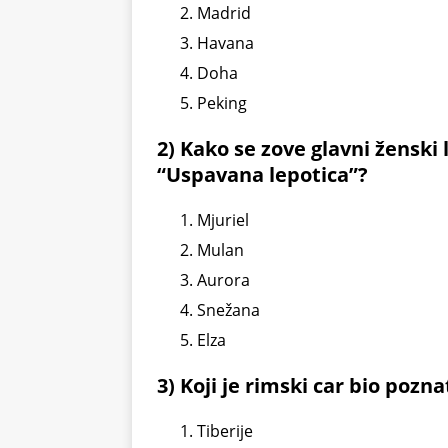
Madrid
Havana
Doha
Peking
2) Kako se zove glavni ženski l
“Uspavana lepotica”?
Mjuriel
Mulan
Aurora
Snežana
Elza
3) Koji je rimski car bio poz
Tiberije