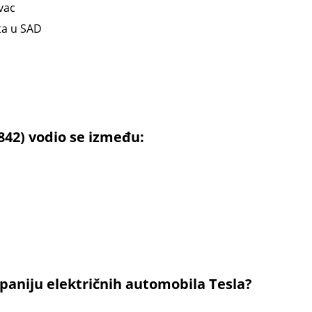
vac
ta u SAD
1842) vodio se između:
mpaniju električnih automobila Tesla?