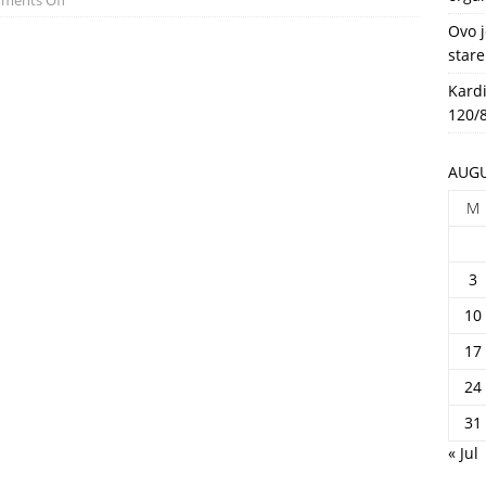
ments Off
HEALTH
Ovo j
stare
Kardi
120/8
AUGU
M
3
10
17
24
31
« Jul