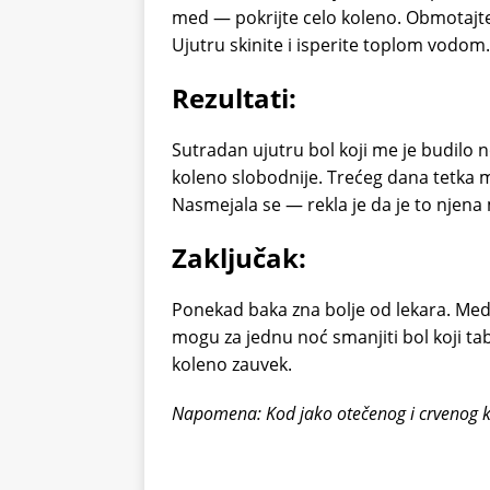
med — pokrijte celo koleno. Obmotajte 
Ujutru skinite i isperite toplom vodom. 
Rezultati:
Sutradan ujutru bol koji me je budilo 
koleno slobodnije. Trećeg dana tetka me
Nasmejala se — rekla je da je to njena 
Zaključak:
Ponekad baka zna bolje od lekara. Med 
mogu za jednu noć smanjiti bol koji ta
koleno zauvek.
Napomena: Kod jako otečenog i crvenog k