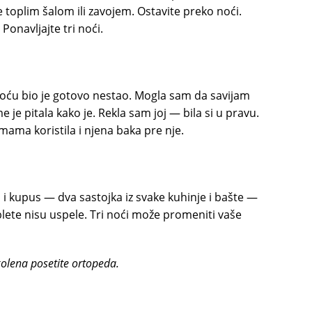
toplim šalom ili zavojem. Ostavite preko noći.
Ponavljajte tri noći.
noću bio je gotovo nestao. Mogla sam da savijam
 je pitala kako je. Rekla sam joj — bila si u pravu.
mama koristila i njena baka pre nje.
i kupus — dva sastojka iz svake kuhinje i bašte —
blete nisu uspele. Tri noći može promeniti vaše
olena posetite ortopeda.