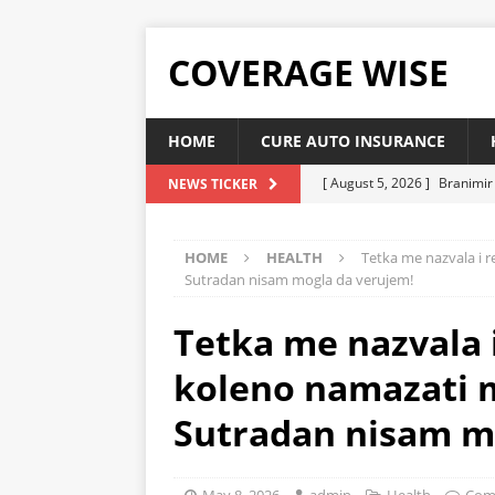
COVERAGE WISE
HOME
CURE AUTO INSURANCE
[ August 5, 2026 ]
Branimir 
NEWS TICKER
zdravo tijelo?
HEALTH
HOME
HEALTH
Tetka me nazvala i 
[ August 5, 2026 ]
ZA OVU R
Sutradan nisam mogla da verujem!
vaše srce, sniziti holesterol
Tetka me nazvala 
[ August 5, 2026 ]
ŽITARICA 
čisti organizam
HEALTH
koleno namazati m
[ August 5, 2026 ]
Ovo je na
Sutradan nisam m
snižava holesterol
HEAL
[ August 5, 2026 ]
Kardiohir