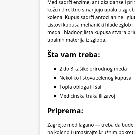
Med sadrži enzime, antioksidanse i pr
kožu i direktno smanjuju upalu u zglob
kolena. Kupus sadrži antocijanine i gl
Listovi kupusa mehanički hlade zglob i
meda i hladnog lista kupusa stvara pr
upalnih materija iz zgloba.
Šta vam treba:
2 do 3 kašike prirodnog meda
Nekoliko listova zelenog kupusa
Topla obloga ili šal
Medicinska traka ili zavoj
Priprema:
Zagrejte med lagano — treba da bude t
na koleno i umasirajte kružnim pokreti