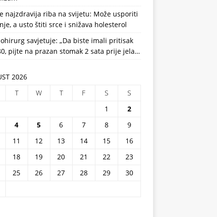
e najzdravija riba na svijetu: Može usporiti
nje, a usto štiti srce i snižava holesterol
ohirurg savjetuje: „Da biste imali pritisak
0, pijte na prazan stomak 2 sata prije jela…
ST 2026
T
W
T
F
S
S
1
2
4
5
6
7
8
9
11
12
13
14
15
16
18
19
20
21
22
23
25
26
27
28
29
30