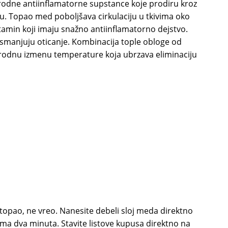
irodne antiinflamatorne supstance koje prodiru kroz
u. Topao med poboljšava cirkulaciju u tkivima oko
utamin koji imaju snažno antiinflamatorno dejstvo.
 smanjuju oticanje. Kombinacija tople obloge od
irodnu izmenu temperature koja ubrzava eliminaciju
opao, ne vreo. Nanesite debeli sloj meda direktno
ma dva minuta. Stavite listove kupusa direktno na