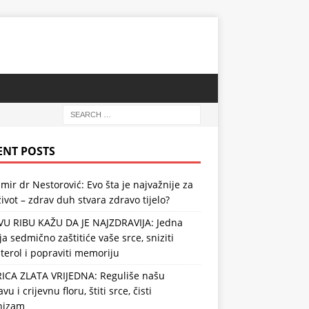
ENT POSTS
mir dr Nestorović: Evo šta je najvažnije za
ivot – zdrav duh stvara zdravo tijelo?
VU RIBU KAŽU DA JE NAJZDRAVIJA: Jedna
ja sedmično zaštitiće vaše srce, sniziti
terol i popraviti memoriju
RICA ZLATA VRIJEDNA: Reguliše našu
vu i crijevnu floru, štiti srce, čisti
nizam