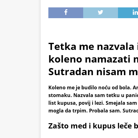
Tetka me nazvala 
koleno namazati m
Sutradan nisam m
Koleno me je budilo noću od bola. Artr
stomaku. Nazvala sam tetku u panic
list kupusa, povij i lezi. Smejala sam 
mogla da trpim. Probala sam. Sutrad
Zašto med i kupus leče b