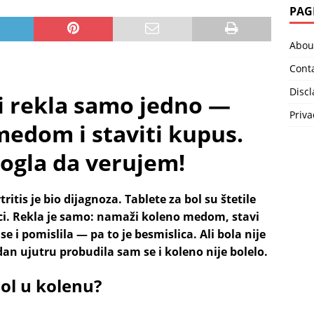
PAG
Abou
Cont
Disc
i rekla samo jedno —
Priva
edom i staviti kupus.
ogla da verujem!
itis je bio dijagnoza. Tablete za bol su štetile
i. Rekla je samo: namaži koleno medom, stavi
se i pomislila — pa to je besmislica. Ali bola nije
an ujutru probudila sam se i koleno nije bolelo.
ol u kolenu?