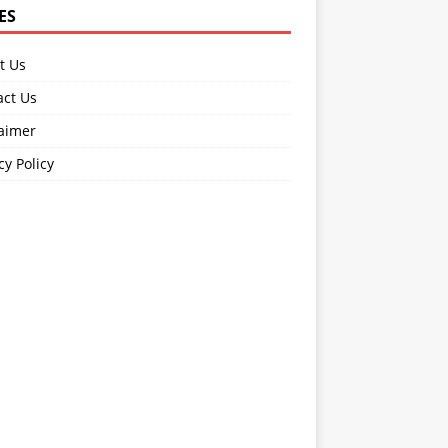
ES
t Us
act Us
laimer
cy Policy