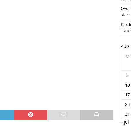
HEALTH
Ovo j
stare
Kardi
120/8
AUGU
M
3
10
17
24
31
« Jul