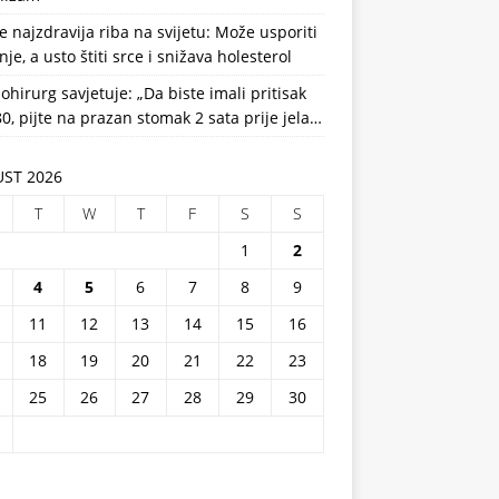
e najzdravija riba na svijetu: Može usporiti
nje, a usto štiti srce i snižava holesterol
ohirurg savjetuje: „Da biste imali pritisak
0, pijte na prazan stomak 2 sata prije jela…
ST 2026
T
W
T
F
S
S
1
2
4
5
6
7
8
9
11
12
13
14
15
16
18
19
20
21
22
23
25
26
27
28
29
30