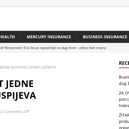
HEALTH
MERCURY INSURANCE
BUSINESS INSURANCE
dr Nestorović: Evo šta je najvažnije za dug život – zdrav duh stvara
REC
JEDNE BOSANKE,SVIMA USPIJEVA
IBU KAŽU DA JE NAJZDRAVIJA: Jedna porcija sedmično zaštitiće
Brani
 i popraviti memoriju
HEALTH
T JEDNE
dug ž
ZLATA VRIJEDNA: Reguliše našu probavu i crijevnu floru, štiti srce,
SPIJEVA
ZA O
porci
holes
jzdravija riba na svijetu: Može usporiti starenje, a usto štiti srce i
Comments Off
ŽITA
TH
proba
urg savjetuje: „Da biste imali pritisak 120/80, pijte na prazan
orga