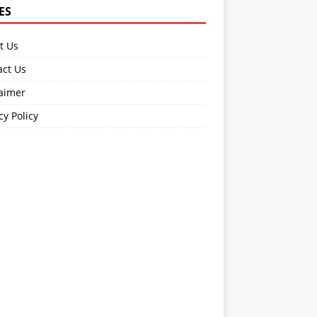
ES
t Us
act Us
laimer
cy Policy