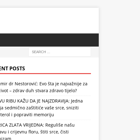
ENT POSTS
mir dr Nestorović: Evo šta je najvažnije za
ivot – zdrav duh stvara zdravo tijelo?
VU RIBU KAŽU DA JE NAJZDRAVIJA: Jedna
ja sedmično zaštitiće vaše srce, sniziti
terol i popraviti memoriju
RICA ZLATA VRIJEDNA: Reguliše našu
vu i crijevnu floru, štiti srce, čisti
nizam