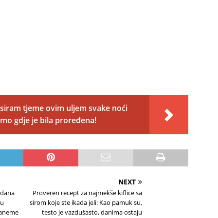
siram tjeme ovim uljem svake noći
mo gdje je bila proređena!
NEXT
3 dana
Proveren recept za najmekše kiflice sa
ku
sirom koje ste ikada jeli: Kao pamuk su,
zaneme
testo je vazdušasto, danima ostaju