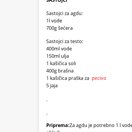
SASTOJCI
Sastojci za agdu:
1l vode
700g šećera
Sastojci za testo:
400ml vode
150ml ulja
1 kašičica soli
400g brašna
1 kašičica praška za
pecivo
5 jaja
Priprema:
Za agdu je potrebno 1 l vode 