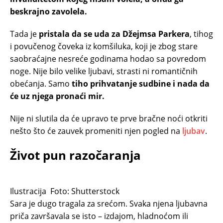
beskrajno zavolela.
Tada je
pristala da se uda za Džejmsa Parkera
, tihog
i povučenog čoveka iz komšiluka, koji je zbog stare
saobraćajne nesreće godinama hodao sa povredom
noge. Nije bilo velike ljubavi, strasti ni romantičnih
obećanja. Samo
tiho prihvatanje sudbine i nada da
će uz njega pronaći mir.
Nije ni slutila da će upravo te prve bračne noći otkriti
nešto što će zauvek promeniti njen pogled na
ljubav
.
Život pun razočaranja
Ilustracija
Foto: Shutterstock
Sara je dugo tragala za srećom. Svaka njena ljubavna
priča završavala se isto – izdajom, hladnoćom ili