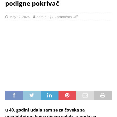
podigne pokrivač
May 17, 2026
admin
Comments Off
u 40. godini udala sam se za čoveka sa
invaliditetom kojeg nisam volela, a onda ga