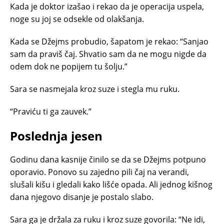
Kada je doktor izašao i rekao da je operacija uspela,
noge su joj se odsekle od olakšanja.
Kada se Džejms probudio, šapatom je rekao: “Sanjao
sam da praviš čaj. Shvatio sam da ne mogu nigde da
odem dok ne popijem tu šolju.”
Sara se nasmejala kroz suze i stegla mu ruku.
“Praviću ti ga zauvek.”
Poslednja jesen
Godinu dana kasnije činilo se da se Džejms potpuno
oporavio. Ponovo su zajedno pili čaj na verandi,
slušali kišu i gledali kako lišće opada. Ali jednog kišnog
dana njegovo disanje je postalo slabo.
Sara ga je držala za ruku i kroz suze govorila: “Ne idi,