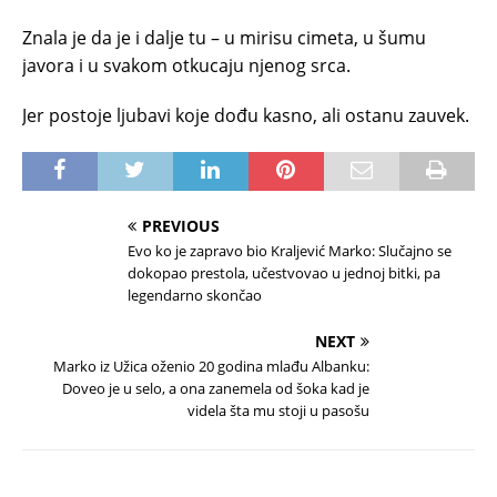
Znala je da je i dalje tu – u mirisu cimeta, u šumu
javora i u svakom otkucaju njenog srca.
Jer postoje ljubavi koje dođu kasno, ali ostanu zauvek.
PREVIOUS
Evo ko je zapravo bio Kraljević Marko: Slučajno se
dokopao prestola, učestvovao u jednoj bitki, pa
legendarno skončao
NEXT
Marko iz Užica oženio 20 godina mlađu Albanku:
Doveo je u selo, a ona zanemela od šoka kad je
videla šta mu stoji u pasošu