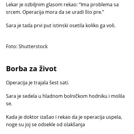
Lekar je ozbiljnim glasom rekao: “Ima problema sa
srcem. Operacija mora da se uradi što pre.”
Sara je tada prvi put istinski osetila koliko ga voli.
Foto: Shutterstock
Borba za život
Operacija je trajala šest sati.
Sara je sedela u hladnom bolničkom hodniku i molila
se.
Kada je doktor izašao i rekao da je operacija uspela,
noge su joj se odsekle od olakšanja