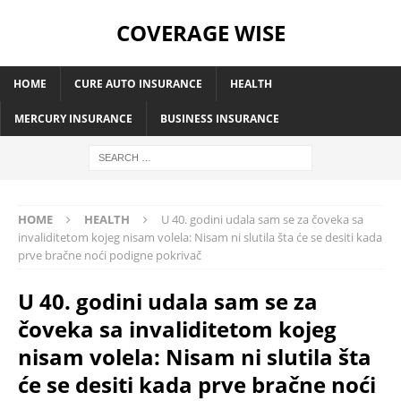
COVERAGE WISE
HOME
CURE AUTO INSURANCE
HEALTH
MERCURY INSURANCE
BUSINESS INSURANCE
HOME
HEALTH
U 40. godini udala sam se za čoveka sa
invaliditetom kojeg nisam volela: Nisam ni slutila šta će se desiti kada
prve bračne noći podigne pokrivač
U 40. godini udala sam se za
čoveka sa invaliditetom kojeg
nisam volela: Nisam ni slutila šta
će se desiti kada prve bračne noći