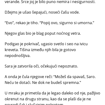
verande. Srce joj je bilo puno nemira i nesigurnosti.
Džejms je ušao šepajući, noseći čašu vode.
“Evo”, rekao je tiho. “Popij ovo, sigurno si umorna.”
Njegov glas bio je blag poput noćnog vetra.
Podigao je pokrivač, ugasio svetlo i seo na ivicu
kreveta. Tišina između njih bila je gotovo
nepodnošljiva.
Sara je zatvorila oči, očekujući nepoznato.
A onda je čula njegove reči: “Možeš da spavaš, Saro.
Neću te dotaći. Ne dok ne budeš spremna.”
U mraku je primetila da je legao daleko od nje, pažljivo
okrenut na drugu stranu, kao da se plaši da je ne
povredi čak i slučajnim pokretom.