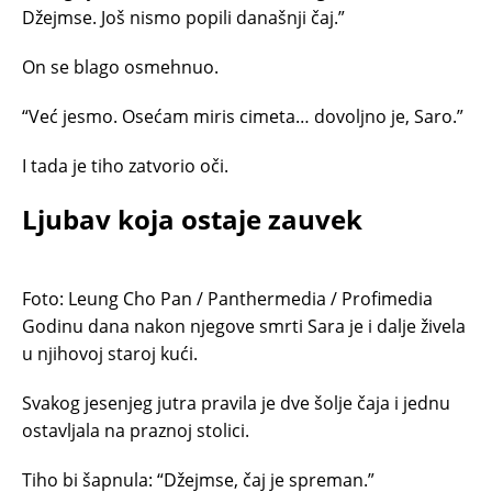
Džejmse. Još nismo popili današnji čaj.”
On se blago osmehnuo.
“Već jesmo. Osećam miris cimeta… dovoljno je, Saro.”
I tada je tiho zatvorio oči.
Ljubav koja ostaje zauvek
Foto: Leung Cho Pan / Panthermedia / Profimedia
Godinu dana nakon njegove smrti Sara je i dalje živela
u njihovoj staroj kući.
Svakog jesenjeg jutra pravila je dve šolje čaja i jednu
ostavljala na praznoj stolici.
Tiho bi šapnula: “Džejmse, čaj je spreman.”