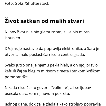
Foto: Goksi/Shutterstock
Život satkan od malih stvari
Njihov život nije bio glamurozan, ali je bio miran i
ispunjen.
Džejms je nastavio da popravlja elektroniku, a Sara je
otvorila malu poslastičarnicu u centru grada.
Svako jutro ona je njemu pekla hleb, a on njoj pravio
kafu ili čaj sa blagim mirisom cimeta i tankom kriškom
pomorandže.
Nikada nisu često govorili “volim te”, ali se ljubav
osećala u svakom njihovom pokretu.
Jednog dana, dok ga je gledala kako strpljivo popravlja