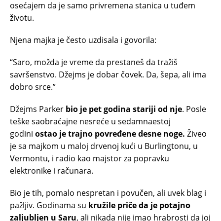
osećajem da je samo privremena stanica u tuđem
životu.
Njena majka je često uzdisala i govorila:
“Saro, možda je vreme da prestaneš da tražiš
savršenstvo. Džejms je dobar čovek. Da, šepa, ali ima
dobro srce.”
Džejms Parker
bio je pet godina stariji od nje
. Posle
teške saobraćajne nesreće u sedamnaestoj
godini
ostao je trajno povređene desne noge.
Živeo
je sa majkom u maloj drvenoj kući u Burlingtonu, u
Vermontu, i radio kao majstor za popravku
elektronike i računara.
Bio je tih, pomalo nespretan i povučen, ali uvek blag i
pažljiv. Godinama su
kružile priče da je potajno
zaljubljen u Saru
, ali nikada nije imao hrabrosti da joj