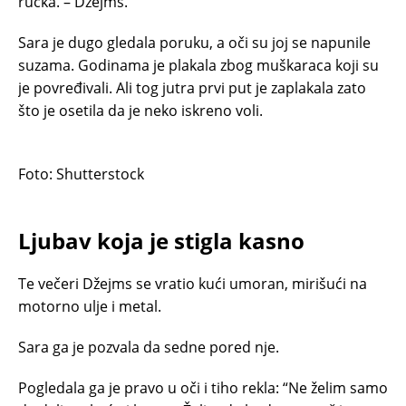
ručka. – Džejms.”
Sara je dugo gledala poruku, a oči su joj se napunile
suzama. Godinama je plakala zbog muškaraca koji su
je povređivali. Ali tog jutra prvi put je zaplakala zato
što je osetila da je neko iskreno voli.
Foto: Shutterstock
Ljubav koja je stigla kasno
Te večeri Džejms se vratio kući umoran, mirišući na
motorno ulje i metal.
Sara ga je pozvala da sedne pored nje.
Pogledala ga je pravo u oči i tiho rekla: “Ne želim samo