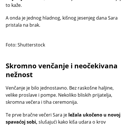
to kaže.
A onda je jednog hladnog, kišnog jesenjeg dana Sara
pristala na brak.
Foto: Shutterstock
Skromno venčanje i neočekivana
nežnost
Venčanje je bilo jednostavno. Bez raskošne haljine,
velike proslave i pompe. Nekoliko bliskih prijatelja,
skromna večera i tiha ceremonija.
Te prve bračne večeri Sara je
ležala ukočeno u novoj
spavaćoj sobi,
slušajući kako kiša udara o krov