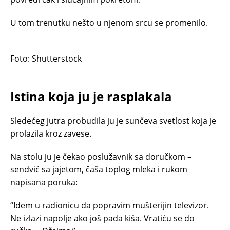
U tom trenutku nešto u njenom srcu se promenilo.
Foto: Shutterstock
Istina koja ju je rasplakala
Sledećeg jutra probudila ju je sunčeva svetlost koja je
prolazila kroz zavese.
Na stolu ju je čekao poslužavnik sa doručkom –
sendvič sa jajetom, čaša toplog mleka i rukom
napisana poruka:
“Idem u radionicu da popravim mušterijin televizor.
Ne izlazi napolje ako još pada kiša. Vratiću se do