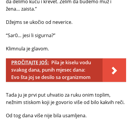
da delimo kuću i krevet. Želim da budemo muž i
žena… zaista.”
Džejms se ukočio od neverice.
“Sar0… jesi li sigurna?”
Klimnula je glavom.
PROČITAJTE JOŠ:
Pila je kiselu vodu
svakog dana, punih mjesec dana:
Evo šta joj se desilo sa organizmom
Tada ju je prvi put uhvatio za ruku onim toplim,
nežnim stiskom koji je govorio više od bilo kakvih reči.
Od tog dana više nije bila usamljena.