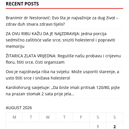
RECENT POSTS
Branimir dr Nestorović: Evo šta je najvažnije za dug život –
zdrav duh stvara zdravo tijelo?
ZA OVU RIBU KAŽU DA JE NAJZDRAVIJA: Jedna porcija
sedmično zaštitiće vaše srce, sniziti holesterol i popraviti
memoriju
ŽITARICA ZLATA VRIJEDNA: Reguliše našu probavu i crijevnu
floru, štiti srce, čisti organizam
Ovo je najzdravija riba na svijetu: Može usporiti starenje, a
usto štiti srce i snižava holesterol
Kardiohirurg savjetuje: „Da biste imali pritisak 120/80, pijte
na prazan stomak 2 sata prije jela…
AUGUST 2026
M
T
W
T
F
S
S
1
2