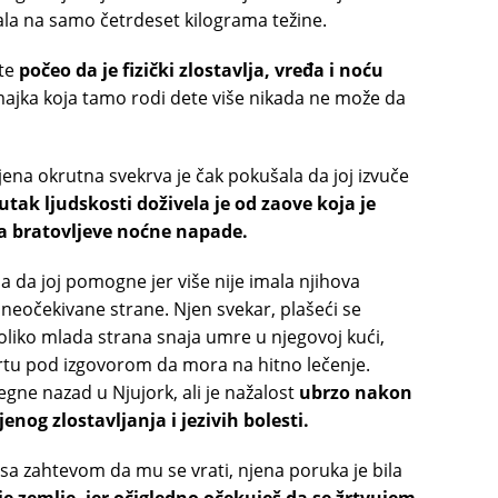
pala na samo četrdeset kilograma težine.
ite
počeo da je fizički zlostavlja, vređa i noću
majka koja tamo rodi dete više nikada ne može da
njena okrutna svekrva je čak pokušala da joj izvuče
utak ljudskosti doživela je od zaove koja je
la bratovljeve noćne napade.
 da joj pomogne jer više nije imala njihova
neočekivane strane. Njen svekar, plašeći se
iko mlada strana snaja umre u njegovoj kući,
kartu pod izgovorom da mora na hitno lečenje.
egne nazad u Njujork, ali je nažalost
ubrzo nakon
enog zlostavljanja i jezivih bolesti.
 sa zahtevom da mu se vrati, njena poruka je bila