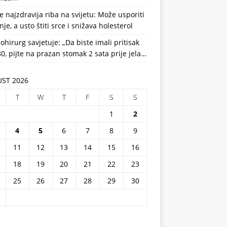
e najzdravija riba na svijetu: Može usporiti
nje, a usto štiti srce i snižava holesterol
ohirurg savjetuje: „Da biste imali pritisak
0, pijte na prazan stomak 2 sata prije jela…
ST 2026
T
W
T
F
S
S
1
2
4
5
6
7
8
9
11
12
13
14
15
16
18
19
20
21
22
23
25
26
27
28
29
30