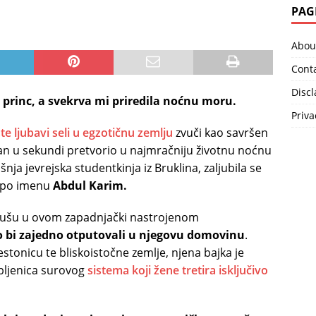
PAG
Abou
Cont
Disc
 princ, a svekrva mi priredila noćnu moru.
Priva
ste ljubavi seli u egzotičnu zemlju
zvuči kao savršen
 san u sekundi pretvorio u najmračniju životnu noćnu
nja jevrejska studentkinja iz Bruklina, zaljubila se
po imenu
Abdul Karim.
 dušu u ovom zapadnjački nastrojenom
ko bi zajedno otputovali u njegovu domovinu
.
stonicu te bliskoistočne zemlje, njena bajka je
obljenica surovog
sistema koji žene tretira isključivo