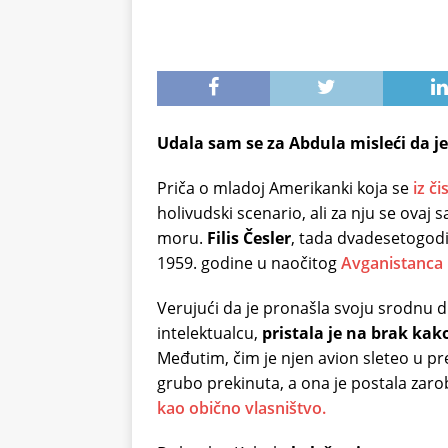
Udala sam se za Abdula misleći da je
Priča o mladoj Amerikanki koja se
iz či
holivudski scenario, ali za nju se ovaj
moru.
Filis Česler
, tada dvadesetogodiš
1959. godine u naočitog
Avganistanca
Verujući da je pronašla svoju srodnu
intelektualcu,
pristala je na brak ka
Međutim, čim je njen avion sleteo u pre
grubo prekinuta, a ona je postala zar
kao obično vlasništvo.