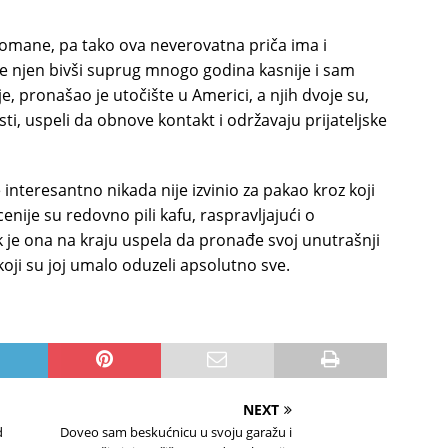
 romane, pa tako ova neverovatna priča ima i
e njen bivši suprug mnogo godina kasnije i sam
, pronašao je utočište u Americi, a njih dvoje su,
i, uspeli da obnove kontakt i održavaju prijateljske
nteresantno nikada nije izvinio za pakao kroz koji
nije su redovno pili kafu, raspravljajući o
je ona na kraju uspela da pronađe svoj unutrašnji
oji su joj umalo oduzeli apsolutno sve.
NEXT
d
Doveo sam beskućnicu u svoju garažu i