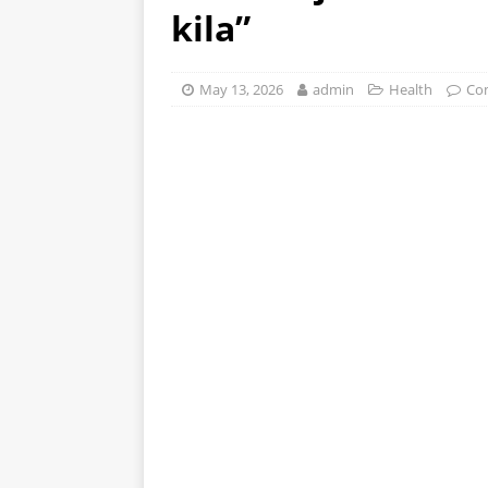
kila”
stomak 2 sata prije jela…
May 13, 2026
admin
Health
Co