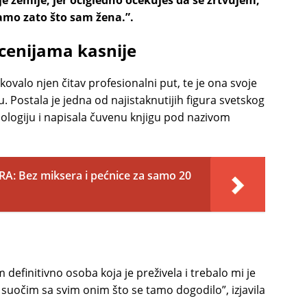
oje zemlje, jer očigledno očekuješ da se žrtvujem,
amo zato što sam žena.”.
cenijama kasnije
kovalo njen čitav profesionalni put, te je ona svoje
 Postala je jedna od najistaknutijih figura svetskog
ologiju i napisala čuvenu knjigu pod nazivom
 Bez miksera i pećnice za samo 20
 definitivno osoba koja je preživela i trebalo mi je
suočim sa svim onim što se tamo dogodilo”, izjavila