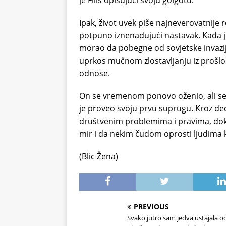
je Filis opisujući svoju golgotu.
Ipak, život uvek piše najneverovatnije
potpuno iznenađujući nastavak. Kada j
morao da pobegne od sovjetske invazije
uprkos mučnom zlostavljanju iz prošlost
odnose.
On se vremenom ponovo oženio, ali se i
je proveo svoju prvu suprugu. Kroz dece
društvenim problemima i pravima, dok 
mir i da nekim čudom oprosti ljudima k
(Blic Žena)
PREVIOUS
Svako jutro sam jedva ustajala o