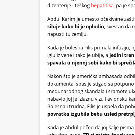
dizenterije i teškog
hepatitisa
, pa je s
Abdul Karim je umesto očekivane zašt
siluje kako bi je oplodio
, svestan da 
napusti tu zemlju.
Kada je bolesna Filis primala infuziju, 
iglu iz vene i tako je ubije, a
jedini tren
spavala u njenoj sobi kako bi spreči
Nakon što je američka ambasada odbila
dokumenta, spas je stigao sa potpuno 
međunarodnog skandala i sramote ukol
nabavio joj je izlaznu vizu i avionsku 
Bolesna i trudna, Filis je uspela da pob
povratka izgubila bebu usled pretrplj
Kada je Abdul počeo da joj šalje pisma