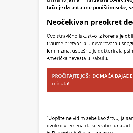
kristalno jasna:
“Ti si zaista čovek sv
tačnije da potpuno poništim sebe, s
Neočekivan preokret de
Ovo stravično iskustvo iz korena je obli
traume pretvorila u neverovatnu snagu.
feminizma, uspešno je doktorirala psih
Američka nevesta u Kabulu.
PROČITAJTE JOŠ:
DOMAĆA BAJADERA:
minuta!
“Uopšte ne vidim sebe kao žrtvu, ja sam
ovoliko vremena da se vratim unazad i 