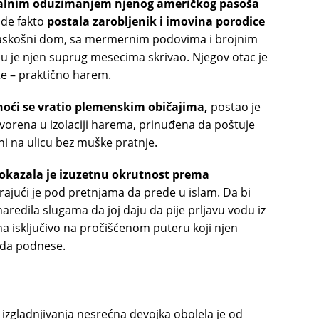
alnim oduzimanjem njenog američkog pasoša
s de fakto
postala zarobljenik i imovina porodice
raskošni dom, sa mermernim podovima i brojnim
ju je njen suprug mesecima skrivao. Njegov otac je
te – praktično harem.
noći se vratio plemenskim običajima,
postao je
tvorena u izolaciji harema, prinuđena da poštuje
ni na ulicu bez muške pratnje.
okazala je izuzetnu okrutnost prema
rajući je pod pretnjama da pređe u islam. Da bi
redila slugama da joj daju da pije prljavu vodu iz
a isključivo na pročišćenom puteru koji njen
 da podnese.
izgladnjivanja nesrećna devojka obolela je od