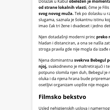
Dolazak u Kabul
obeležen je moment
od strane lokalnih vlasti
, čime je Fili
svog novog muža.
Tek po dolasku u 
slugama, saznala je šokantnu istinu ko
imao čak tri žene i dvadeset i jedno de
Njen dotadašnji moderni princ
preko 
hladan i distanciran, a ona se našla za
stroga pravila gde nije mogla da izađe 
Njena dominantna
svekrva Bebegul p
njoj,
svakodnevno je maltretirajući i te
potpuno slomila njen duh, Bebegul je na
oluka i da njena hrana bude pripreman
osetljivi organizam uopšte nije mogao
Filmsko bekstvo
Usled nehigijenskih uslova i namernog 