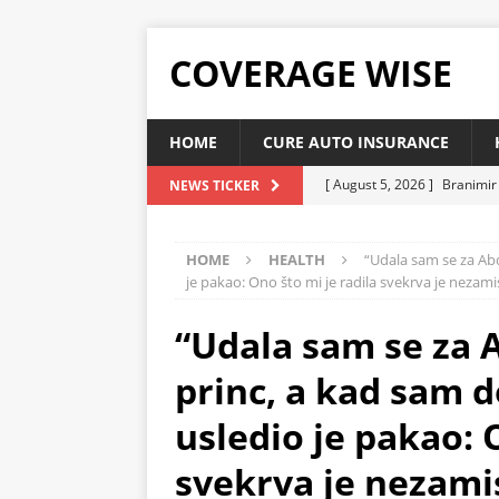
COVERAGE WISE
HOME
CURE AUTO INSURANCE
[ August 5, 2026 ]
Branimir 
NEWS TICKER
zdravo tijelo?
HEALTH
HOME
HEALTH
“Udala sam se za Abd
[ August 5, 2026 ]
ZA OVU R
je pakao: Ono što mi je radila svekrva je nezamis
vaše srce, sniziti holesterol
“Udala sam se za A
[ August 5, 2026 ]
ŽITARICA 
čisti organizam
HEALTH
princ, a kad sam 
[ August 5, 2026 ]
Ovo je na
usledio je pakao: 
snižava holesterol
HEAL
svekrva je nezamis
[ August 5, 2026 ]
Kardiohir