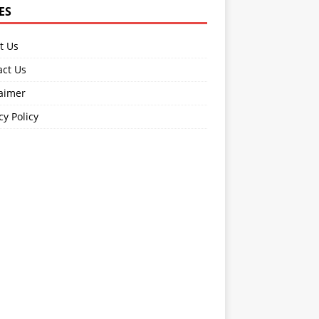
ES
t Us
act Us
laimer
cy Policy