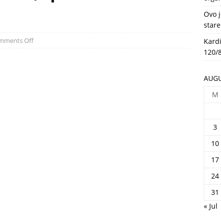
HEALTH
Ovo j
stare
mments Off
Kardi
120/8
AUGU
M
3
10
17
24
31
« Jul