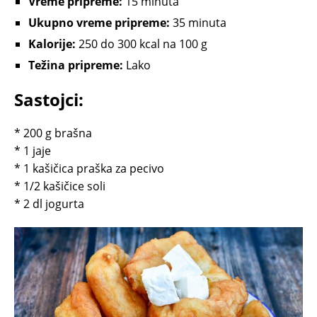
Vreme pripreme:
15 minuta
Ukupno vreme pripreme:
35 minuta
Kalorije:
250 do 300 kcal na 100 g
Težina pripreme:
Lako
Sastojci:
* 200 g brašna
* 1 jaje
* 1 kašičica praška za pecivo
* 1/2 kašičice soli
* 2 dl jogurta