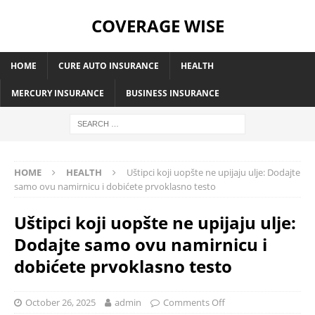
COVERAGE WISE
HOME
CURE AUTO INSURANCE
HEALTH
MERCURY INSURANCE
BUSINESS INSURANCE
HOME
HEALTH
Uštipci koji uopšte ne upijaju ulje: Dodajte
samo ovu namirnicu i dobićete prvoklasno testo
Uštipci koji uopšte ne upijaju ulje:
Dodajte samo ovu namirnicu i
dobićete prvoklasno testo
October 26, 2025
admin
Comments Off