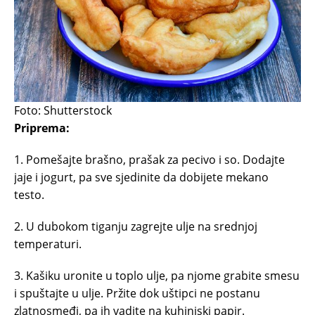
Foto: Shutterstock
Priprema:
1. Pomešajte brašno, prašak za pecivo i so. Dodajte
jaje i jogurt, pa sve sjedinite da dobijete mekano
testo.
2. U dubokom tiganju zagrejte ulje na srednjoj
temperaturi.
3. Kašiku uronite u toplo ulje, pa njome grabite smesu
i spuštajte u ulje. Pržite dok uštipci ne postanu
zlatnosmeđi, pa ih vadite na kuhinjski papir.