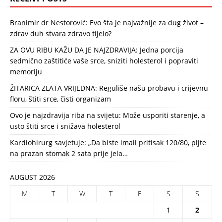
Branimir dr Nestorović: Evo šta je najvažnije za dug život –
zdrav duh stvara zdravo tijelo?
ZA OVU RIBU KAŽU DA JE NAJZDRAVIJA: Jedna porcija
sedmično zaštitiće vaše srce, sniziti holesterol i popraviti
memoriju
ŽITARICA ZLATA VRIJEDNA: Reguliše našu probavu i crijevnu
floru, štiti srce, čisti organizam
Ovo je najzdravija riba na svijetu: Može usporiti starenje, a
usto štiti srce i snižava holesterol
Kardiohirurg savjetuje: „Da biste imali pritisak 120/80, pijte
na prazan stomak 2 sata prije jela…
AUGUST 2026
M
T
W
T
F
S
S
1
2