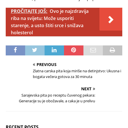
PROČITAJTE JOŠ:
Ovo je najzdravija
riba na svijetu: Može usporiti
starenje, a usto štiti srce i snižava
holesterol
PREVIOUS
Zlatna carska pita koja miriše na detinjstvo: Ukusna i
bogata večera gotova za 30 minuta
NEXT
Sarajevska pita po receptu čuvenog pekara:
Generacije su je obožavale, a caka je u prelivu
RECENT POSTS