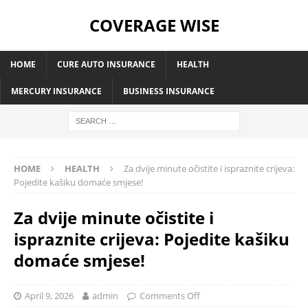
COVERAGE WISE
HOME
CURE AUTO INSURANCE
HEALTH
MERCURY INSURANCE
BUSINESS INSURANCE
HOME
HEALTH
Za dvije minute očistite i ispraznite crijeva:
Pojedite kašiku domaće smjese!
Za dvije minute očistite i
ispraznite crijeva: Pojedite kašiku
domaće smjese!
April 9, 2026
admin
Comments Off