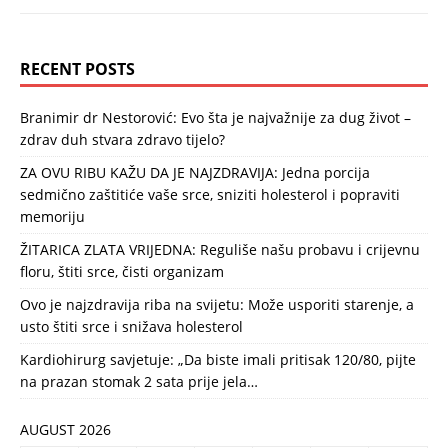
RECENT POSTS
Branimir dr Nestorović: Evo šta je najvažnije za dug život –
zdrav duh stvara zdravo tijelo?
ZA OVU RIBU KAŽU DA JE NAJZDRAVIJA: Jedna porcija
sedmično zaštitiće vaše srce, sniziti holesterol i popraviti
memoriju
ŽITARICA ZLATA VRIJEDNA: Reguliše našu probavu i crijevnu
floru, štiti srce, čisti organizam
Ovo je najzdravija riba na svijetu: Može usporiti starenje, a
usto štiti srce i snižava holesterol
Kardiohirurg savjetuje: „Da biste imali pritisak 120/80, pijte
na prazan stomak 2 sata prije jela…
AUGUST 2026