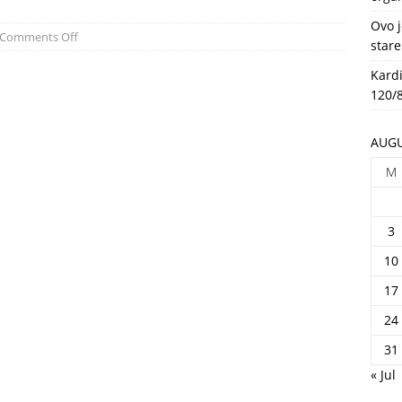
HEALTH
Ovo j
Comments Off
stare
Kardi
120/8
AUGU
M
3
10
17
24
31
« Jul