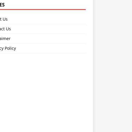
ES
t Us
act Us
laimer
cy Policy