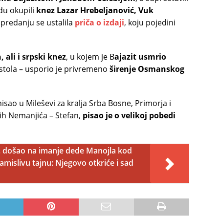
du okupili
knez Lazar Hrebeljanović, Vuk
 predanju se ustalila
priča o izdaji
, koju pojedini
, ali i srpski knez
, u kojem je B
ajazit usmrio
tola – usporio je privremeno
širenje Osmanskog
unisao u Mileševi za kralja Srba Bosne, Primorja i
vih Nemanjića – Stefan,
pisao je o velikoj pobedi
. došao na imanje dede Manojla kod
mislivu tajnu: Njegovo otkriće i sad