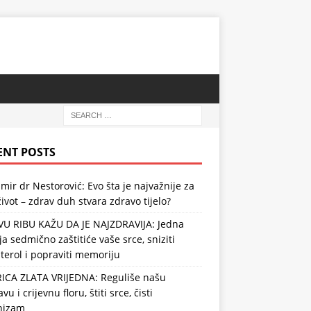
ENT POSTS
mir dr Nestorović: Evo šta je najvažnije za
ivot – zdrav duh stvara zdravo tijelo?
VU RIBU KAŽU DA JE NAJZDRAVIJA: Jedna
ja sedmično zaštitiće vaše srce, sniziti
terol i popraviti memoriju
RICA ZLATA VRIJEDNA: Reguliše našu
vu i crijevnu floru, štiti srce, čisti
nizam