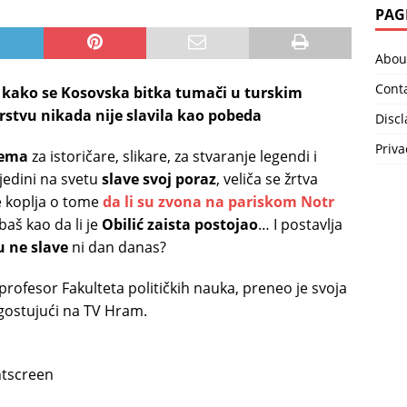
PAG
Abou
Cont
 kako se Kosovska bitka tumači u turskim
stvu nikada nije slavila kao pobeda
Disc
Priva
tema
za istoričare, slikare, za stvaranje legendi i
 jedini na svetu
slave svoj poraz
, veliča se žrtva
e koplja o tome
da li su zvona na pariskom Notr
 baš kao da li je
Obilić zaista postojao
… I postavlja
u ne slave
ni dan danas?
 profesor Fakulteta političkih nauka, preneo je svoja
 gostujući na TV Hram.
ntscreen