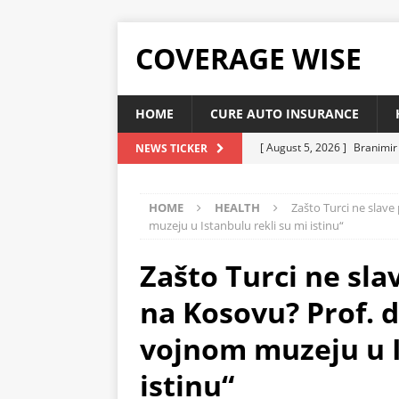
COVERAGE WISE
HOME
CURE AUTO INSURANCE
[ August 5, 2026 ]
Branimir 
NEWS TICKER
zdravo tijelo?
HEALTH
HOME
HEALTH
Zašto Turci ne slav
[ August 5, 2026 ]
ZA OVU R
muzeju u Istanbulu rekli su mi istinu“
vaše srce, sniziti holesterol
Zašto Turci ne sl
[ August 5, 2026 ]
ŽITARICA 
čisti organizam
HEALTH
na Kosovu? Prof. 
[ August 5, 2026 ]
Ovo je na
vojnom muzeju u I
snižava holesterol
HEAL
istinu“
[ August 5, 2026 ]
Kardiohir