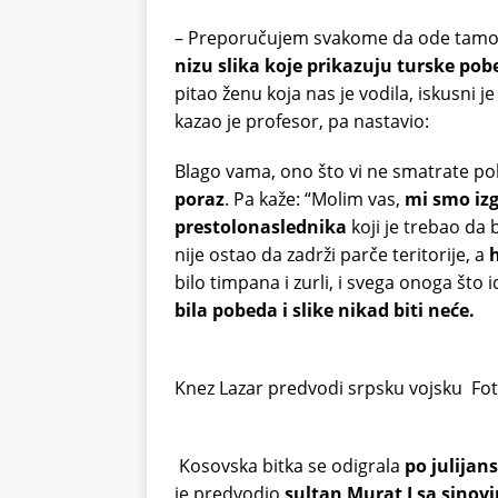
– Preporučujem svakome da ode tamo, t
nizu slika koje prikazuju turske pob
pitao ženu koja nas je vodila, iskusni j
kazao je profesor, pa nastavio:
Blago vama, ono što vi ne smatrate p
poraz
. Pa kaže: “Molim vas,
mi smo izg
prestolonaslednika
koji je trebao da 
nije ostao da zadrži parče teritorije, a
bilo timpana i zurli, i svega onoga št
bila pobeda i slike nikad biti neće.
Knez Lazar predvodi srpsku vojsku
Fot
Kosovska bitka se odigrala
po julijan
je predvodio
sultan Murat I sa sino