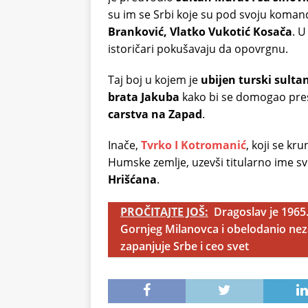
su im se Srbi koje su pod svoju koman
Branković, Vlatko Vukotić Kosača
. U
istoričari pokušavaju da opovrgnu.
Taj boj u kojem je
ubijen turski sultan
brata Jakuba
kako bi se domogao pres
carstva na Zapad
.
Inače,
Tvrko I Kotromanić
, koji se kr
Humske zemlje, uzevši titularno ime s
Hrišćana
.
PROČITAJTE JOŠ:
Dragoslav je 1965
Gornjeg Milanovca i obelodanio neza
zapanjuje Srbe i ceo svet