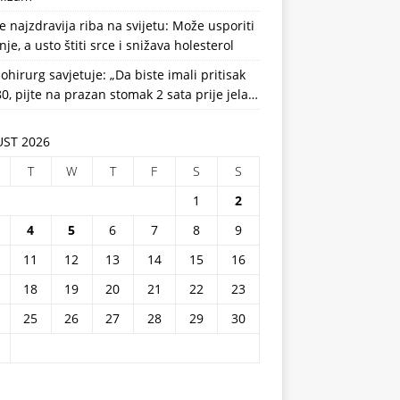
e najzdravija riba na svijetu: Može usporiti
nje, a usto štiti srce i snižava holesterol
ohirurg savjetuje: „Da biste imali pritisak
0, pijte na prazan stomak 2 sata prije jela…
ST 2026
T
W
T
F
S
S
1
2
4
5
6
7
8
9
11
12
13
14
15
16
18
19
20
21
22
23
25
26
27
28
29
30