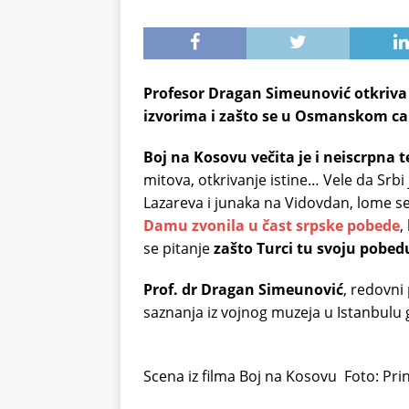
Profesor Dragan Simeunović otkriva
izvorima i zašto se u Osmanskom car
Boj na Kosovu večita je i neiscrpna 
mitova, otkrivanje istine… Vele da Srbi
Lazareva i junaka na Vidovdan, lome s
Damu zvonila u čast srpske pobede
,
se pitanje
zašto Turci tu svoju pobed
Prof. dr Dragan Simeunović
, redovni
saznanja iz vojnog muzeja u Istanbulu
Scena iz filma Boj na Kosovu
Foto: Pri