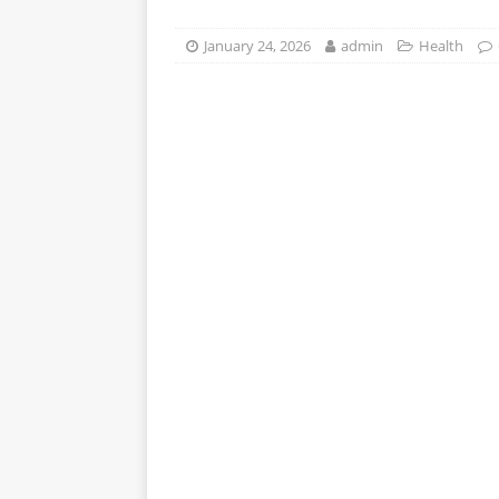
stomak 2 sata prije jela…
January 24, 2026
admin
Health