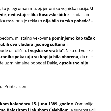
o je ogroman muzej, jer oni su vojnička nacija.
U
ede, nedostaje slika Kosovske bitke
. I kada sam
e
kustos
, ona je rekla to
nije bila turska pobeda!
–
obedom, mi stalno vekovima
pominjemo kao težak
ubili dva vladara, jednog sultana i
bude ustoličen. I
vojska se vratila
“. Niko od vojske
hronike pokazuju su koplja bila oborena
, da nije
o ide uz minimalne pobede! Dakle,
apsolutno nije
o: Printscreen
skom kalendaru 15. juna 1389. godine
. Osmanlije
vima Bajazitom i Jakubom Čelebijom
, a suprostavili