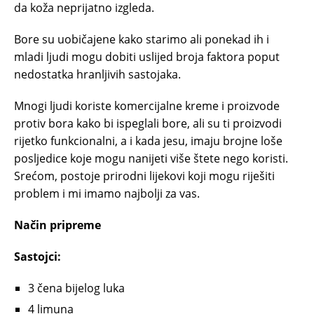
da koža neprijatno izgleda.
Bore su uobičajene kako starimo ali ponekad ih i
mladi ljudi mogu dobiti uslijed broja faktora poput
nedostatka hranljivih sastojaka.
Mnogi ljudi koriste komercijalne kreme i proizvode
protiv bora kako bi ispeglali bore, ali su ti proizvodi
rijetko funkcionalni, a i kada jesu, imaju brojne loše
posljedice koje mogu nanijeti više štete nego koristi.
Srećom, postoje prirodni lijekovi koji mogu riješiti
problem i mi imamo najbolji za vas.
Način pripreme
Sastojci:
3 čena bijelog luka
4 limuna