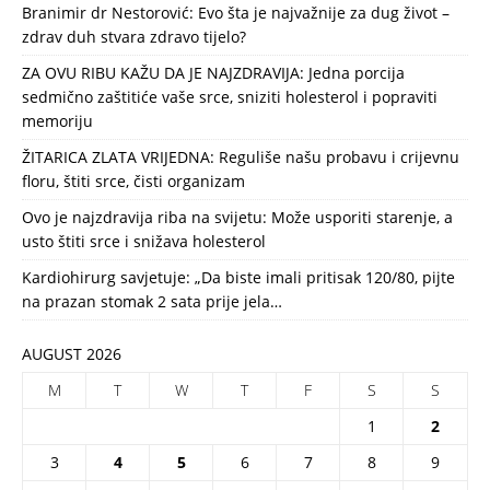
Branimir dr Nestorović: Evo šta je najvažnije za dug život –
zdrav duh stvara zdravo tijelo?
ZA OVU RIBU KAŽU DA JE NAJZDRAVIJA: Jedna porcija
sedmično zaštitiće vaše srce, sniziti holesterol i popraviti
memoriju
ŽITARICA ZLATA VRIJEDNA: Reguliše našu probavu i crijevnu
floru, štiti srce, čisti organizam
Ovo je najzdravija riba na svijetu: Može usporiti starenje, a
usto štiti srce i snižava holesterol
Kardiohirurg savjetuje: „Da biste imali pritisak 120/80, pijte
na prazan stomak 2 sata prije jela…
AUGUST 2026
M
T
W
T
F
S
S
1
2
3
4
5
6
7
8
9