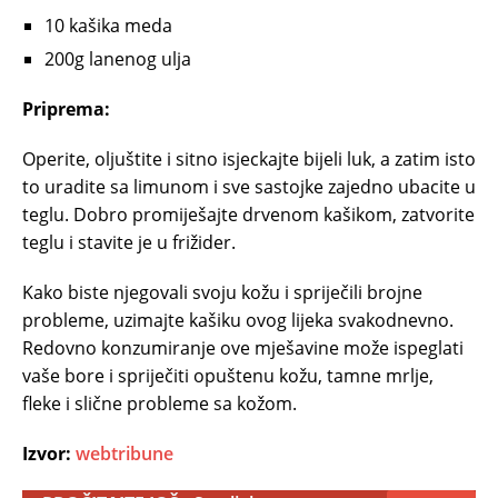
10 kašika meda
200g lanenog ulja
Priprema:
Operite, oljuštite i sitno isjeckajte bijeli luk, a zatim isto
to uradite sa limunom i sve sastojke zajedno ubacite u
teglu. Dobro promiješajte drvenom kašikom, zatvorite
teglu i stavite je u frižider.
Kako biste njegovali svoju kožu i spriječili brojne
probleme, uzimajte kašiku ovog lijeka svakodnevno.
Redovno konzumiranje ove mješavine može ispeglati
vaše bore i spriječiti opuštenu kožu, tamne mrlje,
fleke i slične probleme sa kožom.
Izvor:
webtribune