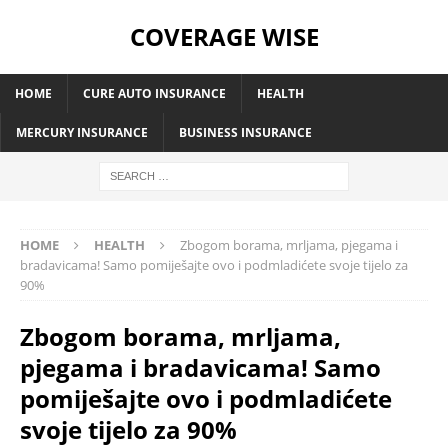
COVERAGE WISE
HOME
CURE AUTO INSURANCE
HEALTH
MERCURY INSURANCE
BUSINESS INSURANCE
HOME
HEALTH
Zbogom borama, mrljama, pjegama i
bradavicama! Samo pomiješajte ovo i podmladićete svoje tijelo za
90%
Zbogom borama, mrljama,
pjegama i bradavicama! Samo
pomiješajte ovo i podmladićete
svoje tijelo za 90%