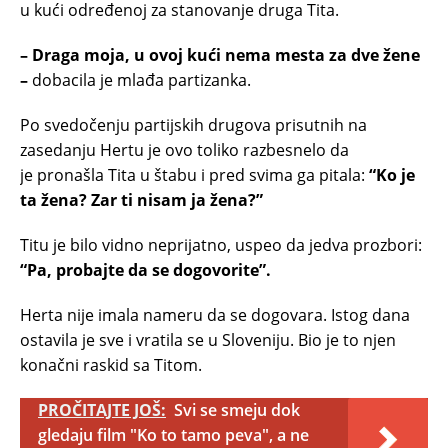
u kući određenoj za stanovanje druga Tita.
– Draga moja, u ovoj kući nema mesta za dve žene
–
dobacila je mlađa partizanka.
Po svedočenju partijskih drugova prisutnih na
zasedanju Hertu je ovo toliko razbesnelo da
je pronašla Tita u štabu i pred svima ga pitala:
“Ko je
ta žena? Zar ti nisam ja žena?”
Titu je bilo vidno neprijatno, uspeo da jedva prozbori:
“Pa, probajte da se dogovorite”.
Herta nije imala nameru da se dogovara. Istog dana
ostavila je sve i vratila se u Sloveniju. Bio je to njen
konačni raskid sa Titom.
PROČITAJTE JOŠ:
Svi se smeju dok
gledaju film "Ko to tamo peva", a ne