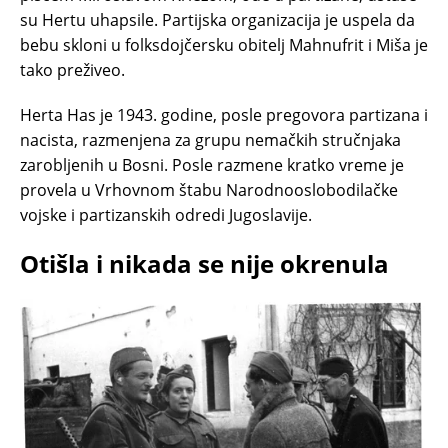
su Hertu uhapsile. Partijska organizacija je uspela da
bebu skloni u folksdojčersku obitelj Mahnufrit i Miša je
tako preživeo.
Herta Has je 1943. godine, posle pregovora partizana i
nacista, razmenjena za grupu nemačkih stručnjaka
zarobljenih u Bosni. Posle razmene kratko vreme je
provela u Vrhovnom štabu Narodnooslobodilačke
vojske i partizanskih odredi Jugoslavije.
Otišla i nikada se nije okrenula