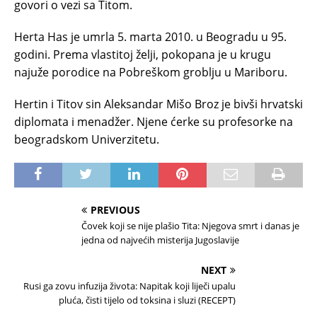
govori o vezi sa Titom.
Herta Has je umrla 5. marta 2010. u Beogradu u 95.
godini. Prema vlastitoj želji, pokopana je u krugu
najuže porodice na Pobreškom groblju u Mariboru.
Hertin i Titov sin Aleksandar Mišo Broz je bivši hrvatski
diplomata i menadžer. Njene ćerke su profesorke na
beogradskom Univerzitetu.
PREVIOUS
Čovek koji se nije plašio Tita: Njegova smrt i danas je
jedna od najvećih misterija Jugoslavije
NEXT
Rusi ga zovu infuzija života: Napitak koji liječi upalu
pluća, čisti tijelo od toksina i sluzi (RECEPT)