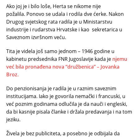
Ako joj je i bilo loše, Herta se nikome nije
požalila. Ponovo se udala i rodila dve ćerke. Nakon
Drugog svjetskog rata radila je u Ministarstvu
industrije i rudarstva Hrvatske i kao sekretarica u
Saveznom izvršnom veću.
Tita je videla još samo jednom – 1946 godine u
kabinetu predsednika FNR Jugoslavije kada je
njemu
već bila pronađena nova “družbenica” – Jovanka
Broz.
Do penzionisanja je radila je u raznim saveznim
institucijama. Iako je govorila nemački i francuski, u
već poznim godinama odlučila je da nauči i engleski,
da bi kasnije pisala članke i držala predavanja i na tom
jeziku.
Živela je bez publiciteta, a posebno je odbijala da