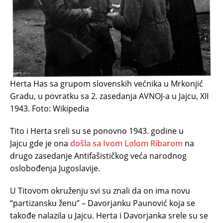
Herta Has sa grupom slovenskih većnika u Mrkonjić
Gradu, u povratku sa 2. zasedanja AVNOJ-a u Jajcu, XII
1943. Foto: Wikipedia
Tito i Herta sreli su se ponovno 1943. godine u
Jajcu gde je ona
došla sa Ivom Lolom Ribarom
na
drugo zasedanje Antifašističkog veća narodnog
oslobođenja Jugoslavije.
U Titovom okruženju svi su znali da on ima novu
“partizansku ženu” – Davorjanku Paunović koja se
takođe nalazila u Jajcu. Herta i Davorjanka srele su se