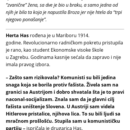
“zvanične” žena, sa dve je bio u braku, a samo jedna od
njih je bila ta koja je napustila Broza jer nije htela da “trpi
njegovo ponašanje”.
Herta Has
rođena je u Mariboru 1914.
godine. Revolucionarno radničkom pokretu pristupila
je rano, kao student Ekonomske visoke škole
u Zagrebu. Godinama kasnije sećala da zapravo i nije
imala pravog izbora.
– Zašto sam rizikovala? Komunisti su bili jedina
snaga koja se borila protiv fašista. Živela sam na
granici sa Austrijom i dobro shvatala šta je to pravi
naconal-socijalizam. Znala sam da je glavni cilj
fašista uništenje Slovena. U Austriji sam videla
Hitlerove pristalice, njihova lica. To su bili ljudi sa
mračnom prošlošću. Stupila sam u komunističku
partiju –
ispričala je drugarica Has.