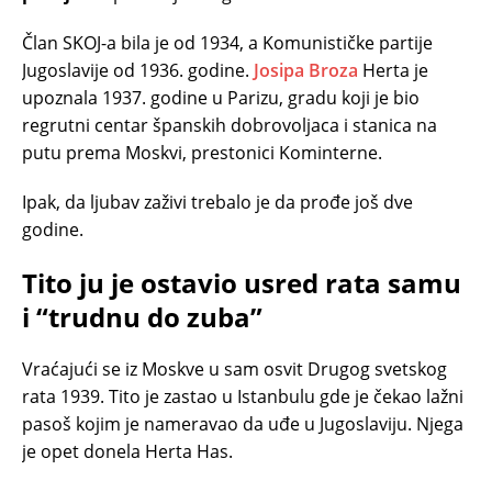
Član SKOJ-a bila je od 1934, a Komunističke partije
Jugoslavije od 1936. godine.
Josipa Broza
Herta je
upoznala 1937. godine u Parizu, gradu koji je bio
regrutni centar španskih dobrovoljaca i stanica na
putu prema Moskvi, prestonici Kominterne.
Ipak, da ljubav zaživi trebalo je da prođe još dve
godine.
Tito ju je ostavio usred rata samu
i “trudnu do zuba”
Vraćajući se iz Moskve u sam osvit Drugog svetskog
rata 1939. Tito je zastao u Istanbulu gde je čekao lažni
pasoš kojim je nameravao da uđe u Jugoslaviju. Njega
je opet donela Herta Has.