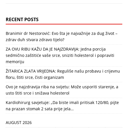
RECENT POSTS
Branimir dr Nestorović: Evo šta je najvažnije za dug život –
zdrav duh stvara zdravo tijelo?
ZA OVU RIBU KAŽU DA JE NAJZDRAVIJA: Jedna porcija
sedmično zaštitiće vaše srce, sniziti holesterol i popraviti
memoriju
ŽITARICA ZLATA VRIJEDNA: Reguliše našu probavu i crijevnu
floru, štiti srce, čisti organizam
Ovo je najzdravija riba na svijetu: Može usporiti starenje, a
usto štiti srce i snižava holesterol
Kardiohirurg savjetuje: „Da biste imali pritisak 120/80, pijte
na prazan stomak 2 sata prije jela…
AUGUST 2026