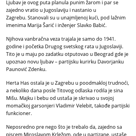
Ljubav je ovog puta planula punim žarom i par se
zajedno vratio u Jugoslaviju i nastanio u
Zagrebu. Stanovali su u unajmljenoj kući, pod lažnim
imenima Marija Šarić i inženjer Slavko Babić.
Njihova vanbračna veza trajala je samo do 1941.
godine i početka Drugog svetskog rata u Jugoslaviji.
Tito je u maju po zadatku otputovao u Beograd gde je
upoznao novu ljubav – partijsku kurirku Davorjanku
Paunović Zdenku.
Herta Has ostala je u Zagrebu u poodmakloj trudnoći,
a nekoliko dana posle Titovog odlaska rodila je sina
Mišu. Majku i bebu od ustaša je skrivao u svojoj
momačkoj garsonjeri Vladimir Velebit, takođe partijski
funkcioner.
Neposredno pre nego što je trebalo da, zajedno sa
piscem Miroslavom Krležom, ode u partizane, ustaše