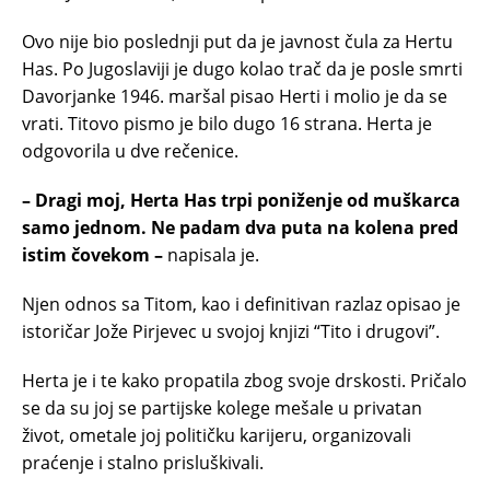
Ovo nije bio poslednji put da je javnost čula za Hertu
Has. Po Jugoslaviji je dugo kolao trač da je posle smrti
Davorjanke 1946. maršal pisao Herti i molio je da se
vrati. Titovo pismo je bilo dugo 16 strana. Herta je
odgovorila u dve rečenice.
– Dragi moj, Herta Has trpi poniženje od muškarca
samo jednom. Ne padam dva puta na kolena pred
istim čovekom –
napisala je.
Njen odnos sa Titom, kao i definitivan razlaz opisao je
istoričar Jože Pirjevec u svojoj knjizi “Tito i drugovi”.
Herta je i te kako propatila zbog svoje drskosti. Pričalo
se da su joj se partijske kolege mešale u privatan
život, ometale joj političku karijeru, organizovali
praćenje i stalno prisluškivali.