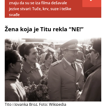
znaju da su se iza filma dešavale
jezive stvari: Tuče, krv, suze i teške
svađe
Žena koja je Titu rekla “NE!”
Tito i Jovanka Broz, Foto: Wikipedia