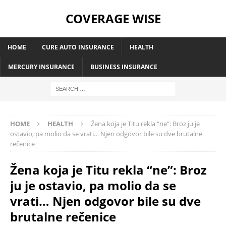
COVERAGE WISE
HOME
CURE AUTO INSURANCE
HEALTH
MERCURY INSURANCE
BUSINESS INSURANCE
HOME
HEALTH
Žena koja je Titu rekla “ne”: Broz ju je
ostavio, pa molio da se vrati… Njen odgovor bile su dve brutalne
rečenice
Žena koja je Titu rekla “ne”: Broz
ju je ostavio, pa molio da se
vrati… Njen odgovor bile su dve
brutalne rečenice