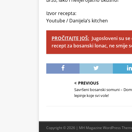
Brzo, lako i nevjerojatno ukusno!
Izvor recepta:
Youtube / Danijela’s kitchen
PROČITAJTE JOŠ:
Jugosloveni su se 
recept za bosanski lonac, ne smije s
PREVIOUS
Savršeni bosanski somuni – Do
lepinje koje svi vole!
Copyright © 2026 | MH Magazine WordPress Them