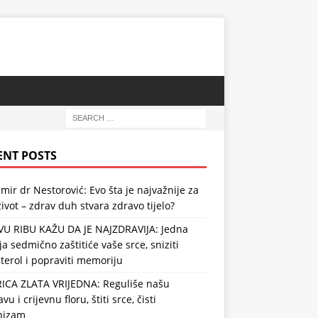
ENT POSTS
mir dr Nestorović: Evo šta je najvažnije za
ivot – zdrav duh stvara zdravo tijelo?
VU RIBU KAŽU DA JE NAJZDRAVIJA: Jedna
ja sedmično zaštitiće vaše srce, sniziti
terol i popraviti memoriju
RICA ZLATA VRIJEDNA: Reguliše našu
vu i crijevnu floru, štiti srce, čisti
nizam