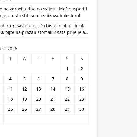
e najzdravija riba na svijetu: Može usporiti
nje, a usto štiti srce i snižava holesterol
ohirurg savjetuje: „Da biste imali pritisak
0, pijte na prazan stomak 2 sata prije jela…
ST 2026
T
W
T
F
S
S
1
2
4
5
6
7
8
9
11
12
13
14
15
16
18
19
20
21
22
23
25
26
27
28
29
30