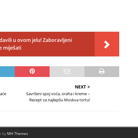
davili u ovom jelu! Zaboravljeni
e miješati
NEXT
maće
Savršeni spoj voća, oraha i kreme –
Recept za najlepšu Moskva tortu!
e by
MH Themes