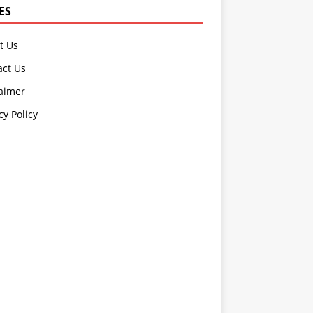
ES
t Us
act Us
laimer
cy Policy