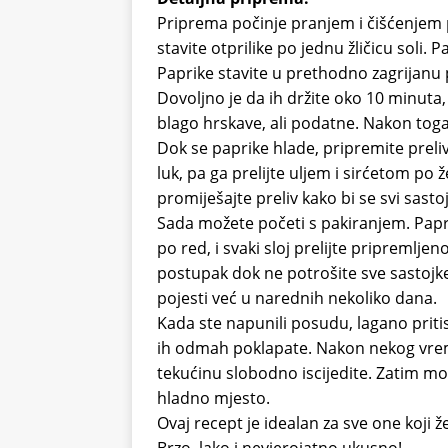
Priprema počinje pranjem i čišćenjem pa
stavite otprilike po jednu žličicu soli. P
Paprike stavite u prethodno zagrijanu p
Dovoljno je da ih držite oko 10 minuta,
blago hrskave, ali podatne. Nakon toga 
Dok se paprike hlade, pripremite preli
luk, pa ga prelijte uljem i sirćetom po 
promiješajte preliv kako bi se svi sastojc
Sada možete početi s pakiranjem. Papri
po red, i svaki sloj prelijte pripremlj
postupak dok ne potrošite sve sastojke
pojesti već u narednih nekoliko dana.
Kada ste napunili posudu, lagano pritis
ih odmah poklapate. Nakon nekog vreme
tekućinu slobodno iscijedite. Zatim može
hladno mjesto.
Ovaj recept je idealan za sve one koji