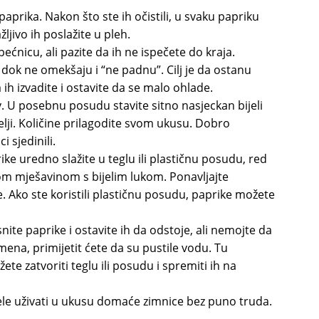
prika. Nakon što ste ih očistili, u svaku papriku
ažljivo ih poslažite u pleh.
ećnicu, ali pazite da ih ne ispečete do kraja.
 dok ne omekšaju i “ne padnu”. Cilj je da ostanu
ih izvadite i ostavite da se malo ohlade.
v. U posebnu posudu stavite sitno nasjeckan bijeli
želji. Količine prilagodite svom ukusu. Dobro
i sjedinili.
ke uredno slažite u teglu ili plastičnu posudu, red
enom mješavinom s bijelim lukom. Ponavljajte
. Ako ste koristili plastičnu posudu, paprike možete
nite paprike i ostavite ih da odstoje, ali nemojte da
na, primijetit ćete da su pustile vodu. Tu
te zatvoriti teglu ili posudu i spremiti ih na
 žele uživati u ukusu domaće zimnice bez puno truda.