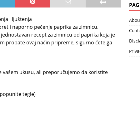
PAG
ja i ljuštenja
Abou
oret i naporno pečenje paprika za zimnicu.
Cont
ednostavan recept za zimnicu od paprika koja je
Disc
m probate ovaj način pripreme, sigurno ćete ga
Priva
 se vašem ukusu, ali preporučujemo da koristite
 popunite tegle)