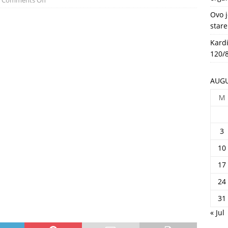
Comments Off
HEALTH
Ovo j
stare
Kardi
120/8
AUGU
M
3
10
17
24
31
« Jul