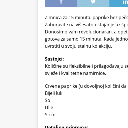
Zimnica za 15 minuta: paprike bez pečen
Zaboravite na višesatno stajanje uz šp
Donosimo vam revolucionaran, a opet j
gotova za samo 15 minuta! Kada jedno
uvrstiti u svoju stalnu kolekciju.
Sastojci:
Količine su fleksibilne i prilagođavaju
svježe i kvalitetne namirnice.
Crvene paprike (u dovoljnoj količini da
Bijeli luk
So
Ulje
Sirće
Detaljna priprema: