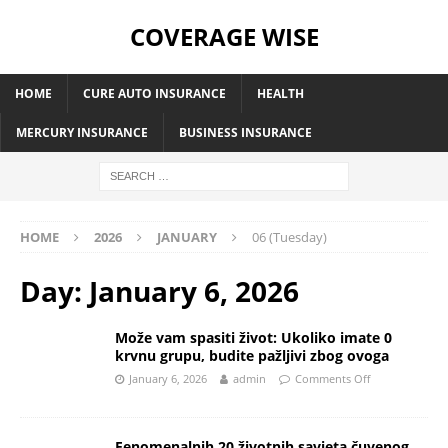
COVERAGE WISE
HOME
CURE AUTO INSURANCE
HEALTH
MERCURY INSURANCE
BUSINESS INSURANCE
HOME
2026
JANUARY
06 (Tuesday)
Day:
January 6, 2026
Može vam spasiti život: Ukoliko imate 0
krvnu grupu, budite pažljivi zbog ovoga
January 6, 2026
admin
Comments Off
Fenomenalnih 20 životnih savjeta čuvenog