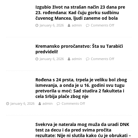
Izgubio život na strašan način 23 dana pre
23. rođendana: Kad čuju gorku sudbinu
čuvenog Mancea, ljudi zaneme od bola
January 6, 2026
admin
Comments Off
Kremansko proročanstvo: Šta su Tarabići
predvideli!
January 6, 2026
admin
Comments Off
Rođena s 24 prsta, trpela je veliku bol zbog
ismevanja, a onda je u 16. godini svu tugu
pretvorila u moć: Sad studira 2 fakulteta i
cela Srbija plače zbog nje
January 6, 2026
admin
Comments Off
Svekrva je naterala mog muža da uradi DNK
test za decu i da pred svima pročita
rezultate: Nije ni slutila kako ću je obrukati –