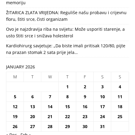
memoriju
ŽITARICA ZLATA VRIJEDNA: Reguliše našu probavu i crijevnu
floru, štiti srce, čisti organizam
Ovo je najzdravija riba na svijetu: Može usporiti starenje, a
usto štiti srce i snižava holesterol
Kardiohirurg savjetuje: „Da biste imali pritisak 120/80, pijte
na prazan stomak 2 sata prije jela…
JANUARY 2026
M
T
W
T
F
S
S
1
2
3
4
5
6
7
8
9
10
11
12
13
14
15
16
17
18
19
20
21
22
23
24
25
26
27
28
29
30
31
« Dec
Feb »