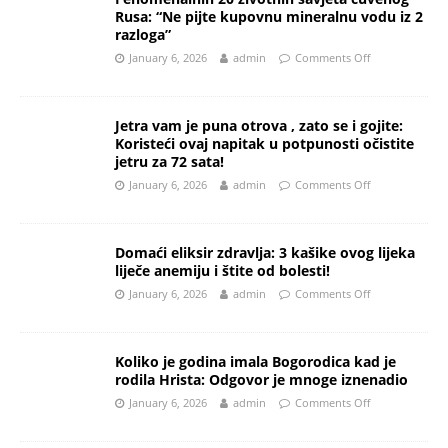
Rusa: “Ne pijte kupovnu mineralnu vodu iz 2
razloga”
January 6, 2026
admin
Comments Off
Jetra vam je puna otrova , zato se i gojite:
Koristeći ovaj napitak u potpunosti očistite
jetru za 72 sata!
January 6, 2026
admin
Comments Off
Domaći eliksir zdravlja: 3 kašike ovog lijeka
liječe anemiju i štite od bolesti!
January 6, 2026
admin
Comments Off
Koliko je godina imala Bogorodica kad je
rodila Hrista: Odgovor je mnoge iznenadio
January 6, 2026
admin
Comments Off