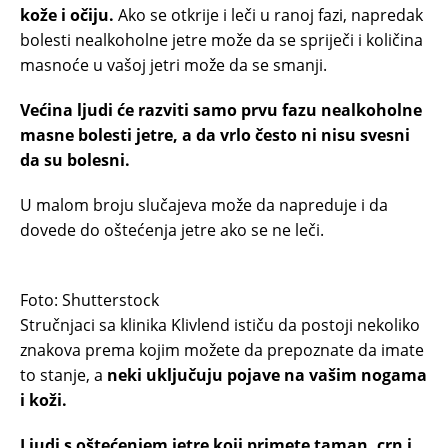
kože i očiju.
Ako se otkrije i leči u ranoj fazi, napredak
bolesti nealkoholne jetre može da se spriječi i količina
masnoće u vašoj jetri može da se smanji.
Većina ljudi će razviti samo prvu fazu nealkoholne
masne bolesti jetre, a da vrlo često ni nisu svesni
da su bolesni.
U malom broju slučajeva može da napreduje i da
dovede do oštećenja jetre ako se ne leči.
Foto: Shutterstock
Stručnjaci sa klinika Klivlend ističu da postoji nekoliko
znakova prema kojim možete da prepoznate da imate
to stanje, a
neki uključuju pojave na vašim nogama
i koži.
Ljudi s oštećenjem jetre koji primete taman, crn i