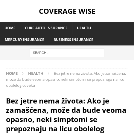
COVERAGE WISE
HOME
CURE AUTO INSURANCE
HEALTH
MERCURY INSURANCE
BUSINESS INSURANCE
HOME
HEALTH
Bez jetre nema života: Ako je zamašćena,
može da bude veoma opasno, neki simptomi se prepoznaju na licu
obolelog čoveka
Bez jetre nema života: Ako je
zamašćena, može da bude veoma
opasno, neki simptomi se
prepoznaju na licu obolelog