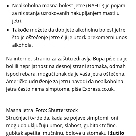
Nealkoholna masna bolest jetre (NAFLD) je pojam
za niz stanja uzrokovanih nakupljanjem masti u
jetri.
Takođe možete da dobijete alkoholnu bolest jetre,
što je oštećenje jetre čiji je uzork prekomerni unos
alkohola.
Na internet stranici za zaštitu zdravlja Bupa piše da je
bol ili neprijatnost na desnoj strani stomaka, odmah
ispod rebara, mogući znak da je vaša jetra oštećena.
Američko udruženje za jetru navodi da nealkoholna
jetra često nema simptome, piše Express.co.uk.
Masna jetra
Foto: Shutterstock
Stručnjaci tvrde da, kada se pojave simptomi, oni
mogu da uključuju umor, slabost, gubitak težine,
gubitak apetita, mučninu, bolove u stomaku i
žutilo