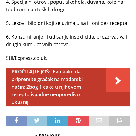
4. Specijalni otrovi, poput alkohola, duvana, kofeina,
teobromina i teških drogi
5. Lekovi, bilo oni koji se uzimaju sa ili oni bez recepta
6. Konzumiranje ili udisanje insekticida, prezervativa i
drugih kumulativnih otrova.
Stil/Express.co.uk.
PROČITAJTE JOŠ:
Evo kako da
pripremite grašak na mađarski
način: Zbog 1 cake u njihovom
receptu ispadne neuporedivo
ukusniji
PREVIOUS