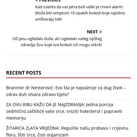
Kad osetite da vas jetra boli veliki je crveni alarm:
Može biti simptom 10 opakih bolesti koje rapidno
uništavaju telo
NEXT
Oči jesu ogledalo duše, ali i ogledalo vašeg opšteg
zdravlja: Evo koje sve bolesti oči mogu otkriti
RECENT POSTS
Branimir dr Nestorović: Evo šta je najvažnije za dug život –
zdrav duh stvara zdravo tijelo?
ZA OVU RIBU KAŽU DA JE NAJZDRAVIJA: Jedna porcija
sedmično zaštitiće vaše srce, sniziti holesterol i popraviti
memoriju
ŽITARICA ZLATA VRIJEDNA: Reguliše našu probavu i crijevnu
floru, štiti srce, čisti organizam