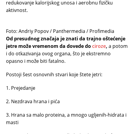
redukovanje kalorijskog unosa i aerobnu fizičku
aktivnost.
Foto: Andriy Popov / Panthermedia / Profimedia
Od presudnog značaja je znati da trajno oštećenje
jetre može vremenom da dovede do
ciroze
,
a potom
i do otkazivanja ovog organa, što je ekstremno
opasno i može biti fatalno.
Postoji šest osnovnih stvari koje štete jetri:
1. Prejedanje
2. Nezdrava hrana i pića
3. Hrana sa malo proteina, a mnogo ugljenih-hidrata i
masti