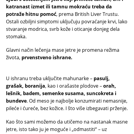
katranast izmet ili tamnu mokraću treba da
potraže hitnu pomoć
, prema British Liver Trustu.
Ostali ozbiljni simptomi uključuju povraćanje krvi, lako
stvaranje modrica, svrb kože i oticanje donjeg dela
stomaka.
Glavni način lečenja mase jetre je promena režima
života,
prvenstveno ishrane.
U ishranu treba uključite mahunarke –
pasulj,
grašak, boranija
, kao i orašaste plodove –
orah,
lešnik, badem, semenke susama, suncokreta i
bundeve
. Od meso je najbolje konzumirati nemasnije,
pileće i ćureće, bez kožice. I što više izbegavati prženje.
Kao što sami možemo da utičemo na nastanak masne
jetre, isto tako ju je moguće i „odmastiti“ – uz