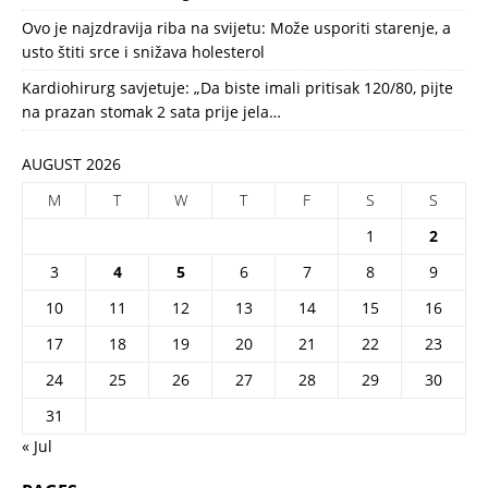
Ovo je najzdravija riba na svijetu: Može usporiti starenje, a
usto štiti srce i snižava holesterol
Kardiohirurg savjetuje: „Da biste imali pritisak 120/80, pijte
na prazan stomak 2 sata prije jela…
AUGUST 2026
M
T
W
T
F
S
S
1
2
3
4
5
6
7
8
9
10
11
12
13
14
15
16
17
18
19
20
21
22
23
24
25
26
27
28
29
30
31
« Jul