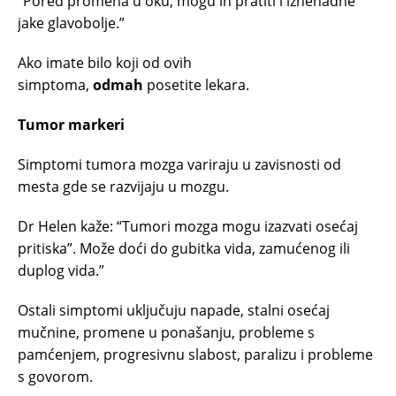
“Pored promena u oku, mogu ih pratiti i iznenadne
jake glavobolje.”
Ako imate bilo koji od ovih
simptoma,
odmah
posetite lekara.
Tumor markeri
Simptomi tumora mozga variraju u zavisnosti od
mesta gde se razvijaju u mozgu.
Dr Helen kaže: “Tumori mozga mogu izazvati osećaj
pritiska”. Može doći do gubitka vida, zamućenog ili
duplog vida.”
Ostali simptomi uključuju napade, stalni osećaj
mučnine, promene u ponašanju, probleme s
pamćenjem, progresivnu slabost, paralizu i probleme
s govorom.