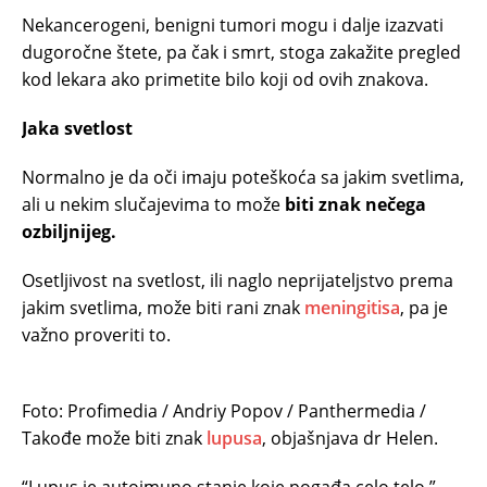
Nekancerogeni, benigni tumori mogu i dalje izazvati
dugoročne štete, pa čak i smrt, stoga zakažite pregled
kod lekara ako primetite bilo koji od ovih znakova.
Jaka svetlost
Normalno je da oči imaju poteškoća sa jakim svetlima,
ali u nekim slučajevima to može
biti znak nečega
ozbiljnijeg.
Osetljivost na svetlost, ili naglo neprijateljstvo prema
jakim svetlima, može biti rani znak
meningitisa
, pa je
važno proveriti to.
Foto: Profimedia / Andriy Popov / Panthermedia /
Takođe može biti znak
lupusa
, objašnjava dr Helen.