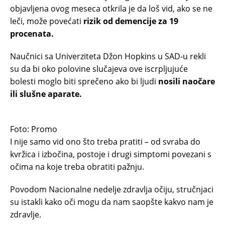
objavljena ovog meseca otkrila je da loš vid, ako se ne
leči, može povećati
rizik od demencije za 19
procenata.
Naučnici sa Univerziteta Džon Hopkins u SAD-u rekli
su da bi oko polovine slučajeva ove iscrpljujuće
bolesti moglo biti sprečeno ako bi ljudi
nosili naočare
ili slušne aparate.
Foto: Promo
I nije samo vid ono što treba pratiti – od svraba do
kvržica i izbočina, postoje i drugi simptomi povezani s
očima na koje treba obratiti pažnju.
Povodom Nacionalne nedelje zdravlja očiju, stručnjaci
su istakli kako oči mogu da nam saopšte kakvo nam je
zdravlje.