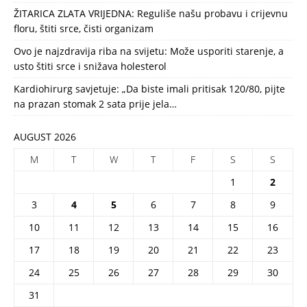
ŽITARICA ZLATA VRIJEDNA: Reguliše našu probavu i crijevnu
floru, štiti srce, čisti organizam
Ovo je najzdravija riba na svijetu: Može usporiti starenje, a
usto štiti srce i snižava holesterol
Kardiohirurg savjetuje: „Da biste imali pritisak 120/80, pijte
na prazan stomak 2 sata prije jela…
AUGUST 2026
M
T
W
T
F
S
S
1
2
3
4
5
6
7
8
9
10
11
12
13
14
15
16
17
18
19
20
21
22
23
24
25
26
27
28
29
30
31