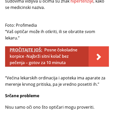
sudovima vidljiva u očima su znak
hipertenzije
, kako
se medicinski naziva.
Foto: Profimedia
“Vaš optičar može ih otkriti, ili se obratite svom
lekaru.”
PROČITAJTE JOŠ:
Posne čokoladne
korpice -Najbrži sitni kolač bez
pečenja – gotov za 10 minuta
“Većina lekarskih ordinacija i apoteka ima aparate za
merenje krvnog pritiska, pa je vredno posetiti ih.”
Srčane probleme
Nisu samo oči ono što optičari mogu proveriti.