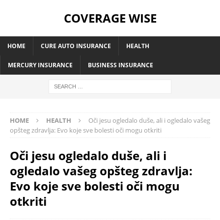
COVERAGE WISE
HOME
CURE AUTO INSURANCE
HEALTH
MERCURY INSURANCE
BUSINESS INSURANCE
HOME
HEALTH
Oči jesu ogledalo duše, ali i ogledalo vašeg
opšteg zdravlja: Evo koje sve bolesti oči mogu otkriti
Oči jesu ogledalo duše, ali i
ogledalo vašeg opšteg zdravlja:
Evo koje sve bolesti oči mogu
otkriti