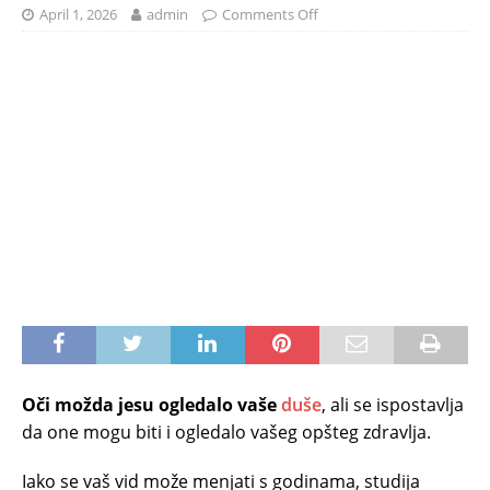
April 1, 2026
admin
Comments Off
Oči možda jesu ogledalo vaše
duše
, ali se ispostavlja
da one mogu biti i ogledalo vašeg opšteg zdravlja.
Iako se vaš vid može menjati s godinama, studija