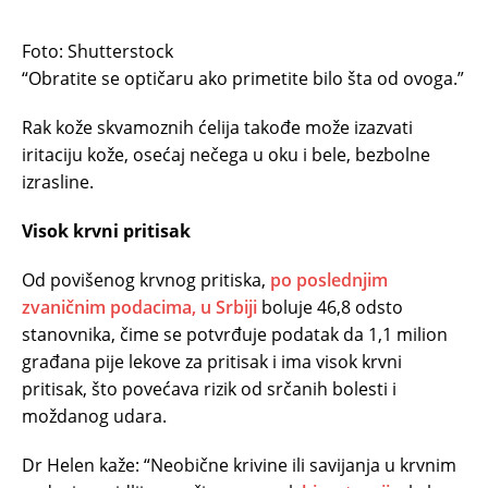
Foto: Shutterstock
“Obratite se optičaru ako primetite bilo šta od ovoga.”
Rak kože skvamoznih ćelija takođe može izazvati
iritaciju kože, osećaj nečega u oku i bele, bezbolne
izrasline.
Visok krvni pritisak
Od povišenog krvnog pritiska,
po poslednjim
zvaničnim podacima, u Srbiji
boluje 46,8 odsto
stanovnika, čime se potvrđuje podatak da 1,1 milion
građana pije lekove za pritisak i ima visok krvni
pritisak, što povećava rizik od srčanih bolesti i
moždanog udara.
Dr Helen kaže: “Neobične krivine ili savijanja u krvnim