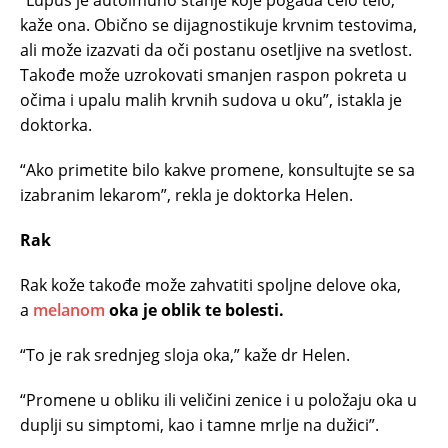
“Lupus je autoimuno stanje koje pogađa celo telo,”
kaže ona. Obično se dijagnostikuje krvnim testovima,
ali može izazvati da oči postanu osetljive na svetlost.
Takođe može uzrokovati smanjen raspon pokreta u
očima i upalu malih krvnih sudova u oku”, istakla je
doktorka.
“Ako primetite bilo kakve promene, konsultujte se sa
izabranim lekarom”, rekla je doktorka Helen.
Rak
Rak kože takođe može zahvatiti spoljne delove oka,
a
melanom
oka je oblik te bolesti.
“To je rak srednjeg sloja oka,” kaže dr Helen.
“Promene u obliku ili veličini zenice i u položaju oka u
duplji su simptomi, kao i tamne mrlje na dužici”.