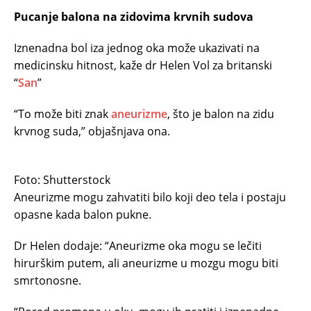
Pucanje balona na zidovima krvnih sudova
Iznenadna bol iza jednog oka može ukazivati na
medicinsku hitnost, kaže dr Helen Vol za britanski
“
San
”
“To može biti znak
aneurizme
, što je balon na zidu
krvnog suda,” objašnjava ona.
Foto: Shutterstock
Aneurizme mogu zahvatiti bilo koji deo tela i postaju
opasne kada balon pukne.
Dr Helen dodaje: “Aneurizme oka mogu se lečiti
hirurškim putem, ali aneurizme u mozgu mogu biti
smrtonosne.