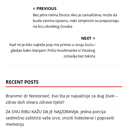
PREVIOUS
Bez jetre nema života: Ako je zamašćena, može da
bude veoma opasno, neki simptomi se prepoznaju
na licu obolelog čoveka
NEXT
Kad mi je bilo najteže pop me primio u svoju kuću i
gledao kako klanjam: Priča muslimanke iz Visokog
ostavlja bez teksta
RECENT POSTS
Branimir dr Nestorović: Evo šta je najvažnije za dug život –
zdrav duh stvara zdravo tijelo?
ZA OVU RIBU KAŽU DA JE NAJZDRAVIJA: Jedna porcija
sedmično zaštitiće vaše srce, sniziti holesterol i popraviti
memoriju