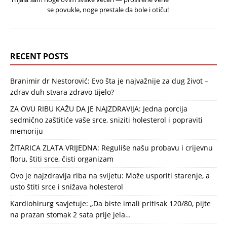
se povukle, noge prestale da bole i otiču!
RECENT POSTS
Branimir dr Nestorović: Evo šta je najvažnije za dug život –
zdrav duh stvara zdravo tijelo?
ZA OVU RIBU KAŽU DA JE NAJZDRAVIJA: Jedna porcija
sedmično zaštitiće vaše srce, sniziti holesterol i popraviti
memoriju
ŽITARICA ZLATA VRIJEDNA: Reguliše našu probavu i crijevnu
floru, štiti srce, čisti organizam
Ovo je najzdravija riba na svijetu: Može usporiti starenje, a
usto štiti srce i snižava holesterol
Kardiohirurg savjetuje: „Da biste imali pritisak 120/80, pijte
na prazan stomak 2 sata prije jela…