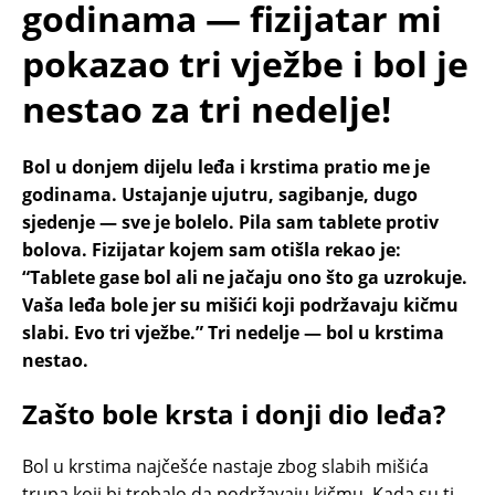
godinama — fizijatar mi
pokazao tri vježbe i bol je
nestao za tri nedelje!
Bol u donjem dijelu leđa i krstima pratio me je
godinama. Ustajanje ujutru, sagibanje, dugo
sjedenje — sve je bolelo. Pila sam tablete protiv
bolova. Fizijatar kojem sam otišla rekao je:
“Tablete gase bol ali ne jačaju ono što ga uzrokuje.
Vaša leđa bole jer su mišići koji podržavaju kičmu
slabi. Evo tri vježbe.” Tri nedelje — bol u krstima
nestao.
Zašto bole krsta i donji dio leđa?
Bol u krstima najčešće nastaje zbog slabih mišića
trupa koji bi trebalo da podržavaju kičmu. Kada su ti