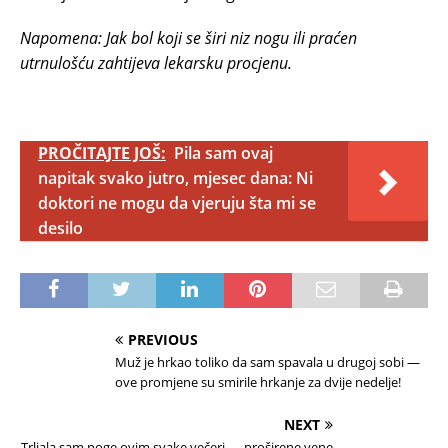
Napomena: Jak bol koji se širi niz nogu ili praćen
utrnulošću zahtijeva lekarsku procjenu.
PROČITAJTE JOŠ:
Pila sam ovaj
napitak svako jutro, mjesec dana: Ni
doktori ne mogu da vjeruju šta mi se
desilo
PREVIOUS
Muž je hrkao toliko da sam spavala u drugoj sobi —
ove promjene su smirile hrkanje za dvije nedelje!
NEXT
Trljala sam noge ovim svake večeri — proširene vene