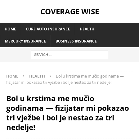
COVERAGE WISE
HOME
CURE AUTO INSURANCE
HEALTH
MERCURY INSURANCE
BUSINESS INSURANCE
HOME
HEALTH
Bol u krstima me mučio godinama —
fizijatar mi pokazao tri vježbe i bol je nestao za tri nedelje!
Bol u krstima me mučio
godinama — fizijatar mi pokazao
tri vježbe i bol je nestao za tri
nedelje!