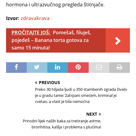
hormona i ultrazvučnog pregleda štitnjače.
Izvor:
zdravakrava
PROČITAJTE JOŠ:
Pomešaš, filuješ,
pojedeš – Banana torta gotova za
samo 15 minuta!
PREVIOUS
Preko 30 hiljada ljudi u 350 stambenih zgrada živelo
je u gradu tame: Zatrpani smećem, kriminal je
cvetao, a vlast je bila nemoćna
NEXT
Prirodni lijek naših baka za tretiranje astme,
bronhitisa, kašlja i problema s plućima!