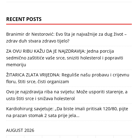
RECENT POSTS
Branimir dr Nestorović: Evo šta je najvažnije za dug život –
zdrav duh stvara zdravo tijelo?
ZA OVU RIBU KAŽU DA JE NAJZDRAVIJA: Jedna porcija
sedmično zaštitiće vaše srce, sniziti holesterol i popraviti
memoriju
ŽITARICA ZLATA VRIJEDNA: Reguliše našu probavu i crijevnu
floru, štiti srce, čisti organizam
Ovo je najzdravija riba na svijetu: Može usporiti starenje, a
usto štiti srce i snižava holesterol
Kardiohirurg savjetuje: „Da biste imali pritisak 120/80, pijte
na prazan stomak 2 sata prije jela…
AUGUST 2026