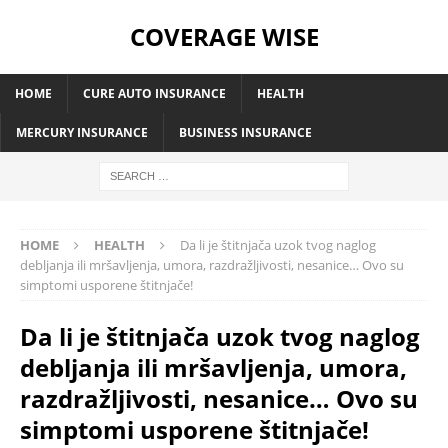
COVERAGE WISE
HOME
CURE AUTO INSURANCE
HEALTH
MERCURY INSURANCE
BUSINESS INSURANCE
HOME
HEALTH
Da li je štitnjača uzok tvog naglog
debljanja ili mršavljenja, umora, razdražljivosti, nesanice… Ovo su
simptomi usporene štitnjače!
Da li je štitnjača uzok tvog naglog
debljanja ili mršavljenja, umora,
razdražljivosti, nesanice… Ovo su
simptomi usporene štitnjače!