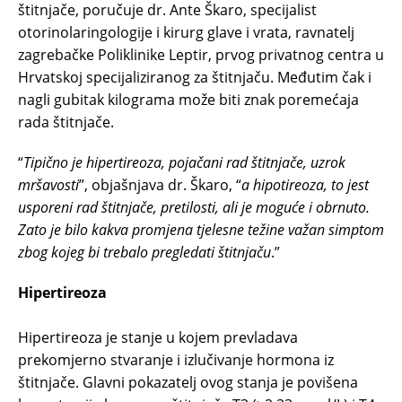
štitnjače, poručuje dr. Ante Škaro, specijalist
otorinolaringologije i kirurg glave i vrata, ravnatelj
zagrebačke Poliklinike Leptir, prvog privatnog centra u
Hrvatskoj specijaliziranog za štitnjaču. Međutim čak i
nagli gubitak kilograma može biti znak poremećaja
rada štitnjače.
“
Tipično je hipertireoza, pojačani rad štitnjače, uzrok
mršavosti
”, objašnjava dr. Škaro, “
a hipotireoza, to jest
usporeni rad štitnjače, pretilosti, ali je moguće i obrnuto.
Zato je bilo kakva promjena tjelesne težine važan simptom
zbog kojeg bi trebalo pregledati štitnjaču
.”
Hipertireoza
Hipertireoza je stanje u kojem prevladava
prekomjerno stvaranje i izlučivanje hormona iz
štitnjače. Glavni pokazatelj ovog stanja je povišena