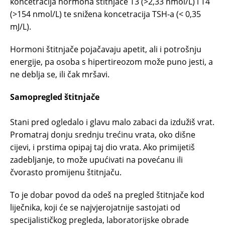
koncetracija hormona štitnjače T3 (>2,33 nmol/L) i T4
(>154 nmol/L) te snižena koncetracija TSH-a (< 0,35
mJ/L).
Hormoni štitnjače pojačavaju apetit, ali i potrošnju
energije, pa osoba s hipertireozom može puno jesti, a
ne deblja se, ili čak mršavi.
Samopregled štitnjače
Stani pred ogledalo i glavu malo zabaci da izdužiš vrat.
Promatraj donju srednju trećinu vrata, oko dišne
cijevi, i prstima opipaj taj dio vrata. Ako primijetiš
zadebljanje, to može upućivati na povećanu ili
čvorasto promijenu štitnjaču.
To je dobar povod da odeš na pregled štitnjače kod
liječnika, koji će se najvjerojatnije sastojati od
specijalističkog pregleda, laboratorijske obrade