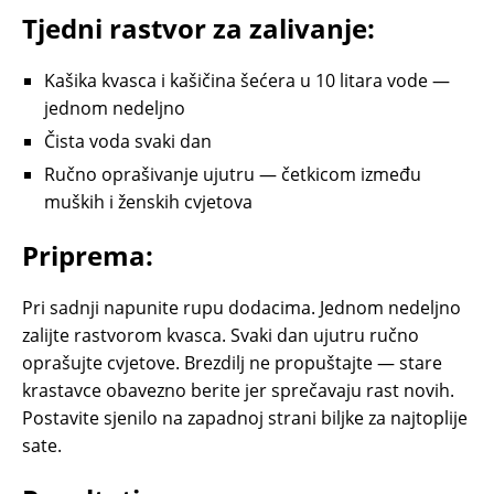
Tjedni rastvor za zalivanje:
Kašika kvasca i kašičina šećera u 10 litara vode —
jednom nedeljno
Čista voda svaki dan
Ručno oprašivanje ujutru — četkicom između
muških i ženskih cvjetova
Priprema:
Pri sadnji napunite rupu dodacima. Jednom nedeljno
zalijte rastvorom kvasca. Svaki dan ujutru ručno
oprašujte cvjetove. Brezdilj ne propuštajte — stare
krastavce obavezno berite jer sprečavaju rast novih.
Postavite sjenilo na zapadnoj strani biljke za najtoplije
sate.