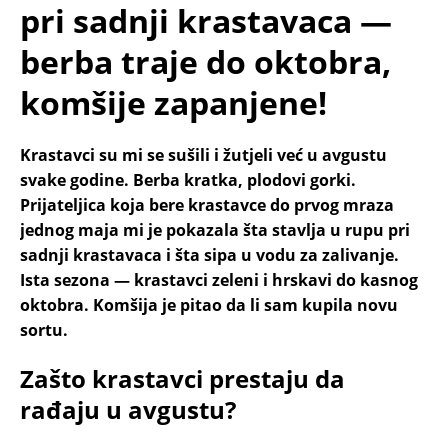
pri sadnji krastavaca —
berba traje do oktobra,
komšije zapanjene!
Krastavci su mi se sušili i žutjeli već u avgustu
svake godine. Berba kratka, plodovi gorki.
Prijateljica koja bere krastavce do prvog mraza
jednog maja mi je pokazala šta stavlja u rupu pri
sadnji krastavaca i šta sipa u vodu za zalivanje.
Ista sezona — krastavci zeleni i hrskavi do kasnog
oktobra. Komšija je pitao da li sam kupila novu
sortu.
Zašto krastavci prestaju da
rađaju u avgustu?