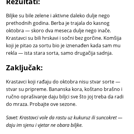
Rezultati:
Biljke su bile zelene i aktivne daleko dulje nego
prethodnih godina. Berba je trajala do kasnog
oktobra — skoro dva meseca dulje nego inače.
Krastavci su bili hrskavi i sočni bez gorčine. Komšija
koji je pitao za sortu bio je iznenađen kada sam mu
rekla — ista stara sorta, samo drugačija sadnja.
Zaključak:
Krastavci koji rađaju do oktobra nisu stvar sorte —
stvar su pripreme. Bananska kora, koštano brašno i
ručno oprašivanje daju biljci sve što joj treba da radi
do mraza. Probajte ove sezone.
Savet: Krastavci vole da rastu uz kukuruz ili suncokret —
daju im sjenu i vjetar ne obara biljke.