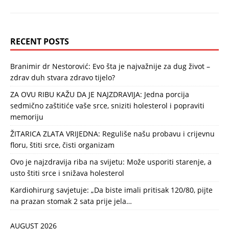
RECENT POSTS
Branimir dr Nestorović: Evo šta je najvažnije za dug život –
zdrav duh stvara zdravo tijelo?
ZA OVU RIBU KAŽU DA JE NAJZDRAVIJA: Jedna porcija
sedmično zaštitiće vaše srce, sniziti holesterol i popraviti
memoriju
ŽITARICA ZLATA VRIJEDNA: Reguliše našu probavu i crijevnu
floru, štiti srce, čisti organizam
Ovo je najzdravija riba na svijetu: Može usporiti starenje, a
usto štiti srce i snižava holesterol
Kardiohirurg savjetuje: „Da biste imali pritisak 120/80, pijte
na prazan stomak 2 sata prije jela…
AUGUST 2026