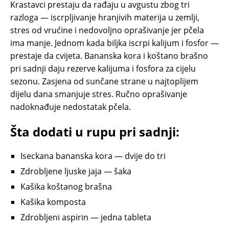
Krastavci prestaju da rađaju u avgustu zbog tri
razloga — iscrpljivanje hranjivih materija u zemlji,
stres od vrućine i nedovoljno oprašivanje jer pčela
ima manje. Jednom kada biljka iscrpi kalijum i fosfor —
prestaje da cvijeta. Bananska kora i koštano brašno
pri sadnji daju rezerve kalijuma i fosfora za cijelu
sezonu. Zasjena od sunčane strane u najtoplijem
dijelu dana smanjuje stres. Ručno oprašivanje
nadoknađuje nedostatak pčela.
Šta dodati u rupu pri sadnji:
Iseckana bananska kora — dvije do tri
Zdrobljene ljuske jaja — šaka
Kašika koštanog brašna
Kašika komposta
Zdrobljeni aspirin — jedna tableta