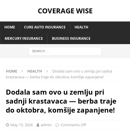
COVERAGE WISE
HOME
CURE AUTO INSURANCE
HEALTH
MERCURY INSURANCE
BUSINESS INSURANCE
HOME
HEALTH
Dodala sam ovo u zemlju pri sadnji
krastavaca — berba traje do oktobra, komšije zapanjene!
Dodala sam ovo u zemlju pri
sadnji krastavaca — berba traje
do oktobra, komšije zapanjene!
May 15, 2026
admin
Comments Off