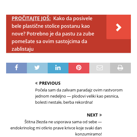
PROČITAJTE JOŠ:
Kako da posivele
bele plastične stolice postanu kao
nove? Potrebno je da pastu za zube
pomešate sa ovim sastojcima da
zablistaju
PREVIOUS
Počela sam da zalivam paradajz ovim rastvorom
jednom nedeljno — plodovi veliki kao pesnica,
bolesti nestale, berba rekordna!
NEXT
Štitna žlezda ne usporava sama od sebe —
endokrinolog mi otkrio prave krivce koje svaki dan
konzumiramo!