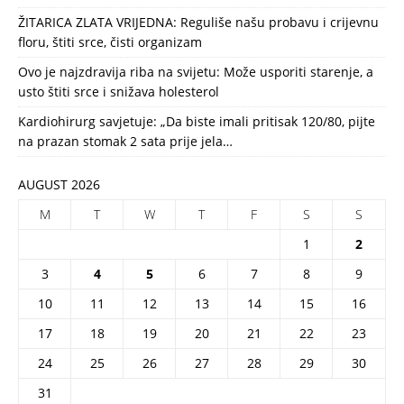
ŽITARICA ZLATA VRIJEDNA: Reguliše našu probavu i crijevnu
floru, štiti srce, čisti organizam
Ovo je najzdravija riba na svijetu: Može usporiti starenje, a
usto štiti srce i snižava holesterol
Kardiohirurg savjetuje: „Da biste imali pritisak 120/80, pijte
na prazan stomak 2 sata prije jela…
AUGUST 2026
M
T
W
T
F
S
S
1
2
3
4
5
6
7
8
9
10
11
12
13
14
15
16
17
18
19
20
21
22
23
24
25
26
27
28
29
30
31