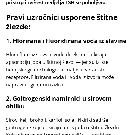
pristup i za šest nedjelja TSH se poboljšao.
Pravi uzročnici usporene štitne
žlezde:
1. Hlorirana i fluoridirana voda iz slavine
Hlor i fluor iz slavske vode direktno blokiraju
apsorpciju joda u štitnoj žlezdi — jer su iz iste
hemijske grupe halogena i natječu se za iste
receptore. Filtrirana voda ili voda iz izvora može
napraviti ogromnu razliku.
2. Goitrogenski namirnici u sirovom
obliku
Sirovi kelj, brokoli, karfiol, soja i kikiriki sadrže
goitrogene koji blokiraju unos joda u štitnu žlezdu.