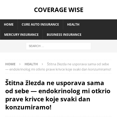
COVERAGE WISE
HOME
CURE AUTO INSURANCE
HEALTH
MERCURY INSURANCE
BUSINESS INSURANCE
HOME
HEALTH
Štitna žlezda ne usporava sama od sebe
— endokrinolog mi otkrio prave krivce koje svaki dan konzumiramo!
Štitna žlezda ne usporava sama
od sebe — endokrinolog mi otkrio
prave krivce koje svaki dan
konzumiramo!