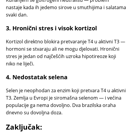
Kuhanjem se goitrogeni neutrališu — problem
nastaje kada ih jedemo sirove u smuthijima i salatama
svaki dan.
3. Hronični stres i visok kortizol
Kortizol direktno blokira pretvaranje T4 u aktivni T3 —
hormoni se stvaraju ali ne mogu djelovati. Hronični
stres je jedan od najčešćih uzroka hipotireoze koji
niko ne liječi.
4. Nedostatak selena
Selen je neophodan za enzim koji pretvara T4 u aktivni
T3. Zemlja u Evropi je siromašna selenom — i većina
populacije ga nema dovoljno. Dva brazilska oraha
dnevno su dovoljna doza.
Zaključak: