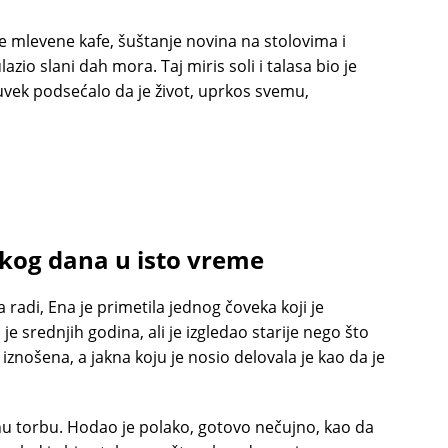
eže mlevene kafe, šuštanje novina na stolovima i
azio slani dah mora. Taj miris soli i talasa bio je
 uvek podsećalo da je život, uprkos svemu,
akog dana u isto vreme
 radi, Ena je primetila jednog čoveka koji je
 srednjih godina, ali je izgledao starije nego što
iznošena, a jakna koju je nosio delovala je kao da je
u torbu. Hodao je polako, gotovo nečujno, kao da