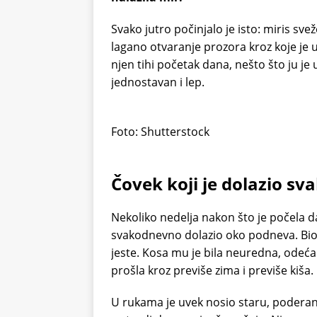
Svako jutro počinjalo je isto: miris sv
lagano otvaranje prozora kroz koje je ul
njen tihi početak dana, nešto što ju je
jednostavan i lep.
Foto: Shutterstock
Čovek koji je dolazio sv
Nekoliko nedelja nakon što je počela da
svakodnevno dolazio oko podneva. Bio je
jeste. Kosa mu je bila neuredna, odeća 
prošla kroz previše zima i previše kiša.
U rukama je uvek nosio staru, poderan