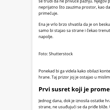
se trudi da ne privuče pažnju. Njegov 
neprijatno što zauzima prostor, kao da 
primećuje.
Ena je vrlo brzo shvatila da je on beskuć
samo bi stajao sa strane i čekao trenut
napolje.
Foto: Shutterstock
Ponekad bi ga videla kako obilazi konte
hrane. Taj prizor joj je ostajao u misli
Prvi susret koji je prom
Jednog dana, dok je iznosila ostatke hra
strane, ne usuđujući se da priđe bliže.