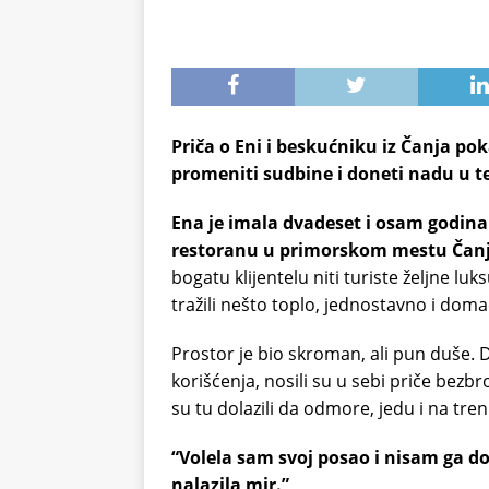
Priča o Eni i beskućniku iz Čanja p
promeniti sudbine i doneti nadu u
Ena je imala dvadeset i osam godina
restoranu u primorskom mestu Čanj
bogatu klijentelu niti turiste željne luk
tražili nešto toplo, jednostavno i doma
Prostor je bio skroman, ali pun duše. D
korišćenja, nosili su u sebi priče bezbr
su tu dolazili da odmore, jedu i na tre
“Volela sam svoj posao i nisam ga d
nalazila mir.”