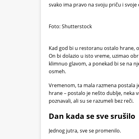
svako ima pravo na svoju priču i svoje 
Foto: Shutterstock
Kad god bi u restoranu ostalo hrane, on
On bi dolazio u isto vreme, uzimao ob
klimnuo glavom, a ponekad bi se na nje
osmeh.
Vremenom, ta mala razmena postala je 
hrane – postalo je nešto dublje, neka v
poznavali, ali su se razumeli bez reči.
Dan kada se sve srušilo
Jednog jutra, sve se promenilo.