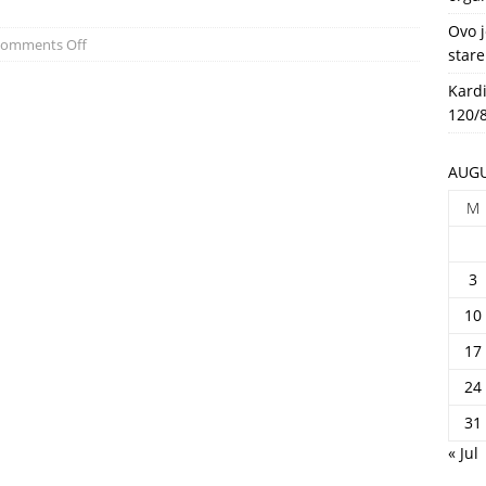
HEALTH
Ovo j
omments Off
stare
Kardi
120/8
AUGU
M
3
10
17
24
31
« Jul