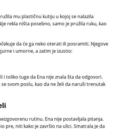
užila mu plastičnu kutiju u kojoj se nalazila
Nije rekla ništa posebno, samo je pružila ruku, kao
čekuje da će ga neko oterati ili posramiti. Njegove
gurne i umorne, a zatim je izustio:
li i toliko tuge da Ena nije znala šta da odgovori.
a se svom poslu, kao da ne želi da naruši trenutak
li
 neizgovorenu rutinu. Ena nije postavljala pitanja.
io pre, niti kako je završio na ulici. Smatrala je da