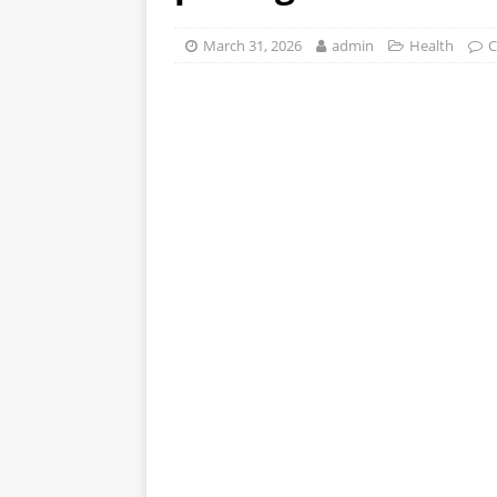
stomak 2 sata prije jela…
March 31, 2026
admin
Health
C