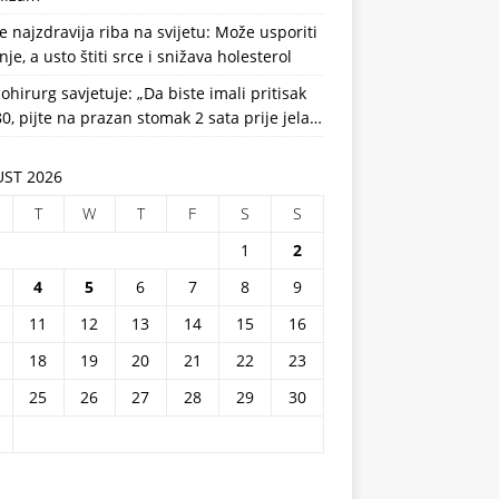
e najzdravija riba na svijetu: Može usporiti
nje, a usto štiti srce i snižava holesterol
ohirurg savjetuje: „Da biste imali pritisak
0, pijte na prazan stomak 2 sata prije jela…
ST 2026
T
W
T
F
S
S
1
2
4
5
6
7
8
9
11
12
13
14
15
16
18
19
20
21
22
23
25
26
27
28
29
30