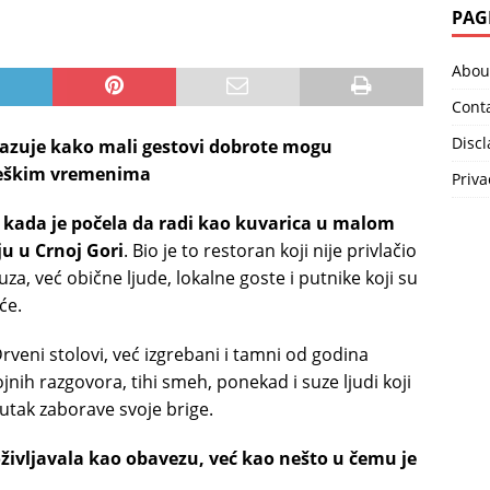
PAG
Abou
Cont
Disc
okazuje kako mali gestovi dobrote mogu
 teškim vremenima
Priva
 kada je počela da radi kao kuvarica u malom
u u Crnoj Gori
. Bio je to restoran koji nije privlačio
suza, već obične ljude, lokalne goste i putnike koji su
će.
rveni stolovi, već izgrebani i tamni od godina
ojnih razgovora, tihi smeh, ponekad i suze ljudi koji
nutak zaborave svoje brige.
oživljavala kao obavezu, već kao nešto u čemu je