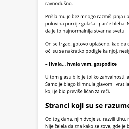
ravnodušno.
Prišla mu je bez mnogo razmišljanja i pr
polovina porcije gulaša i parče hleba. 
da je to najnormalnija stvar na svetu.
On se trgao, gotovo uplašeno, kao da o
oči su se nakratko podigle ka njoj, nesi
– Hvala… hvala vam, gospođice
U tom glasu bilo je toliko zahvalnosti, a
Samo je blago klimnula glavom i vratil
koji je bio previše ličan za reči.
Stranci koji su se razume
Od tog dana, njih dvoje su razvili tihu,
Nije želela da zna kako se zove, gde je b