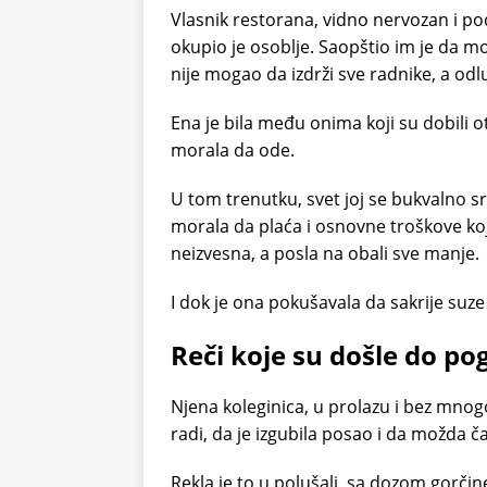
Vlasnik restorana, vidno nervozan i po
okupio je osoblje. Saopštio im je da m
nije mogao da izdrži sve radnike, a odlu
Ena je bila među onima koji su dobili otk
morala da ode.
U tom trenutku, svet joj se bukvalno sru
morala da plaća i osnovne troškove koje
neizvesna, a posla na obali sve manje.
I dok je ona pokušavala da sakrije suze 
Reči koje su došle do po
Njena koleginica, u prolazu i bez mnogo
radi, da je izgubila posao i da možda č
Rekla je to u polušali, sa dozom gorčin