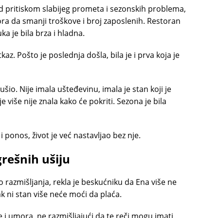
d pritiskom slabijeg prometa i sezonskih problema,
ora da smanji troškove i broj zaposlenih. Restoran
ka je bila brza i hladna.
az. Pošto je poslednja došla, bila je i prva koja je
šio. Nije imala ušteđevinu, imala je stan koji je
 više nije znala kako će pokriti. Sezona je bila
i ponos, život je već nastavljao bez nje.
grešnih ušiju
 razmišljanja, rekla je beskućniku da Ena više ne
ak ni stan više neće moći da plaća.
e i umora, ne razmišljajući da te reči mogu imati