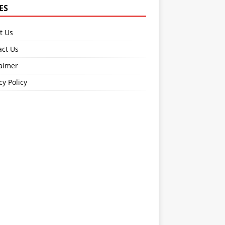
ES
t Us
act Us
laimer
cy Policy