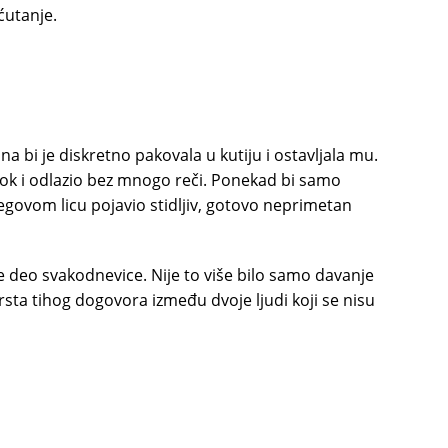
ćutanje.
a bi je diskretno pakovala u kutiju i ostavljala mu.
rok i odlazio bez mnogo reči. Ponekad bi samo
govom licu pojavio stidljiv, gotovo neprimetan
deo svakodnevice. Nije to više bilo samo davanje
rsta tihog dogovora između dvoje ljudi koji se nisu