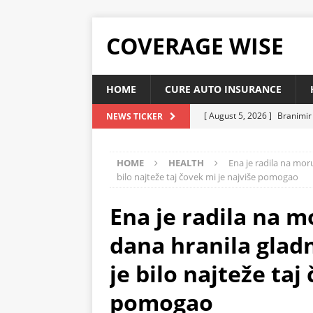
COVERAGE WISE
HOME
CURE AUTO INSURANCE
[ August 5, 2026 ]
Branimir 
NEWS TICKER
zdravo tijelo?
HEALTH
HOME
HEALTH
Ena je radila na mor
[ August 5, 2026 ]
ZA OVU R
bilo najteže taj čovek mi je najviše pomogao
vaše srce, sniziti holesterol
Ena je radila na m
[ August 5, 2026 ]
ŽITARICA 
čisti organizam
HEALTH
dana hranila glad
[ August 5, 2026 ]
Ovo je na
je bilo najteže taj
snižava holesterol
HEAL
pomogao
[ August 5, 2026 ]
Kardiohir