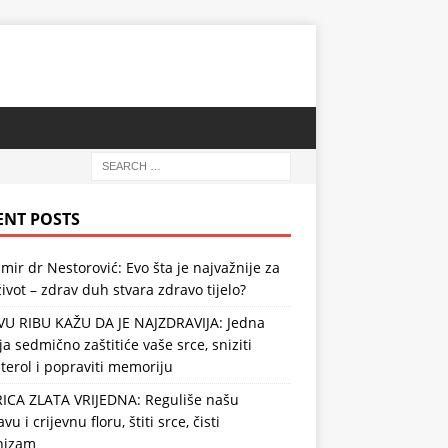
ENT POSTS
mir dr Nestorović: Evo šta je najvažnije za
ivot – zdrav duh stvara zdravo tijelo?
VU RIBU KAŽU DA JE NAJZDRAVIJA: Jedna
ja sedmično zaštitiće vaše srce, sniziti
terol i popraviti memoriju
RICA ZLATA VRIJEDNA: Reguliše našu
vu i crijevnu floru, štiti srce, čisti
nizam