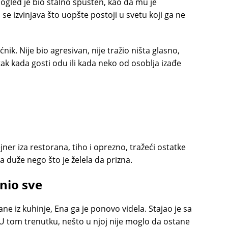
pogled je bio stalno spušten, kao da mu je
se izvinjava što uopšte postoji u svetu koji ga ne
nik. Nije bio agresivan, nije tražio ništa glasno,
ak kada gosti odu ili kada neko od osoblja izađe
jner iza restorana, tiho i oprezno, tražeći ostatke
ma duže nego što je želela da prizna.
enio sve
ne iz kuhinje, Ena ga je ponovo videla. Stajao je sa
 U tom trenutku, nešto u njoj nije moglo da ostane