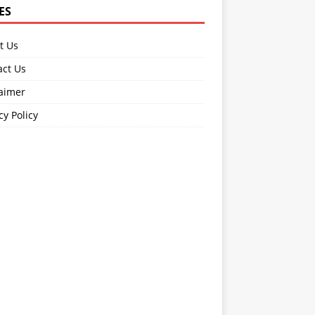
ES
t Us
act Us
laimer
cy Policy