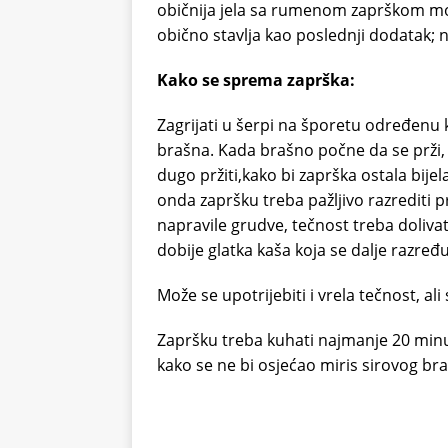
običnija jela sa rumenom zaprškom može 
obično stavlja kao poslednji dodatak; n
Kako se sprema zaprška:
Zagrijati u šerpi na šporetu određenu
brašna. Kada brašno počne da se prži, 
dugo pržiti,kako bi zaprška ostala bije
onda zapršku treba pažljivo razrediti
napravile grudve, tečnost treba doliva
dobije glatka kaša koja se dalje razređu
Može se upotrijebiti i vrela tečnost, al
Zapršku treba kuhati najmanje 20 minut
kako se ne bi osjećao miris sirovog br