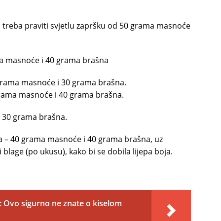
ti treba praviti svjetlu zapršku od 50 grama masnoće
ma masnoće i 40 grama brašna
0 grama masnoće i 30 grama brašna.
0 grama masnoće i 40 grama brašna.
 30 grama brašna.
rća – 40 grama masnoće i 40 grama brašna, uz
 blage (po ukusu), kako bi se dobila lijepa boja.
k: Ovo sigurno ne znate o kiselom