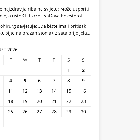
e najzdravija riba na svijetu: Može usporiti
nje, a usto štiti srce i snižava holesterol
ohirurg savjetuje: „Da biste imali pritisak
0, pijte na prazan stomak 2 sata prije jela…
ST 2026
T
W
T
F
S
S
1
2
4
5
6
7
8
9
11
12
13
14
15
16
18
19
20
21
22
23
25
26
27
28
29
30