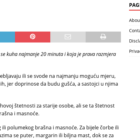
PAG
Abou
Cont
Disc
Priva
se kuha najmanje 20 minuta i koja je prava razmjera
ebljavaju ili se svode na najmanju moguću mjeru,
jih, jer doprinose da budu gušća, a sastojci u njima
hovoj štetnosti za starije osobe, ali se ta štetnost
rašna i masnoće.
 ili polumekog brašna i masnoće. Za bijele čorbe ili
uzima se puter, margarin ili biljna mast, dok se za