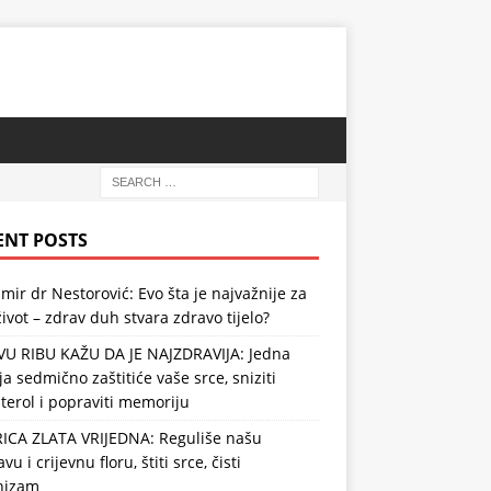
ENT POSTS
mir dr Nestorović: Evo šta je najvažnije za
ivot – zdrav duh stvara zdravo tijelo?
VU RIBU KAŽU DA JE NAJZDRAVIJA: Jedna
ja sedmično zaštitiće vaše srce, sniziti
terol i popraviti memoriju
RICA ZLATA VRIJEDNA: Reguliše našu
vu i crijevnu floru, štiti srce, čisti
nizam