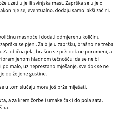
uzeti ulje ili svinjska mast. Zaprška se u jelo
akon nje se, eventualno, dodaju samo lakši začini.
 količinu masnoće i dodati odmjerenu količinu
zaprška se pjeni. Za bijelu zapršku, brašno ne treba
la. Za obična jela, brašno se prži dok ne porumeni, a
 pripremljenom hladnom tečnošću; da se ne bi
ti po malo, uz neprestano mješanje, sve dok se ne
je do željene gustine.
i se u tom slučaju mora još brže miješati.
a, a za krem čorbe i umake čak i do pola sata,
ašna.