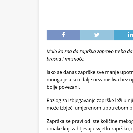
Malo ko zna da zaprška zapravo treba da 
brašna i masnoće.
Iako se danas zaprške sve manje upotr
mnoga jela su i dalje nezamisliva bez n
bolje povezani.
Razlog za izbjegavanje zaprške leži u nji
može izbjeći umjerenom upotrebom b
Zaprška se pravi od iste količine mekog
umake koji zahtjevaju svjetlu zapršku, 