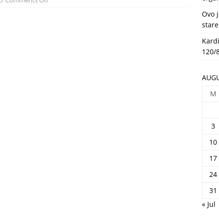
Comments Off
HEALTH
Ovo j
stare
Kardi
120/8
AUGU
M
3
10
17
24
31
« Jul