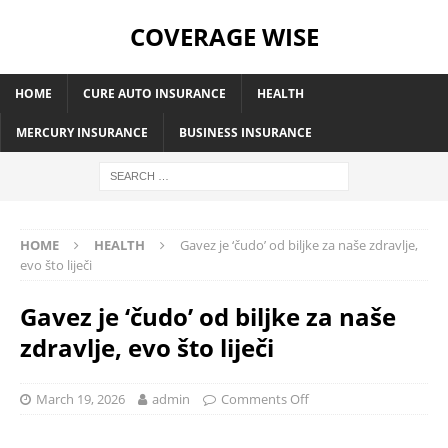
COVERAGE WISE
HOME
CURE AUTO INSURANCE
HEALTH
MERCURY INSURANCE
BUSINESS INSURANCE
HOME
HEALTH
Gavez je ‘čudo’ od biljke za naše zdravlje,
evo što liječi
Gavez je ‘čudo’ od biljke za naše
zdravlje, evo što liječi
March 19, 2026
admin
Comments Off