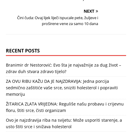
NEXT
Čini čuda: Ovaj lijek liječi ispucale pete, žuljeve i
proširene vene za samo 10 dana
RECENT POSTS
Branimir dr Nestorović: Evo šta je najvažnije za dug život –
zdrav duh stvara zdravo tijelo?
ZA OVU RIBU KAŽU DA JE NAJZDRAVIJA: Jedna porcija
sedmično zaštitiće vaše srce, sniziti holesterol i popraviti
memoriju
ŽITARICA ZLATA VRIJEDNA: Reguliše našu probavu i crijevnu
floru, štiti srce, čisti organizam
Ovo je najzdravija riba na svijetu: Može usporiti starenje, a
usto štiti srce i snižava holesterol