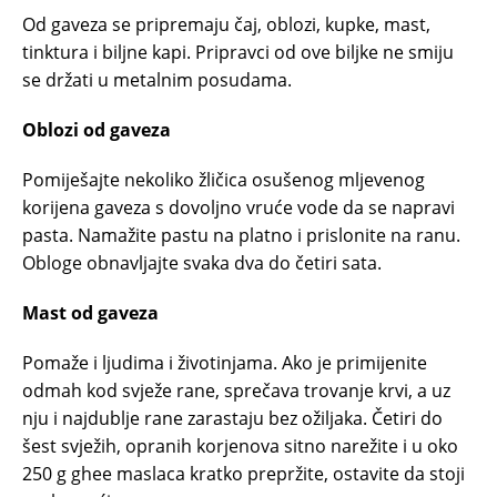
Od gaveza se pripremaju čaj, oblozi, kupke, mast,
tinktura i biljne kapi. Pripravci od ove biljke ne smiju
se držati u metalnim posudama.
Oblozi od gaveza
Pomiješajte nekoliko žličica osušenog mljevenog
korijena gaveza s dovoljno vruće vode da se napravi
pasta. Namažite pastu na platno i prislonite na ranu.
Obloge obnavljajte svaka dva do četiri sata.
Mast od gaveza
Pomaže i ljudima i životinjama. Ako je primijenite
odmah kod svježe rane, sprečava trovanje krvi, a uz
nju i najdublje rane zarastaju bez ožiljaka. Četiri do
šest svježih, opranih korjenova sitno narežite i u oko
250 g ghee maslaca kratko prepržite, ostavite da stoji