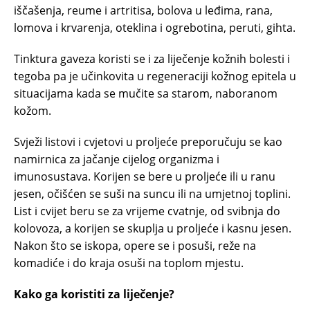
iščašenja, reume i artritisa, bolova u leđima, rana,
lomova i krvarenja, oteklina i ogrebotina, peruti, gihta.
Tinktura gaveza koristi se i za liječenje kožnih bolesti i
tegoba pa je učinkovita u regeneraciji kožnog epitela u
situacijama kada se mučite sa starom, naboranom
kožom.
Svježi listovi i cvjetovi u proljeće preporučuju se kao
namirnica za jačanje cijelog organizma i
imunosustava. Korijen se bere u proljeće ili u ranu
jesen, očišćen se suši na suncu ili na umjetnoj toplini.
List i cvijet beru se za vrijeme cvatnje, od svibnja do
kolovoza, a korijen se skuplja u proljeće i kasnu jesen.
Nakon što se iskopa, opere se i posuši, reže na
komadiće i do kraja osuši na toplom mjestu.
Kako ga koristiti za liječenje?