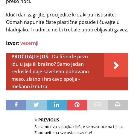
preko noći.
Idući dan zagrijte, procijedite kroz krpu i istisnite.
Odmah napunite čiste plastične posude i čuvajte u
hladnjaku. Trudnice ne bi trebale upotrebljavati gavez.
Izvor:
vecernji
PROČITAJTE JOŠ:
Da li šnicle prvo
idu u jaja ili brašno? Samo jedan
redosled daje savršeno pohovano
meso, zlatno i hrskavo spolja -
mekano iznutra
PREVIOUS
Sa samo dva sastojka riješite se masnoće na tijelu:
Zaboravite na sve ostale savjete!