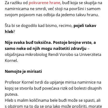
Za razliku od
pokvarene hrane
, buđ koja se skuplja na
namirnicama ne smrdi, već stoji na površini i samom
svojom pojavom nas odbija da jedemo takvu hranu.
Šta bi se dogodilo kad bismo, recimo,
pojeli takav
hleb
?
Nije svaka buđ toksična. Postoje brojne vrste, a
samo neke od njih mogu naštetiti zdravlju
–
objašnjava mikrobiolog Rendi Vorobo sa Univerziteta
Kornel.
Nemojte je mirisati
Profesor Kornel tvrdi da upijanje mirisa namirnice na
kojoj se stvorila buđ povećava rizik od bolesti disajnih
puteva.
Hleb s malim količinama bele buđi može se spasti, ali
s obzirom na to da se ona lako može proširiti, morate