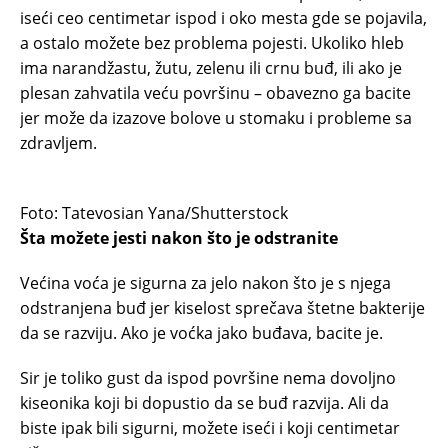
iseći ceo centimetar ispod i oko mesta gde se pojavila,
a ostalo možete bez problema pojesti. Ukoliko hleb
ima narandžastu, žutu, zelenu ili crnu buđ, ili ako je
plesan zahvatila veću površinu – obavezno ga bacite
jer može da izazove bolove u stomaku i probleme sa
zdravljem.
Foto: Tatevosian Yana/Shutterstock
Šta možete jesti nakon što je odstranite
Većina voća je sigurna za jelo nakon što je s njega
odstranjena buđ jer kiselost sprečava štetne bakterije
da se razviju. Ako je voćka jako buđava, bacite je.
Sir je toliko gust da ispod površine nema dovoljno
kiseonika koji bi dopustio da se buđ razvija. Ali da
biste ipak bili sigurni, možete iseći i koji centimetar