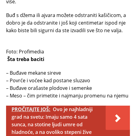
više.
Buđ s džema ili ajvara možete odstraniti kašičicom, a
dobro je da odstranite i još koji centimetar ispod nje
kako biste bili sigurni da ste izvadili sve što ne valja.
Foto: Profimedia
Šta treba baciti
– Buđave mekane sireve
– Povrće i voćee kad postane sluzavo
– Buđave orašaste plodove i semenke
– Meso – čim primetite i najmanju promenu na njemu
PROČITAJTE JOŠ:
Ovo je najhladniji
grad na svetu: Imaju samo 4 sata
sunca, na stotine ljudi umre od
hladnoće, a na ovoliko stepeni žive