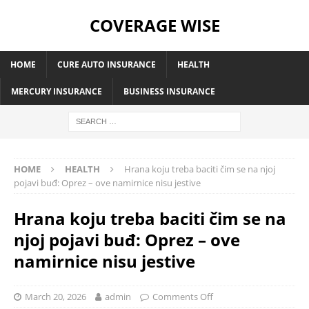
COVERAGE WISE
HOME
CURE AUTO INSURANCE
HEALTH
MERCURY INSURANCE
BUSINESS INSURANCE
HOME
HEALTH
Hrana koju treba baciti čim se na njoj
pojavi buđ: Oprez – ove namirnice nisu jestive
Hrana koju treba baciti čim se na
njoj pojavi buđ: Oprez – ove
namirnice nisu jestive
March 20, 2026
admin
Comments Off