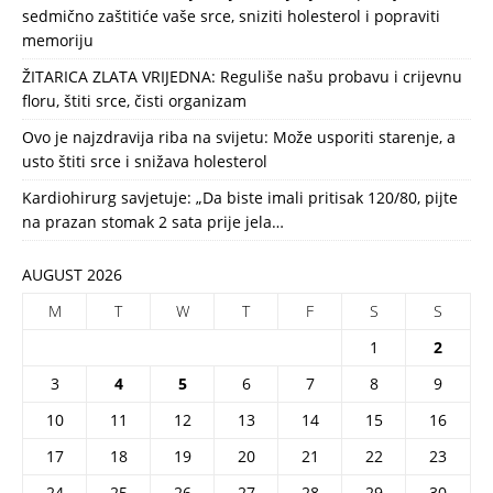
sedmično zaštitiće vaše srce, sniziti holesterol i popraviti
memoriju
ŽITARICA ZLATA VRIJEDNA: Reguliše našu probavu i crijevnu
floru, štiti srce, čisti organizam
Ovo je najzdravija riba na svijetu: Može usporiti starenje, a
usto štiti srce i snižava holesterol
Kardiohirurg savjetuje: „Da biste imali pritisak 120/80, pijte
na prazan stomak 2 sata prije jela…
AUGUST 2026
M
T
W
T
F
S
S
1
2
3
4
5
6
7
8
9
10
11
12
13
14
15
16
17
18
19
20
21
22
23
24
25
26
27
28
29
30