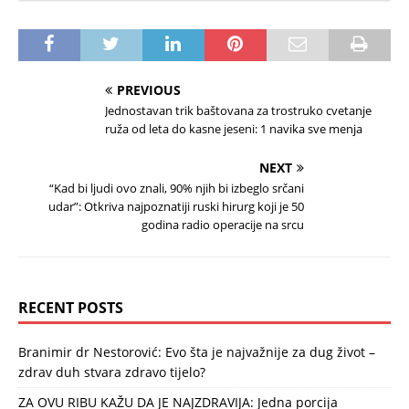
PREVIOUS
Jednostavan trik baštovana za trostruko cvetanje
ruža od leta do kasne jeseni: 1 navika sve menja
NEXT
“Kad bi ljudi ovo znali, 90% njih bi izbeglo srčani
udar”: Otkriva najpoznatiji ruski hirurg koji je 50
godina radio operacije na srcu
RECENT POSTS
Branimir dr Nestorović: Evo šta je najvažnije za dug život –
zdrav duh stvara zdravo tijelo?
ZA OVU RIBU KAŽU DA JE NAJZDRAVIJA: Jedna porcija