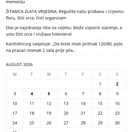
memoriju
ŽITARICA ZLATA VRIJEDNA: Reguliše našu probavu i crijevnu
floru, štiti srce, čisti organizam
Ovo je najzdravija riba na svijetu: Može usporiti starenje, a
usto štiti srce i snižava holesterol
Kardiohirurg savjetuje: „Da biste imali pritisak 120/80, pijte
na prazan stomak 2 sata prije jela…
AUGUST 2026
M
T
W
T
F
S
S
1
2
3
4
5
6
7
8
9
10
11
12
13
14
15
16
17
18
19
20
21
22
23
24
25
26
27
28
29
30