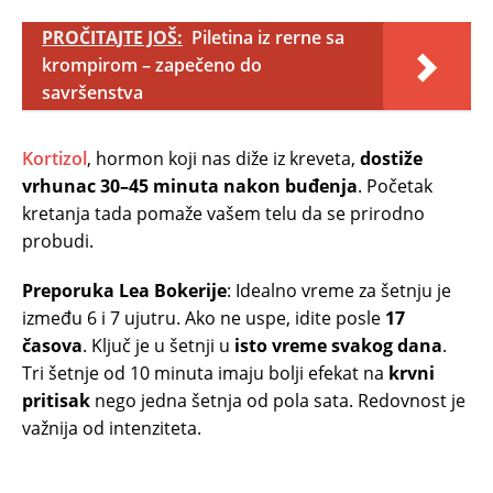
PROČITAJTE JOŠ:
Piletina iz rerne sa
krompirom – zapečeno do
savršenstva
Kortizol
, hormon koji nas diže iz kreveta,
dostiže
vrhunac 30–45 minuta nakon buđenja
. Početak
kretanja tada pomaže vašem telu da se prirodno
probudi.
Preporuka Lea Bokerije
: Idealno vreme za šetnju je
između 6 i 7 ujutru. Ako ne uspe, idite posle
17
časova
. Ključ je u šetnji u
isto vreme svakog dana
.
Tri šetnje od 10 minuta imaju bolji efekat na
krvni
pritisak
nego jedna šetnja od pola sata. Redovnost je
važnija od intenziteta.