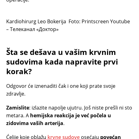
Kardiohirurg Leo Bokerija
Foto: Printscreen Youtube
– Телеканал «Доктор»
Šta se dešava u vašim krvnim
sudovima kada napravite prvi
korak?
Odgovor će iznenaditi čak i one koji prate svoje
zdravlje.
Zamislite
: izlazite napolje ujutru. Još niste prešli ni sto
metara. A
hemijska reakcija je već počela u
zidovima vaših arterija
.
Ćelije koje oblažu
krvne sudove
osećaju
povećan