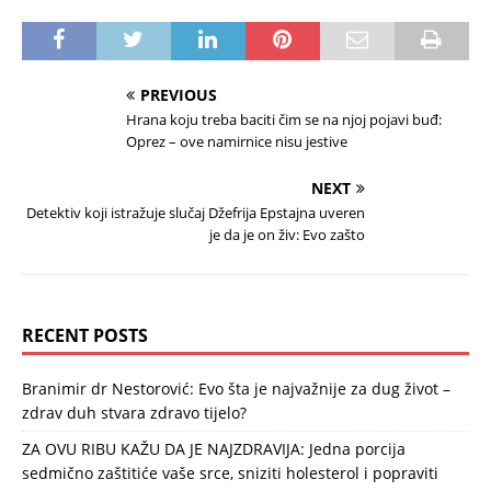
PREVIOUS
Hrana koju treba baciti čim se na njoj pojavi buđ:
Oprez – ove namirnice nisu jestive
NEXT
Detektiv koji istražuje slučaj Džefrija Epstajna uveren
je da je on živ: Evo zašto
RECENT POSTS
Branimir dr Nestorović: Evo šta je najvažnije za dug život –
zdrav duh stvara zdravo tijelo?
ZA OVU RIBU KAŽU DA JE NAJZDRAVIJA: Jedna porcija
sedmično zaštitiće vaše srce, sniziti holesterol i popraviti