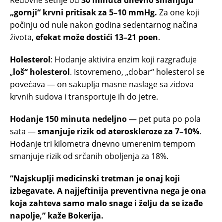
Redovne šetnje od
30 minuta dnevno smanjuju
„gornji“ krvni pritisak za 5–10 mmHg.
Za one koji
počinju od nule nakon godina sedentarnog načina
života,
efekat može dostići 13–21 poen
.
Holesterol
: Hodanje aktivira enzim koji razgrađuje
„
loš“ holesterol
. Istovremeno, „dobar“ holesterol se
povećava — on sakuplja masne naslage sa zidova
krvnih sudova i transportuje ih do jetre.
Hodanje 150 minuta nedeljno
— pet puta po pola
sata —
smanjuje rizik od ateroskleroze za 7–10%
.
Hodanje tri kilometra dnevno umerenim tempom
smanjuje rizik od srčanih oboljenja za 18%.
“Najskuplji medicinski tretman je onaj koji
izbegavate. A najjeftinija preventivna nega je ona
koja zahteva samo malo snage i želju da se izađe
napolje,” kaže Bokerija.