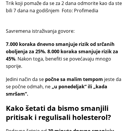
Trik koji pomaže da se za 2 dana odmorite kao da ste
bili 7 dana na godišnjem
Foto: Profimedia
Savremena istraživanja govore:
7.000 koraka dnevno smanjuje rizik od srčanih
oboljenja za 25%. 8.000 koraka smanjuje rizik za
45%
. Nakon toga, benefiti se povećavaju mnogo
sporije.
Jedini način da se
počne sa malim tempom
jeste da
se počne odmah, ne
„u ponedeljak“ ili „kada
smršam“.
Kako šetati da bismo smanjili
pritisak i regulisali holesterol?