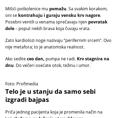
Mišići potkolenice mu
pomažu
. Sa svakim korakom,
oni se
kontrahuju i guraju vensku krv nagore
.
Posebni ventili u venama sprečavaju njen
povratak
dole
– poput nekih brava koja čuvaju vrata.
Zato kardiolozi noge nazivaju “perifernim srcem”. Ovo
nije metafora; to je anatomska realnost.
Ako sedite
ceo dan,
pumpa ne radi.
Krv stagnira na
dnu
. Do večeri osećate otok, težinu i umor.
Foto: Profimedia
Telo je u stanju da samo sebi
izgradi bajpas
Priča jednog pacijenta koja je promenila način na