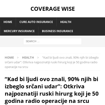
COVERAGE WISE
HOME
CURE AUTO INSURANCE
HEALTH
MERCURY INSURANCE
BUSINESS INSURANCE
HOME
HEALTH
“Kad bi ljudi ovo znali, 90% njih bi izbeglo
srčani udar”: Otkriva najpoznatiji ruski hirurg koji je 50 godina radio
operacije na srcu
“Kad bi ljudi ovo znali, 90% njih bi
izbeglo srčani udar”: Otkriva
najpoznatiji ruski hirurg koji je 50
godina radio operacije na srcu