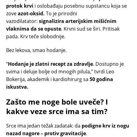
protok krvi
i oslobađaju posebnu supstancu koja se
zove
azot-oksid.
To je prirodni
vazodilatator:
signalizira arterijskim mišićnim
vlaknima da se opuste
. Krvni sud se širi. Pritisak
pada. Krv teče slobodnije.
Bez lekova, smao hodanje.
“
Hodanje je zlatni recept za zdravlje
. Dostupno je
svima i deluje bolje od mnogih pilula,” tvrdi Leo
Bokerija, akademik i kardiohirurg sa
50 godina
iskustva.
Zašto me noge bole uveče? I
kakve veze srce ima sa tim?
Srce ima jedan težak zadatak: da
podigne krv iz nogu
nazad nagore – protiv gravitacije
.