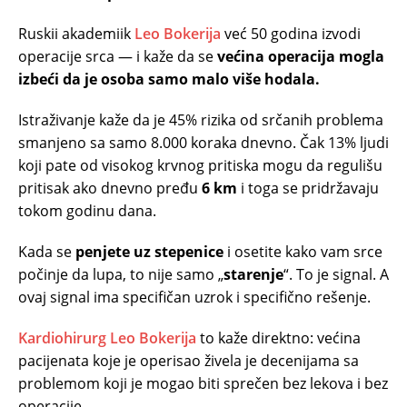
Ruskii akademiik
Leo Bokerija
već 50 godina izvodi
operacije srca — i kaže da se
većina operacija mogla
izbeći da je osoba samo malo više hodala.
Istraživanje kaže da je 45% rizika od srčanih problema
smanjeno sa samo 8.000 koraka dnevno. Čak 13% ljudi
koji pate od visokog krvnog pritiska mogu da regulišu
pritisak ako dnevno pređu
6 km
i toga se pridržavaju
tokom godinu dana.
Kada se
penjete uz stepenice
i osetite kako vam srce
počinje da lupa, to nije samo „
starenje
“. To je signal. A
ovaj signal ima specifičan uzrok i specifično rešenje.
Kardiohirurg Leo Bokerija
to kaže direktno: većina
pacijenata koje je operisao živela je decenijama sa
problemom koji je mogao biti sprečen bez lekova i bez
operacije.