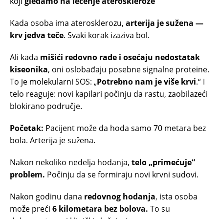
koji
gledamo na lečenje ateroskleroze
Kada osoba ima aterosklerozu,
arterija je sužena —
krv jedva teče
. Svaki korak izaziva bol.
Ali kada
mišići redovno rade i osećaju nedostatak
kiseonika
, oni oslobađaju posebne signalne proteine.
To je molekularni SOS: „
Potrebno nam je više krvi
.“ I
telo reaguje: novi kapilari počinju da rastu, zaobilazeći
blokirano područje.
Početak:
Pacijent može da hoda samo 70 metara bez
bola. Arterija je sužena.
Nakon nekoliko nedelja hodanja,
telo „primećuje“
problem.
Počinju da se formiraju novi krvni sudovi.
Nakon godinu dana
redovnog hodanja
, ista osoba
može preći
6 kilometara bez bolova.
To su