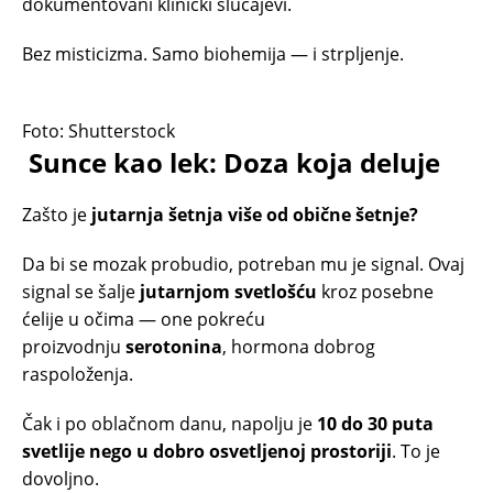
dokumentovani klinički slučajevi.
Bez misticizma. Samo biohemija — i strpljenje.
Foto: Shutterstock
Sunce kao lek: Doza koja deluje
Zašto je
jutarnja šetnja više od obične šetnje?
Da bi se mozak probudio, potreban mu je signal. Ovaj
signal se šalje
jutarnjom svetlošću
kroz posebne
ćelije u očima — one pokreću
proizvodnju
serotonina
, hormona dobrog
raspoloženja.
Čak i po oblačnom danu, napolju je
10 do 30 puta
svetlije nego u dobro osvetljenoj prostoriji
. To je
dovoljno.