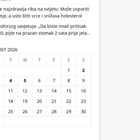
e najzdravija riba na svijetu: Može usporiti
nje, a usto štiti srce i snižava holesterol
ohirurg savjetuje: „Da biste imali pritisak
0, pijte na prazan stomak 2 sata prije jela…
ST 2026
T
W
T
F
S
S
1
2
4
5
6
7
8
9
11
12
13
14
15
16
18
19
20
21
22
23
25
26
27
28
29
30