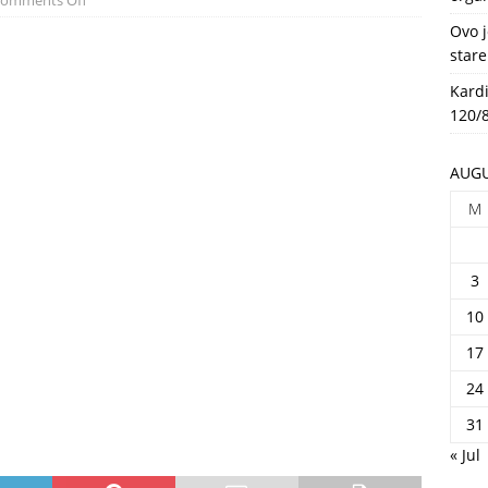
omments Off
HEALTH
Ovo j
stare
Kardi
120/8
AUGU
M
3
10
17
24
31
« Jul