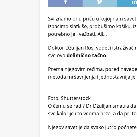
Svi znamo onu priču u kojoj nam save
izbacimo slatkiše, probušimo kašiku, i
potrebno je i vežbati. Ali…
Doktor Džulijan Ros, vodeći istraživač
sve ovo
delimično tačno
.
Prema njegovim rečima, pored navedeni
metoda mršavnjenja i jednostavnija je i 
Foto: Shutterstock
O čemu se radi? Dr Džulijan smatra d
sve kalorije i to veoma brzo, a da pri t
Njegov savet je da svako jutro počnete