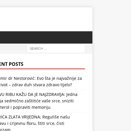
ENT POSTS
mir dr Nestorović: Evo šta je najvažnije za
ivot – zdrav duh stvara zdravo tijelo?
VU RIBU KAŽU DA JE NAJZDRAVIJA: Jedna
ja sedmično zaštitiće vaše srce, sniziti
terol i popraviti memoriju
RICA ZLATA VRIJEDNA: Reguliše našu
vu i crijevnu floru, štiti srce, čisti
nizam