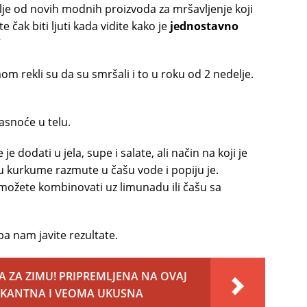
lje od novih modnih proizvoda za mršavljenje koji
e čak biti ljuti kada vidite kako je
jednostavno
”
mom rekli su da su smršali i to u roku od 2 nedelje.
asnoće u telu.
 dodati u jela, supe i salate, ali način na koji je
čicu kurkume razmute u čašu vode i popiju je.
možete kombinovati uz limunadu ili čašu sa
a nam javite rezultate.
 ZA ZIMU! PRIPREMLJENA NA OVAJ
PIKANTNA I VEOMA UKUSNA