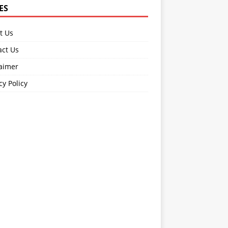
ES
t Us
act Us
laimer
cy Policy