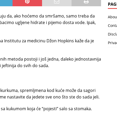
PAG
tuju da, ako hoćemo da smršamo, samo treba da
Abou
zbacimo ugljene hidrate i pijemo dosta vode. Ipak,
Cont
Disc
 na Institutu za medicinu Džon Hopkins kaže da je
Priva
h metoda postoji i još jedna, daleko jednostavnija
jeftinija do svih do sada.
a kurkuma, spremljmena kod kuće može da sagori
ome nastavite da jedete sve ono što ste do sada jeli.
 sa kukumom koja će “pojesti” salo sa stomaka.