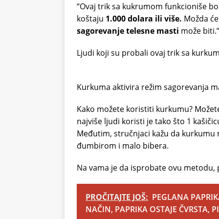
“Ovaj trik sa kukrumom funkcioniše bo
koštaju
1.000 dolara ili više.
Možda ćet
sagorevanje telesne masti
može biti.
Ljudi koji su probali ovaj trik sa kurku
Kurkuma aktivira režim sagorevanja m
Kako možete koristiti kurkumu? Možete je
najviše ljudi koristi je tako što 1 kaši
Međutim, stručnjaci kažu da kurkumu 
đumbirom i malo bibera.
Na vama je da isprobate ovu metodu, p
PROČITAJTE JOŠ:
PEGLANA PAPRIKA
NAČIN, PAPRIKA OSTAJE ČVRSTA, 