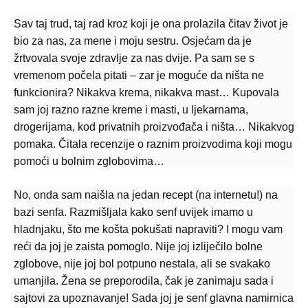
Sav taj trud, taj rad kroz koji je ona prolazila čitav život je
bio za nas, za mene i moju sestru. Osjećam da je
žrtvovala svoje zdravlje za nas dvije. Pa sam se s
vremenom počela pitati – zar je moguće da ništa ne
funkcionira? Nikakva krema, nikakva mast… Kupovala
sam joj razno razne kreme i masti, u ljekarnama,
drogerijama, kod privatnih proizvođača i ništa… Nikakvog
pomaka. Čitala recenzije o raznim proizvodima koji mogu
pomoći u bolnim zglobovima…
No, onda sam naišla na jedan recept (na internetu!) na
bazi senfa. Razmišljala kako senf uvijek imamo u
hladnjaku, što me košta pokušati napraviti? I mogu vam
reći da joj je zaista pomoglo. Nije joj izliječilo bolne
zglobove, nije joj bol potpuno nestala, ali se svakako
umanjila. Žena se preporodila, čak je zanimaju sada i
sajtovi za upoznavanje! Sada joj je senf glavna namirnica