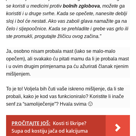
se koristi u medicini protiv
bolnih zglobova
, možete ga
koristiti i u druge svrhe. Kada se opečete, nanesite deblji
sloj i bol će nestati. Ako vas zaboli glava namažite ga na
čelo i sljepoočnice. Kada se prehladite i grebe vas grlo ili
ste promukli, progutajte žličicu ovog začina.”
Ja, osobno nisam probala mast (iako se malo-malo
opečem), ali svakako ću pitati mamu da li je probala mast
i u ovim drugim primjenama pa ću ažurirati članak njenim
mišljenjem.
To je to! Voljela bih čuti vaše iskreno mišljenje, da li ste
probali, kako je kod vas funkcioniralo? Koristite li inače
senf za “samoliječenje”? Hvala svima 🙂
PROČITAJTE JOŠ:
Kosti ti škripe?
Supa od kostiju jača od kalcijuma