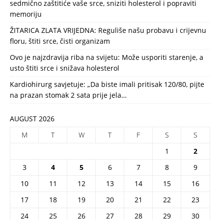
sedmično zaštitiće vaše srce, sniziti holesterol i popraviti
memoriju
ŽITARICA ZLATA VRIJEDNA: Reguliše našu probavu i crijevnu
floru, štiti srce, čisti organizam
Ovo je najzdravija riba na svijetu: Može usporiti starenje, a
usto štiti srce i snižava holesterol
Kardiohirurg savjetuje: „Da biste imali pritisak 120/80, pijte
na prazan stomak 2 sata prije jela…
AUGUST 2026
M
T
W
T
F
S
S
1
2
3
4
5
6
7
8
9
10
11
12
13
14
15
16
17
18
19
20
21
22
23
24
25
26
27
28
29
30