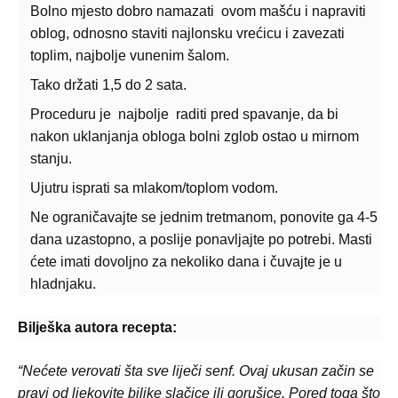
Bolno mjesto dobro namazati ovom mašću i napraviti
oblog, odnosno staviti najlonsku vrećicu i zavezati
toplim, najbolje vunenim šalom.
Tako držati 1,5 do 2 sata.
Proceduru je najbolje raditi pred spavanje, da bi
nakon uklanjanja obloga bolni zglob ostao u mirnom
stanju.
Ujutru isprati sa mlakom/toplom vodom.
Ne ograničavajte se jednim tretmanom, ponovite ga 4-5
dana uzastopno, a poslije ponavljajte po potrebi. Masti
ćete imati dovoljno za nekoliko dana i čuvajte je u
hladnjaku.
Bilješka autora recepta:
“Nećete verovati šta sve liječi senf. Ovaj ukusan začin se
pravi od ljekovite biljke slačice ili gorušice. Pored toga što