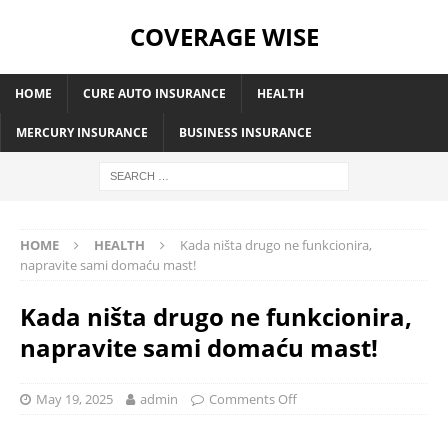
COVERAGE WISE
HOME
CURE AUTO INSURANCE
HEALTH
MERCURY INSURANCE
BUSINESS INSURANCE
HOME
HEALTH
Kada ništa drugo ne funkcionira,
napravite sami domaću mast!
Kada ništa drugo ne funkcionira,
napravite sami domaću mast!
May 19, 2025
admin
Comments Off