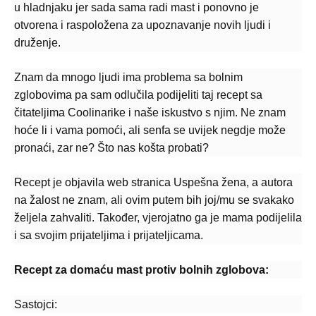
u hladnjaku jer sada sama radi mast i ponovno je
otvorena i raspoložena za upoznavanje novih ljudi i
druženje.
Znam da mnogo ljudi ima problema sa bolnim
zglobovima pa sam odlučila podijeliti taj recept sa
čitateljima Coolinarike i naše iskustvo s njim. Ne znam
hoće li i vama pomoći, ali senfa se uvijek negdje može
pronaći, zar ne? Što nas košta probati?
Recept je objavila web stranica Uspešna žena, a autora
na žalost ne znam, ali ovim putem bih joj/mu se svakako
željela zahvaliti. Također, vjerojatno ga je mama podijelila
i sa svojim prijateljima i prijateljicama.
Recept za domaću mast protiv bolnih zglobova:
Sastojci: