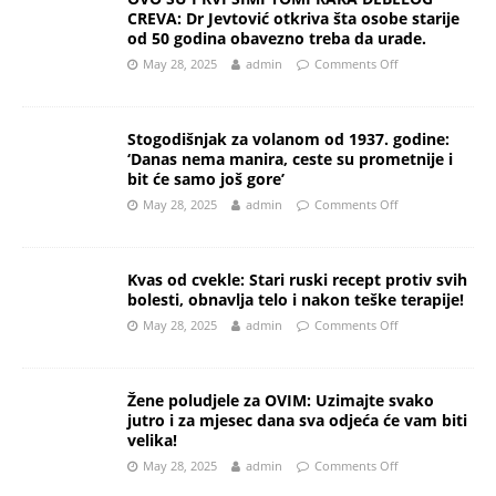
CREVA: Dr Jevtović otkriva šta osobe starije
od 50 godina obavezno treba da urade.
May 28, 2025
admin
Comments Off
Stogodišnjak za volanom od 1937. godine:
‘Danas nema manira, ceste su prometnije i
bit će samo još gore’
May 28, 2025
admin
Comments Off
Kvas od cvekle: Stari ruski recept protiv svih
bolesti, obnavlja telo i nakon teške terapije!
May 28, 2025
admin
Comments Off
Žene poludjele za OVIM: Uzimajte svako
jutro i za mjesec dana sva odjeća će vam biti
velika!
May 28, 2025
admin
Comments Off