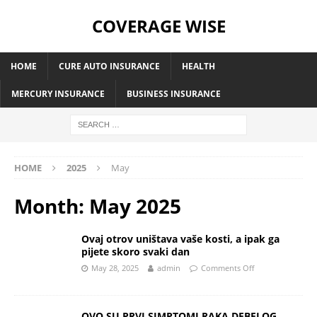
COVERAGE WISE
HOME
CURE AUTO INSURANCE
HEALTH
MERCURY INSURANCE
BUSINESS INSURANCE
HOME
2025
May
Month:
May 2025
Ovaj otrov uništava vaše kosti, a ipak ga
pijete skoro svaki dan
May 28, 2025
admin
Comments Off
OVO SU PRVI SIMPTOMI RAKA DEBELOG