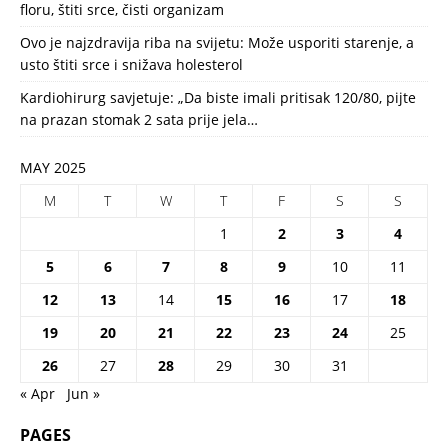
floru, štiti srce, čisti organizam
Ovo je najzdravija riba na svijetu: Može usporiti starenje, a
usto štiti srce i snižava holesterol
Kardiohirurg savjetuje: „Da biste imali pritisak 120/80, pijte
na prazan stomak 2 sata prije jela…
MAY 2025
M
T
W
T
F
S
S
1
2
3
4
5
6
7
8
9
10
11
12
13
14
15
16
17
18
19
20
21
22
23
24
25
26
27
28
29
30
31
« Apr
Jun »
PAGES