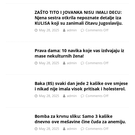
ZAŠTO TITO I JOVANKA NISU IMALI DECU:
Njena sestra otkrila nepoznate detalje iza
KULISA koji su zanimali čitavu Jugoslaviju.
May 28, 2025
admin
Comments Off
Prava dama: 10 navika koje vas izdvajaju iz
mase nekulturnih žena!
May 28, 2025
admin
Comments Off
Baka (85) svaki dan jede 2 kašike ove smjese
i nikad nije imala visok pritisak i holesterol.
May 28, 2025
admin
Comments Off
Bomba za krvnu sliku: Samo 3 kašike
dnevno ove mešavine čine čuda za anemiju.
May 28, 2025
admin
Comments Off