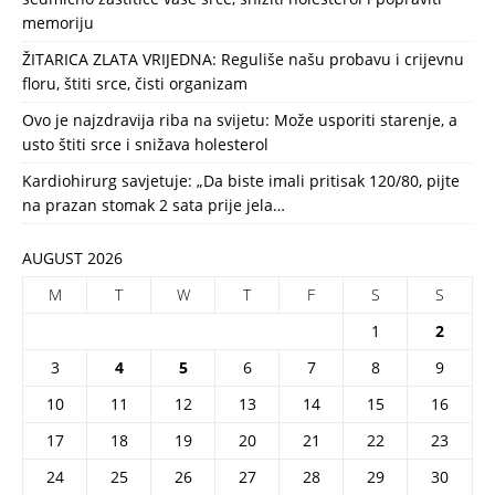
memoriju
ŽITARICA ZLATA VRIJEDNA: Reguliše našu probavu i crijevnu
floru, štiti srce, čisti organizam
Ovo je najzdravija riba na svijetu: Može usporiti starenje, a
usto štiti srce i snižava holesterol
Kardiohirurg savjetuje: „Da biste imali pritisak 120/80, pijte
na prazan stomak 2 sata prije jela…
AUGUST 2026
M
T
W
T
F
S
S
1
2
3
4
5
6
7
8
9
10
11
12
13
14
15
16
17
18
19
20
21
22
23
24
25
26
27
28
29
30