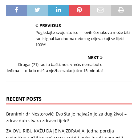
PREVIOUS
Pogledajte svoju stolicu — ovih 6 znakova može biti
rani signal karcinoma debelog crijeva koji se liječi
100%!
NEXT
Drugar (71) radi u bašti, nosi vreće, nema bol u
leđima — otkrio mi šta vježba svako jutro 15 minuta!
RECENT POSTS
Branimir dr Nestorović: Evo šta je najvažnije za dug život –
zdrav duh stvara zdravo tijelo?
ZA OVU RIBU KAŽU DA JE NAJZDRAVIJA: Jedna porcija
sedmično zaštitiće vaše srce, sniziti holesterol i popraviti