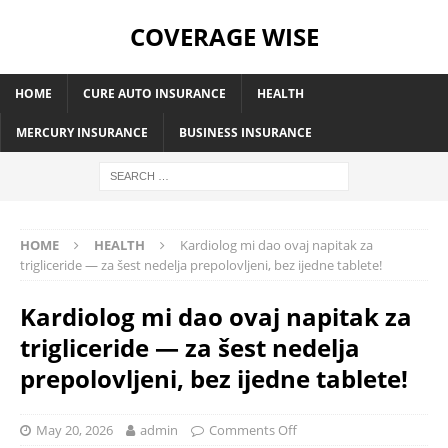
COVERAGE WISE
HOME
CURE AUTO INSURANCE
HEALTH
MERCURY INSURANCE
BUSINESS INSURANCE
HOME
HEALTH
Kardiolog mi dao ovaj napitak za
trigliceride — za šest nedelja prepolovljeni, bez ijedne tablete!
Kardiolog mi dao ovaj napitak za
trigliceride — za šest nedelja
prepolovljeni, bez ijedne tablete!
May 20, 2026
admin
Comments Off