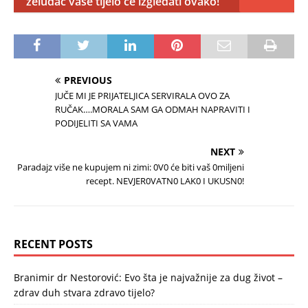
želudac vaše tijelo će izgledati ovako!
PREVIOUS
JUČE MI JE PRIJATELJICA SERVIRALA OVO ZA
RUČAK….MORALA SAM GA ODMAH NAPRAVITI I
PODIJELITI SA VAMA
NEXT
Paradajz više ne kupujem ni zimi: 0V0 će biti vaš 0miljeni
recept. NEVJER0VATN0 LAK0 I UKUSN0!
RECENT POSTS
Branimir dr Nestorović: Evo šta je najvažnije za dug život –
zdrav duh stvara zdravo tijelo?