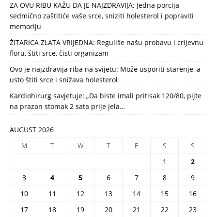
ZA OVU RIBU KAŽU DA JE NAJZDRAVIJA: Jedna porcija
sedmično zaštitiće vaše srce, sniziti holesterol i popraviti
memoriju
ŽITARICA ZLATA VRIJEDNA: Reguliše našu probavu i crijevnu
floru, štiti srce, čisti organizam
Ovo je najzdravija riba na svijetu: Može usporiti starenje, a
usto štiti srce i snižava holesterol
Kardiohirurg savjetuje: „Da biste imali pritisak 120/80, pijte
na prazan stomak 2 sata prije jela…
AUGUST 2026
M
T
W
T
F
S
S
1
2
3
4
5
6
7
8
9
10
11
12
13
14
15
16
17
18
19
20
21
22
23