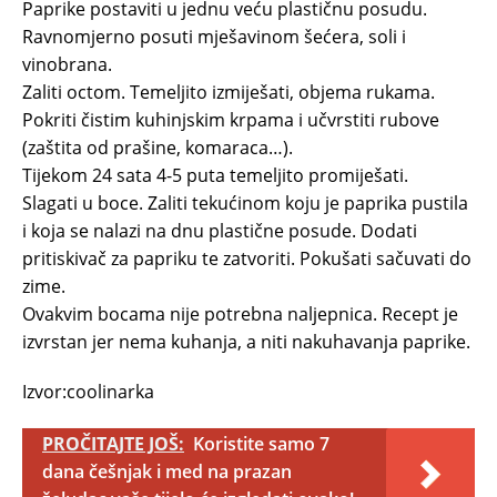
Paprike postaviti u jednu veću plastičnu posudu.
Ravnomjerno posuti mješavinom šećera, soli i
vinobrana.
Zaliti octom. Temeljito izmiješati, objema rukama.
Pokriti čistim kuhinjskim krpama i učvrstiti rubove
(zaštita od prašine, komaraca…).
Tijekom 24 sata 4-5 puta temeljito promiješati.
Slagati u boce. Zaliti tekućinom koju je paprika pustila
i koja se nalazi na dnu plastične posude. Dodati
pritiskivač za papriku te zatvoriti. Pokušati sačuvati do
zime.
Ovakvim bocama nije potrebna naljepnica. Recept je
izvrstan jer nema kuhanja, a niti nakuhavanja paprike.
Izvor:coolinarka
PROČITAJTE JOŠ:
Koristite samo 7
dana češnjak i med na prazan