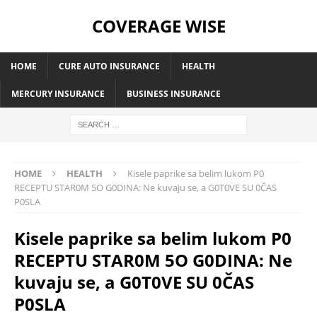
COVERAGE WISE
HOME
CURE AUTO INSURANCE
HEALTH
MERCURY INSURANCE
BUSINESS INSURANCE
HOME
HEALTH
Kisele paprike sa belim lukom P0
RECEPTU STAR0M 5O G0DINA: Ne kuvaju se, a G0T0VE SU 0ČAS
P0SLA
Kisele paprike sa belim lukom P0
RECEPTU STAR0M 5O G0DINA: Ne
kuvaju se, a G0T0VE SU 0ČAS
P0SLA