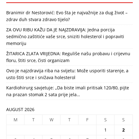
Branimir dr Nestorović: Evo šta je najvažnije za dug život –
zdrav duh stvara zdravo tijelo?
ZA OVU RIBU KAŽU DA JE NAJZDRAVIJA: Jedna porcija
sedmično zaštitiće vaše srce, sniziti holesterol i popraviti
memoriju
ŽITARICA ZLATA VRIJEDNA: Reguliše našu probavu i crijevnu
floru, štiti srce, čisti organizam
Ovo je najzdravija riba na svijetu: Može usporiti starenje, a
usto štiti srce i snižava holesterol
Kardiohirurg savjetuje: „Da biste imali pritisak 120/80, pijte
na prazan stomak 2 sata prije jela…
AUGUST 2026
M
T
W
T
F
S
S
1
2