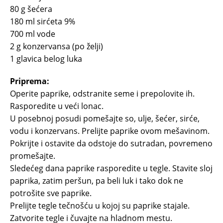
80 g šećera
180 ml sirćeta 9%
700 ml vode
2 g konzervansa (po želji)
1 glavica belog luka
Priprema:
Operite paprike, odstranite seme i prepolovite ih.
Rasporedite u veći lonac.
U posebnoj posudi pomešajte so, ulje, šećer, sirće,
vodu i konzervans. Prelijte paprike ovom mešavinom.
Pokrijte i ostavite da odstoje do sutradan, povremeno
promešajte.
Sledećeg dana paprike rasporedite u tegle. Stavite sloj
paprika, zatim peršun, pa beli luk i tako dok ne
potrošite sve paprike.
Prelijte tegle tečnošću u kojoj su paprike stajale.
Zatvorite tegle i čuvajte na hladnom mestu.