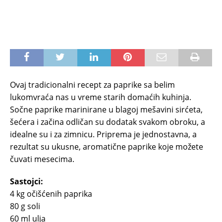
Ovaj tradicionalni recept za paprike sa belim
lukomvraća nas u vreme starih domaćih kuhinja.
Sočne paprike marinirane u blagoj mešavini sirćeta,
šećera i začina odličan su dodatak svakom obroku, a
idealne su i za zimnicu. Priprema je jednostavna, a
rezultat su ukusne, aromatične paprike koje možete
čuvati mesecima.
Sastojci:
4 kg očišćenih paprika
80 g soli
60 ml ulja