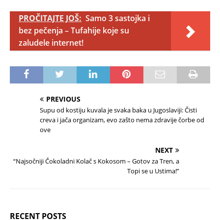
PROČITAJTE JOŠ:
Samo 3 sastojka i
bez pečenja – Tufahije koje su
zaludele internet!
PREVIOUS
Supu od kostiju kuvala je svaka baka u Jugoslaviji: Čisti
creva i jača organizam, evo zašto nema zdravije čorbe od
ove
NEXT
“Najsočniji Čokoladni Kolač s Kokosom – Gotov za Tren, a
Topi se u Ustima!”
RECENT POSTS