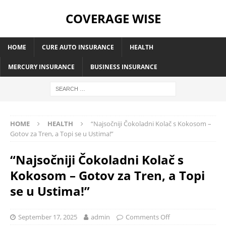
COVERAGE WISE
HOME
CURE AUTO INSURANCE
HEALTH
MERCURY INSURANCE
BUSINESS INSURANCE
HOME
HEALTH
“Najsočniji Čokoladni Kolač s Kokosom –
Gotov za Tren, a Topi se u Ustima!”
“Najsočniji Čokoladni Kolač s
Kokosom – Gotov za Tren, a Topi
se u Ustima!”
September 17, 2025
admin
Comments Off