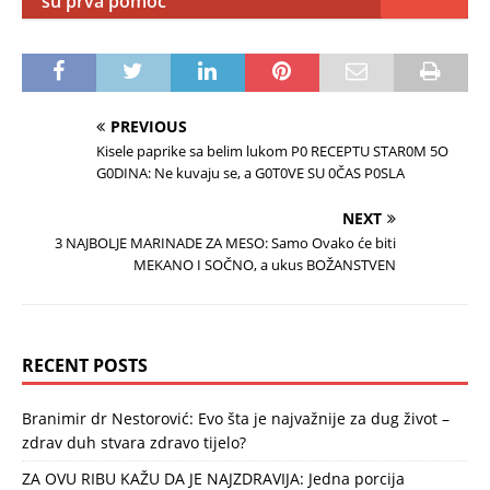
su prva pomoć
PREVIOUS
Kisele paprike sa belim lukom P0 RECEPTU STAR0M 5O
G0DINA: Ne kuvaju se, a G0T0VE SU 0ČAS P0SLA
NEXT
3 NAJBOLJE MARINADE ZA MESO: Samo Ovako će biti
MEKANO I SOČNO, a ukus BOŽANSTVEN
RECENT POSTS
Branimir dr Nestorović: Evo šta je najvažnije za dug život –
zdrav duh stvara zdravo tijelo?
ZA OVU RIBU KAŽU DA JE NAJZDRAVIJA: Jedna porcija