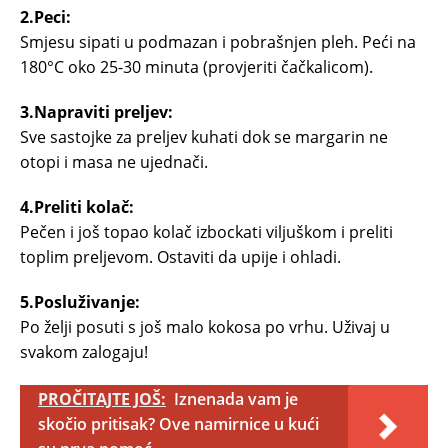
2.Peci:
Smjesu sipati u podmazan i pobrašnjen pleh. Peći na
180°C oko 25-30 minuta (provjeriti čačkalicom).
3.Napraviti preljev:
Sve sastojke za preljev kuhati dok se margarin ne
otopi i masa ne ujednači.
4.Preliti kolač:
Pečen i još topao kolač izbockati viljuškom i preliti
toplim preljevom. Ostaviti da upije i ohladi.
5.Posluživanje:
Po želji posuti s još malo kokosa po vrhu. Uživaj u
svakom zalogaju!
PROČITAJTE JOŠ:
Iznenada vam je
skočio pritisak? Ove namirnice u kući