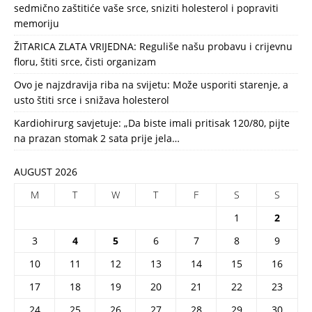
sedmično zaštitiće vaše srce, sniziti holesterol i popraviti
memoriju
ŽITARICA ZLATA VRIJEDNA: Reguliše našu probavu i crijevnu
floru, štiti srce, čisti organizam
Ovo je najzdravija riba na svijetu: Može usporiti starenje, a
usto štiti srce i snižava holesterol
Kardiohirurg savjetuje: „Da biste imali pritisak 120/80, pijte
na prazan stomak 2 sata prije jela…
AUGUST 2026
M
T
W
T
F
S
S
1
2
3
4
5
6
7
8
9
10
11
12
13
14
15
16
17
18
19
20
21
22
23
24
25
26
27
28
29
30