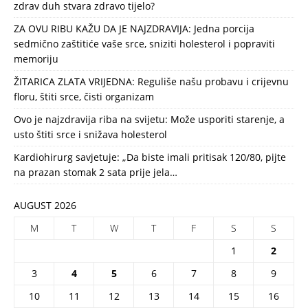
zdrav duh stvara zdravo tijelo?
ZA OVU RIBU KAŽU DA JE NAJZDRAVIJA: Jedna porcija
sedmično zaštitiće vaše srce, sniziti holesterol i popraviti
memoriju
ŽITARICA ZLATA VRIJEDNA: Reguliše našu probavu i crijevnu
floru, štiti srce, čisti organizam
Ovo je najzdravija riba na svijetu: Može usporiti starenje, a
usto štiti srce i snižava holesterol
Kardiohirurg savjetuje: „Da biste imali pritisak 120/80, pijte
na prazan stomak 2 sata prije jela…
AUGUST 2026
M
T
W
T
F
S
S
1
2
3
4
5
6
7
8
9
10
11
12
13
14
15
16