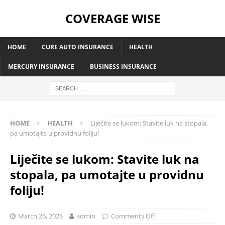
COVERAGE WISE
HOME
CURE AUTO INSURANCE
HEALTH
MERCURY INSURANCE
BUSINESS INSURANCE
HOME
HEALTH
Liječite se lukom: Stavite luk na stopala,
pa umotajte u providnu foliju!
Liječite se lukom: Stavite luk na
stopala, pa umotajte u providnu
foliju!
March 26, 2026
admin
Comments Off