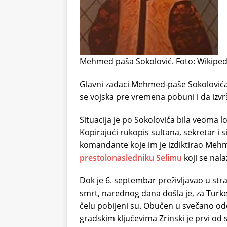
Mehmed paša Sokolović. Foto: Wikiped
Glavni zadaci Mehmed-paše Sokolovića 
se vojska pre vremena pobuni i da izvr
Situacija je po Sokolovića bila veoma lo
Kopirajući rukopis sultana, sekretar i 
komandante koje im je izdiktirao Mehm
prestolonasledniku Selimu
koji se nal
Dok je 6. septembar preživljavao u str
smrt, narednog dana došla je, za Turke
čelu pobijeni su. Obučen u svečano od
gradskim ključevima Zrinski je prvi od s