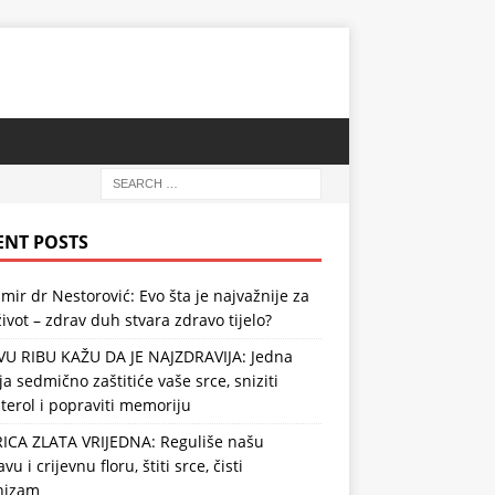
ENT POSTS
mir dr Nestorović: Evo šta je najvažnije za
ivot – zdrav duh stvara zdravo tijelo?
VU RIBU KAŽU DA JE NAJZDRAVIJA: Jedna
ja sedmično zaštitiće vaše srce, sniziti
terol i popraviti memoriju
RICA ZLATA VRIJEDNA: Reguliše našu
vu i crijevnu floru, štiti srce, čisti
nizam