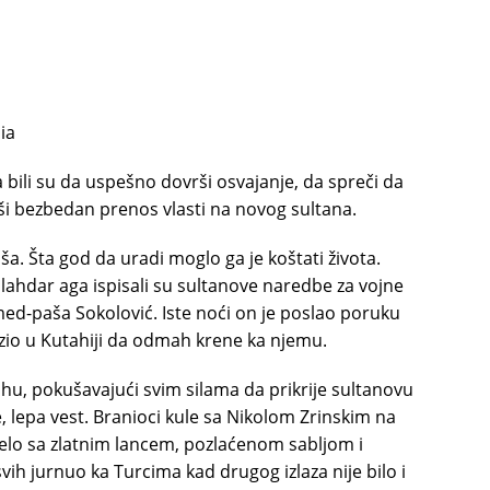
ia
bili su da uspešno dovrši osvajanje, da spreči da
ši bezbedan prenos vlasti na novog sultana.
ša. Šta god da uradi moglo ga je koštati života.
silahdar aga ispisali su sultanove naredbe za vojne
ed-paša Sokolović. Iste noći on je poslao poruku
azio u Kutahiji da odmah krene ka njemu.
ahu, pokušavajući svim silama da prikrije sultanovu
, lepa vest. Branioci kule sa Nikolom Zrinskim na
elo sa zlatnim lancem, pozlaćenom sabljom i
vih jurnuo ka Turcima kad drugog izlaza nije bilo i