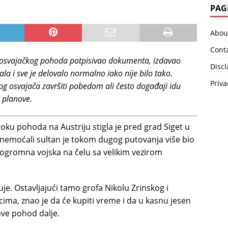
PAG
Abou
Cont
 osvajačkog pohoda potpisivao dokumenta, izdavao
Disc
la i sve je delovalo normalno iako nije bilo tako.
Priva
kog osvajača završiti pobedom ali često događaji idu
i planove.
oku pohoda na Austriju stigla je pred grad Siget u
Onemoćali sultan je tokom dugog putovanja više bio
je ogromna vojska na čelu sa velikim vezirom
vuje. Ostavljajući tamo grofa Nikolu Zrinskog i
cima, znao je da će kupiti vreme i da u kasnu jesen
ave pohod dalje.