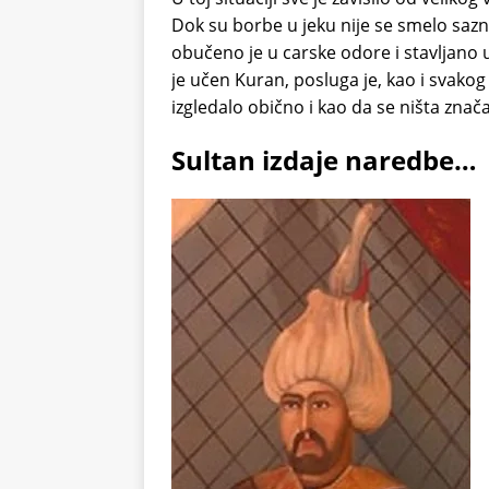
Dok su borbe u jeku nije se smelo saz
obučeno je u carske odore i stavljano 
je učen Kuran, posluga je, kao i svakog 
izgledalo obično i kao da se ništa znač
Sultan izdaje naredbe…