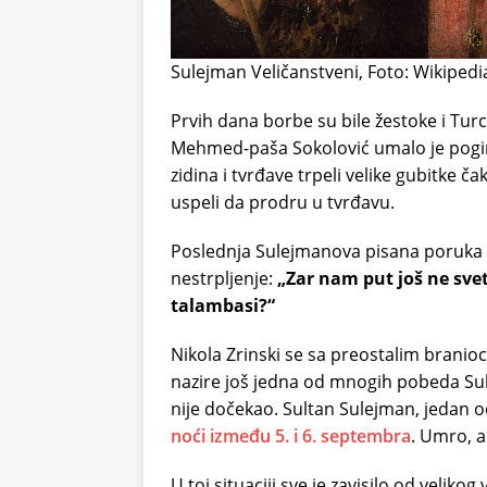
Sulejman Veličanstveni, Foto: Wikipedi
Prvih dana borbe su bile žestoke i Turc
Mehmed-paša Sokolović umalo je pogi
zidina i tvrđave trpeli velike gubitke 
uspeli da prodru u tvrđavu.
Poslednja Sulejmanova pisana poruka v
nestrpljenje:
„Zar nam put još ne sve
talambasi?“
Nikola Zrinski se sa preostalim branio
nazire još jedna od mnogih pobeda Sul
nije dočekao. Sultan Sulejman, jedan 
noći između 5. i 6. septembra
. Umro, al
U toj situaciji sve je zavisilo od veli