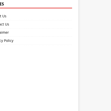
ES
t Us
act Us
laimer
cy Policy