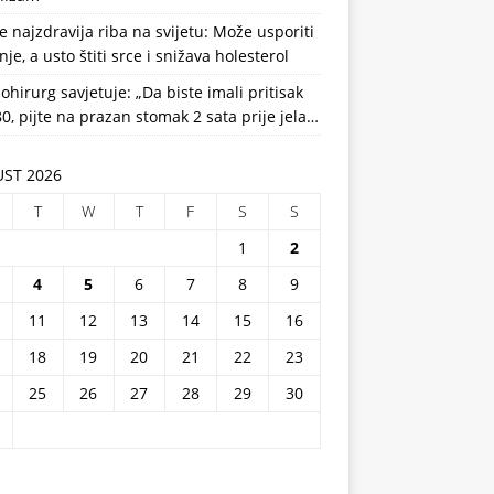
e najzdravija riba na svijetu: Može usporiti
nje, a usto štiti srce i snižava holesterol
ohirurg savjetuje: „Da biste imali pritisak
0, pijte na prazan stomak 2 sata prije jela…
ST 2026
T
W
T
F
S
S
1
2
4
5
6
7
8
9
11
12
13
14
15
16
18
19
20
21
22
23
25
26
27
28
29
30