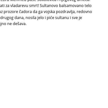
nati za vladarevu smrt! Sultanovo balsamovano telo
uz prozore čadora da ga vojska pozdravlja, redovno
drugog dana, nosila jelo i piće sultanu i sve je
ajno ne dešava.