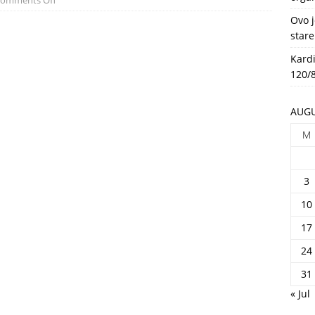
omments Off
HEALTH
Ovo j
stare
Kardi
120/8
AUGU
M
3
10
17
24
31
« Jul