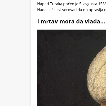
Napad Turaka počeo je 5. avgusta 1566.
Nadalje će svi verovati da on upravlj
I mrtav mora da vlada…