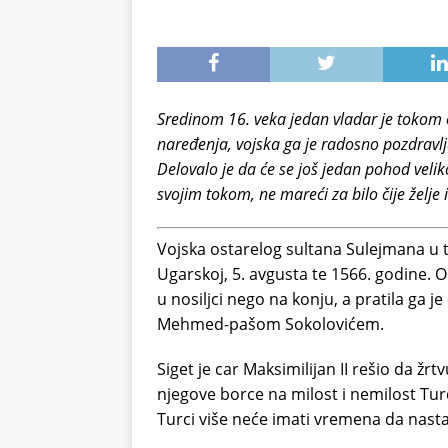
Sredinom 16. veka jedan vladar je tokom
naređenja, vojska ga je radosno pozdravlja
Delovalo je da će se još jedan pohod veli
svojim tokom, ne mareći za bilo čije želje 
Vojska ostarelog sultana Sulejmana u t
Ugarskoj, 5. avgusta te 1566. godine. 
u nosiljci nego na konju, a pratila ga 
Mehmed-pašom Sokolovićem.
Siget je car Maksimilijan II rešio da žrt
njegove borce na milost i nemilost Tur
Turci više neće imati vremena da nast