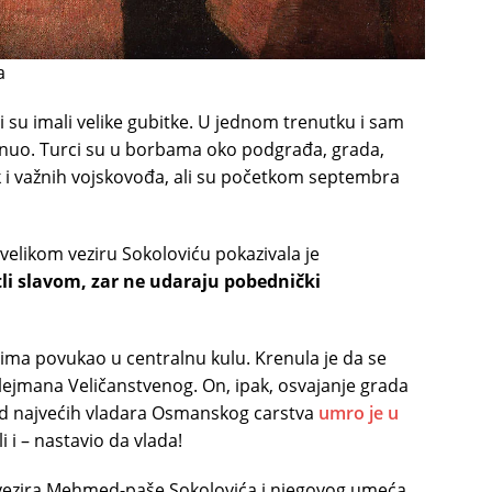
a
i su imali velike gubitke. U jednom trenutku i sam
nuo. Turci su u borbama oko podgrađa, grada,
čak i važnih vojskovođa, ali su početkom septembra
elikom veziru Sokoloviću pokazivala je
tli slavom, zar ne udaraju pobednički
cima povukao u centralnu kulu. Krenula je da se
ejmana Veličanstvenog. On, ipak, osvajanje grada
od najvećih vladara Osmanskog carstva
umro je u
i i – nastavio da vlada!
kog vezira Mehmed-paše Sokolovića i njegovog umeća.