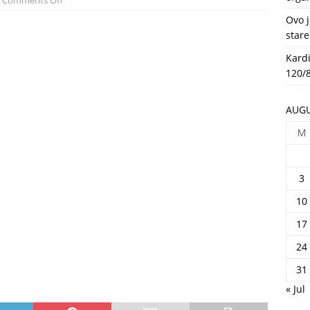
Comments Off
HEALTH
Ovo j
stare
Kardi
120/8
AUGU
M
3
10
17
24
31
« Jul