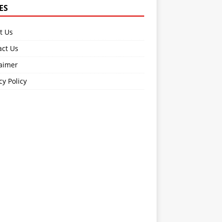
ES
t Us
act Us
laimer
cy Policy