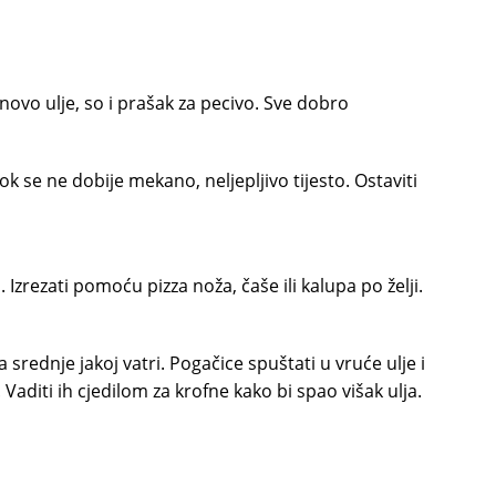
inovo ulje, so i prašak za pecivo. Sve dobro
k se ne dobije mekano, neljepljivo tijesto. Ostaviti
 Izrezati pomoću pizza noža, čaše ili kalupa po želji.
na srednje jakoj vatri. Pogačice spuštati u vruće ulje i
Vaditi ih cjedilom za krofne kako bi spao višak ulja.