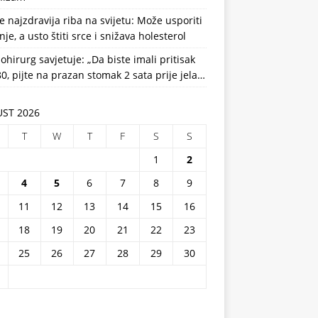
e najzdravija riba na svijetu: Može usporiti
nje, a usto štiti srce i snižava holesterol
ohirurg savjetuje: „Da biste imali pritisak
0, pijte na prazan stomak 2 sata prije jela…
ST 2026
T
W
T
F
S
S
1
2
4
5
6
7
8
9
11
12
13
14
15
16
18
19
20
21
22
23
25
26
27
28
29
30