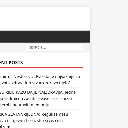
ENT POSTS
mir dr Nestorović: Evo šta je najvažnije za
ivot – zdrav duh stvara zdravo tijelo?
VU RIBU KAŽU DA JE NAJZDRAVIJA: Jedna
ja sedmično zaštitiće vaše srce, sniziti
terol i popraviti memoriju
RICA ZLATA VRIJEDNA: Reguliše našu
vu i crijevnu floru, štiti srce, čisti
nizam