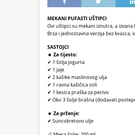
MEKANI PUFASTI UŠTIPCI
Ovi uštipci su mekani iznutra, a izvana 
Brza i jednostavna verzija bez kvasca, id
SASTOJCI
🔸 Za tijesto:
✔ 1 šolja jogurta
✔ 1 jaje
✔ 2 kašike maslinovog ulja
✔ 1 ravna kašičica soli
✔ 1 kesica praška za pecivo
✔ Oko 3 šolje brašna (dodavati postep
🔸 Za prženje:
✔ Suncokretovo ulje
📏 Mjera šolje: 200 ml