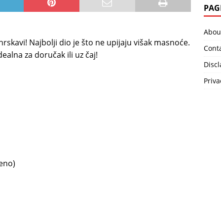
PAG
Abou
hrskavi! Najbolji dio je što ne upijaju višak masnoće.
Cont
ealna za doručak ili uz čaj!
Disc
Priva
eno)