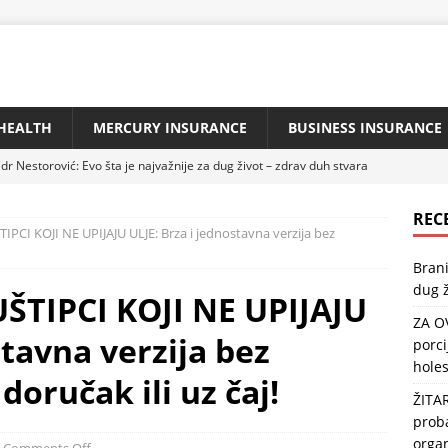
HEALTH
MERCURY INSURANCE
BUSINESS INSURANCE
dr Nestorović: Evo šta je najvažnije za dug život – zdrav duh stvara
REC
PCI KOJI NE UPIJAJU ULJE: Brza i jednostavna verzija bez
IBU KAŽU DA JE NAJZDRAVIJA: Jedna porcija sedmično zaštitiće
Brani
 i popraviti memoriju
HEALTH
dug ž
ŠTIPCI KOJI NE UPIJAJU
ZLATA VRIJEDNA: Reguliše našu probavu i crijevnu floru, štiti srce,
ZA O
stavna verzija bez
porci
holes
jzdravija riba na svijetu: Može usporiti starenje, a usto štiti srce i
doručak ili uz čaj!
ŽITA
TH
proba
urg savjetuje: „Da biste imali pritisak 120/80, pijte na prazan
orga