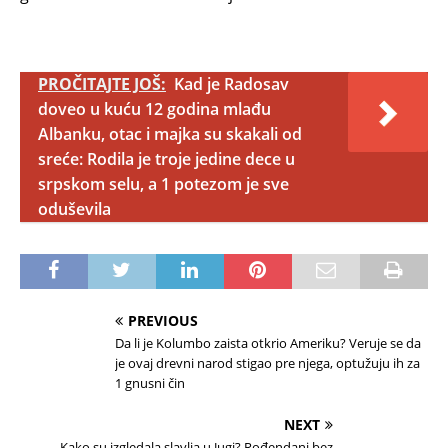
PROČITAJTE JOŠ:
Kad je Radosav
doveo u kuću 12 godina mlađu
Albanku, otac i majka su skakali od
sreće: Rodila je troje jedine dece u
srpskom selu, a 1 potezom je sve
oduševila
PREVIOUS
Da li je Kolumbo zaista otkrio Ameriku? Veruje se da
je ovaj drevni narod stigao pre njega, optužuju ih za
1 gnusni čin
NEXT
Kako su izgledala slavlja u Jugi? Rođendani bez