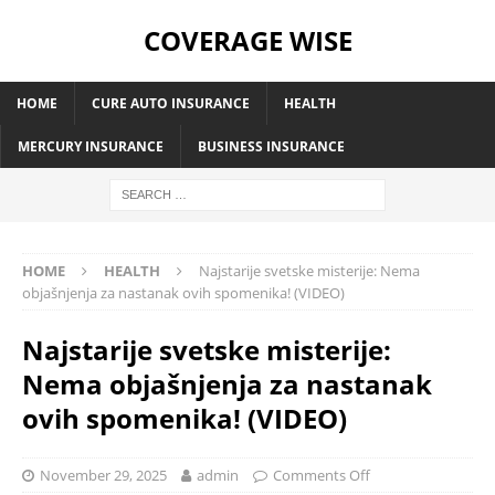
COVERAGE WISE
HOME
CURE AUTO INSURANCE
HEALTH
MERCURY INSURANCE
BUSINESS INSURANCE
HOME
HEALTH
Najstarije svetske misterije: Nema
objašnjenja za nastanak ovih spomenika! (VIDEO)
Najstarije svetske misterije:
Nema objašnjenja za nastanak
ovih spomenika! (VIDEO)
November 29, 2025
admin
Comments Off