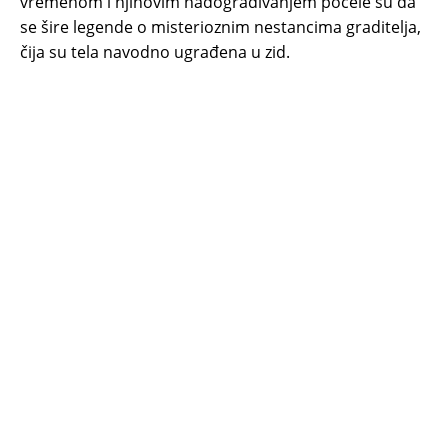
vremenom i njihovim nadograđivanjem počele su da
se šire legende o misterioznim nestancima graditelja,
čija su tela navodno ugrađena u zid.