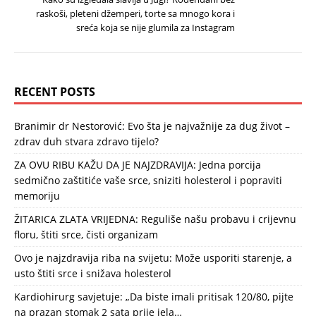
raskoši, pleteni džemperi, torte sa mnogo kora i
sreća koja se nije glumila za Instagram
RECENT POSTS
Branimir dr Nestorović: Evo šta je najvažnije za dug život –
zdrav duh stvara zdravo tijelo?
ZA OVU RIBU KAŽU DA JE NAJZDRAVIJA: Jedna porcija
sedmično zaštitiće vaše srce, sniziti holesterol i popraviti
memoriju
ŽITARICA ZLATA VRIJEDNA: Reguliše našu probavu i crijevnu
floru, štiti srce, čisti organizam
Ovo je najzdravija riba na svijetu: Može usporiti starenje, a
usto štiti srce i snižava holesterol
Kardiohirurg savjetuje: „Da biste imali pritisak 120/80, pijte
na prazan stomak 2 sata prije jela…