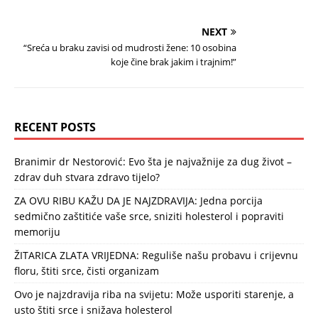
NEXT
“Sreća u braku zavisi od mudrosti žene: 10 osobina
koje čine brak jakim i trajnim!”
RECENT POSTS
Branimir dr Nestorović: Evo šta je najvažnije za dug život –
zdrav duh stvara zdravo tijelo?
ZA OVU RIBU KAŽU DA JE NAJZDRAVIJA: Jedna porcija
sedmično zaštitiće vaše srce, sniziti holesterol i popraviti
memoriju
ŽITARICA ZLATA VRIJEDNA: Reguliše našu probavu i crijevnu
floru, štiti srce, čisti organizam
Ovo je najzdravija riba na svijetu: Može usporiti starenje, a
usto štiti srce i snižava holesterol