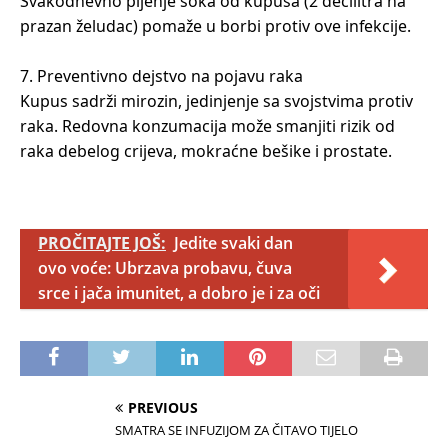
Svakodnevno pijenje soka od kupusa (2 decilitra na
prazan želudac) pomaže u borbi protiv ove infekcije.
7. Preventivno dejstvo na pojavu raka
Kupus sadrži mirozin, jedinjenje sa svojstvima protiv
raka. Redovna konzumacija može smanjiti rizik od
raka debelog crijeva, mokraćne bešike i prostate.
PROČITAJTE JOŠ:
Jedite svaki dan
ovo voće: Ubrzava probavu, čuva
srce i jača imunitet, a dobro je i za oči
PREVIOUS
SMATRA SE INFUZIJOM ZA ČITAVO TIJELO