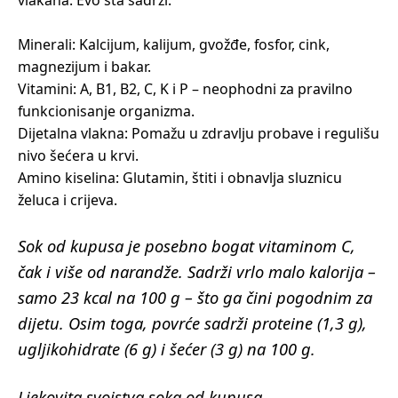
vlakana. Evo šta sadrži:
Minerali: Kalcijum, kalijum, gvožđe, fosfor, cink,
magnezijum i bakar.
Vitamini: A, B1, B2, C, K i P – neophodni za pravilno
funkcionisanje organizma.
Dijetalna vlakna: Pomažu u zdravlju probave i regulišu
nivo šećera u krvi.
Amino kiselina: Glutamin, štiti i obnavlja sluznicu
želuca i crijeva.
Sok od kupusa je posebno bogat vitaminom C,
čak i više od narandže. Sadrži vrlo malo kalorija –
samo 23 kcal na 100 g – što ga čini pogodnim za
dijetu. Osim toga, povrće sadrži proteine ​​(1,3 g),
ugljikohidrate (6 g) i šećer (3 g) na 100 g.
Ljekovita svojstva soka od kupusa