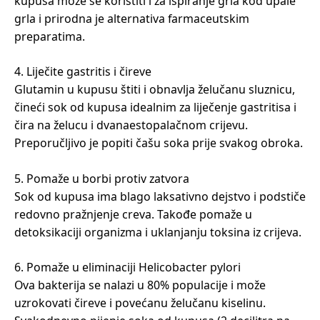
kupusa može se koristiti i za ispiranje grla kod upale
grla i prirodna je alternativa farmaceutskim
preparatima.
4. Liječite gastritis i čireve
Glutamin u kupusu štiti i obnavlja želučanu sluznicu,
čineći sok od kupusa idealnim za liječenje gastritisa i
čira na želucu i dvanaestopalačnom crijevu.
Preporučljivo je popiti čašu soka prije svakog obroka.
5. Pomaže u borbi protiv zatvora
Sok od kupusa ima blago laksativno dejstvo i podstiče
redovno pražnjenje creva. Takođe pomaže u
detoksikaciji organizma i uklanjanju toksina iz crijeva.
6. Pomaže u eliminaciji Helicobacter pylori
Ova bakterija se nalazi u 80% populacije i može
uzrokovati čireve i povećanu želučanu kiselinu.