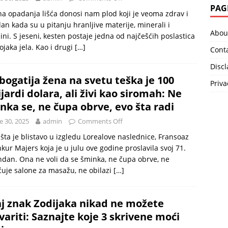
PAG
a opadanja lišća donosi nam plod koji je veoma zdrav i
dan kada su u pitanju hranljive materije, minerali i
Abou
ini. S jeseni, kesten postaje jedna od najčešćih poslastica
tojaka jela. Kao i drugi
[…]
Cont
Disc
bogatija žena na svetu teška je 100
Priva
ijardi dolara, ali živi kao siromah: Ne
nka se, ne čupa obrve, evo šta radi
e 30, 2025
admin
Comments Off
šta je blistavo u izgledu Lorealove naslednice, Fransoaz
kur Majers koja je u julu ove godine proslavila svoj 71.
dan. Ona ne voli da se šminka, ne čupa obrve, ne
uje salone za masažu, ne obilazi
[…]
j znak Zodijaka nikad ne možete
variti: Saznajte koje 3 skrivene moći