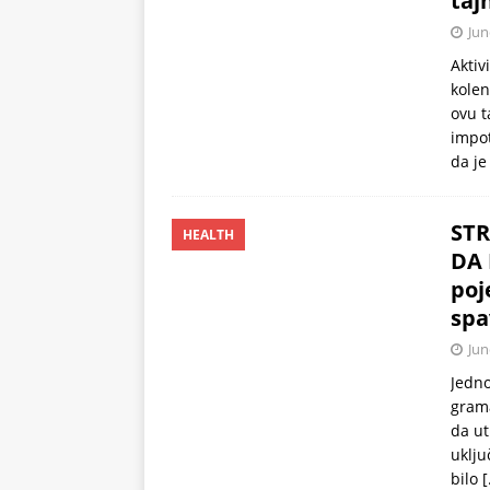
taj
Jun
Aktiv
kolen
ovu t
impot
da j
STR
HEALTH
DA 
poj
spa
Jun
Jedno
grama
da ut
uklju
bilo
[