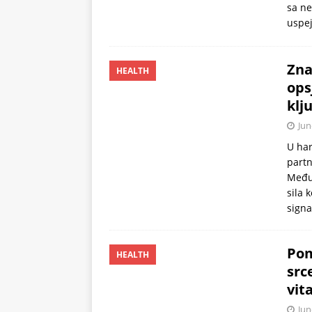
sa ne
stomak 2 sata prije jela…
uspe
Zna
HEALTH
ops
klj
Jun
U har
partn
Među
sila 
signa
Pom
HEALTH
src
vit
Jun