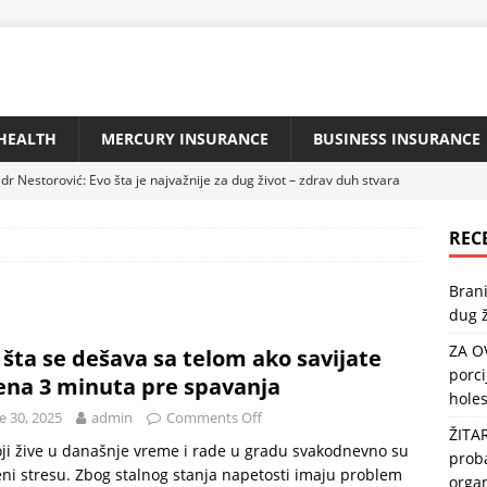
HEALTH
MERCURY INSURANCE
BUSINESS INSURANCE
dr Nestorović: Evo šta je najvažnije za dug život – zdrav duh stvara
REC
IBU KAŽU DA JE NAJZDRAVIJA: Jedna porcija sedmično zaštitiće
Brani
 i popraviti memoriju
HEALTH
dug ž
ZLATA VRIJEDNA: Reguliše našu probavu i crijevnu floru, štiti srce,
ZA O
 šta se dešava sa telom ako savijate
porci
ena 3 minuta pre spavanja
holes
jzdravija riba na svijetu: Može usporiti starenje, a usto štiti srce i
e 30, 2025
admin
Comments Off
ŽITA
TH
oji žive u današnje vreme i rade u gradu svakodnevno su
proba
eni stresu. Zbog stalnog stanja napetosti imaju problem
urg savjetuje: „Da biste imali pritisak 120/80, pijte na prazan
orga