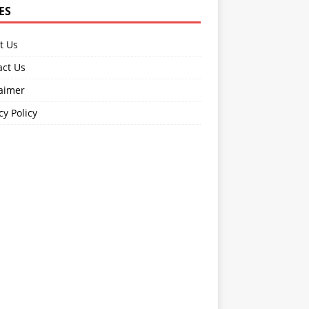
ES
t Us
act Us
laimer
cy Policy