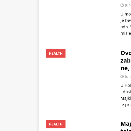
Jun
U mo
je be
određ
misle
Ovo
HEALTH
zab
ne,
Jun
U Ho
i dos
Majkl
je pr
Mag
HEALTH