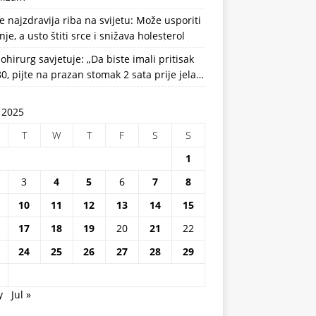
e najzdravija riba na svijetu: Može usporiti
nje, a usto štiti srce i snižava holesterol
ohirurg savjetuje: „Da biste imali pritisak
0, pijte na prazan stomak 2 sata prije jela…
 2025
T
W
T
F
S
S
1
3
4
5
6
7
8
10
11
12
13
14
15
17
18
19
20
21
22
24
25
26
27
28
29
y
Jul »