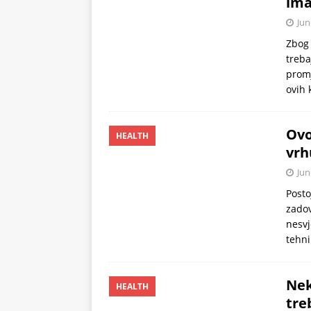
ima
Jun
Zbog 
treba
promj
ovih 
Ovo
HEALTH
vrh
Jun
Posto
zadov
nesvj
tehni
Nek
HEALTH
tre