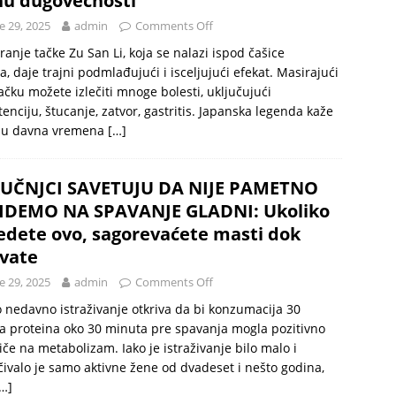
nu dugovečnosti
e 29, 2025
admin
Comments Off
iranje tačke Zu San Li, koja se nalazi ispod čašice
a, daje trajni podmlađujući i isceljujući efekat. Masirajući
ačku možete izlečiti mnoge bolesti, uključujući
enciju, štucanje, zatvor, gastritis. Japanska legenda kaže
e u davna vremena
[…]
UČNJCI SAVETUJU DA NIJE PAMETNO
IDEMO NA SPAVANJE GLADNI: Ukoliko
edete ovo, sagorevaćete masti dok
vate
e 29, 2025
admin
Comments Off
 nedavno istraživanje otkriva da bi konzumacija 30
 proteina oko 30 minuta pre spavanja mogla pozitivno
iče na metabolizam. Iako je istraživanje bilo malo i
čivalo je samo aktivne žene od dvadeset i nešto godina,
…]