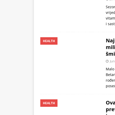
Sezon
vrije
vitam
i sas
Naj
HEALTH
mil
šmi
Jun
Malo 
Betan
rođen
poseć
Ova
HEALTH
pre