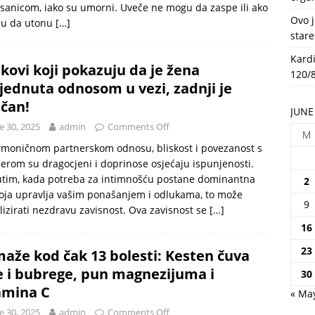
sanicom, iako su umorni. Uveče ne mogu da zaspe ili ako
HEALTH
Ovo j
ju da utonu
[…]
stare
Kardi
kovi koji pokazuju da je žena
120/8
jednuta odnosom u vezi, zadnji je
učan!
JUNE
e 30, 2025
admin
Comments Off
M
moničnom partnerskom odnosu, bliskost i povezanost s
erom su dragocjeni i doprinose osjećaju ispunjenosti.
tim, kada potreba za intimnošću postane dominantna
2
koja upravlja vašim ponašanjem i odlukama, to može
9
lizirati nezdravu zavisnost. Ova zavisnost se
[…]
16
23
aže kod čak 13 bolesti: Kesten čuva
e i bubrege, pun magnezijuma i
30
amina C
« Ma
e 30, 2025
admin
Comments Off