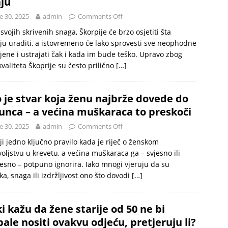
ju
e 30, 2025
admin
Comments Off
svojih skrivenih snaga, Škorpije će brzo osjetiti šta
ju uraditi, a istovremeno će lako sprovesti sve neophodne
ene i ustrajati čak i kada im bude teško. Upravo zbog
kvaliteta Škoprije su često prilično
[…]
 je stvar koja ženu najbrže dovede do
unca – a većina muškaraca to preskoči
e 30, 2025
admin
Comments Off
ji jedno ključno pravilo kada je riječ o ženskom
oljstvu u krevetu, a većina muškaraca ga – svjesno ili
esno – potpuno ignorira. Iako mnogi vjeruju da su
ka, snaga ili izdržljivost ono što dovodi
[…]
i kažu da žene starije od 50 ne bi
bale nositi ovakvu odjeću, pretjeruju li?