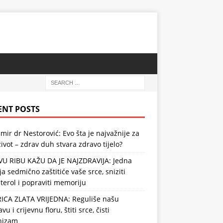
ENT POSTS
mir dr Nestorović: Evo šta je najvažnije za
ivot – zdrav duh stvara zdravo tijelo?
VU RIBU KAŽU DA JE NAJZDRAVIJA: Jedna
ja sedmično zaštitiće vaše srce, sniziti
terol i popraviti memoriju
RICA ZLATA VRIJEDNA: Reguliše našu
vu i crijevnu floru, štiti srce, čisti
nizam