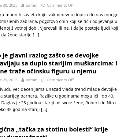
e 30, 2025
admin
Comments Off
ru modnih savjeta koji svakodnevno dopiru do nas mnogo
smislenih zabrana, pogotovo onih koji se tiču odijevanja u
enoj životnoj dobi. Vjerovali ili ne, i dalje postoje ljudi koji
 da žene starije
[…]
 je glavni razlog zašto se devojke
avljaju sa duplo starijim muškarcima: I
 ne traže očinsku figuru u njemu
e 29, 2025
admin
Comments Off
livudu već decenijama unazad vlada trend mlade devojke
ta starijeg parnera. Razlike u godinama mogu ići i do 40.
 Daglas je 25 godina stariji od svoje žene, Robert de Niro
eko 35 godina stariji
[…]
ična „tačka za stotinu bolesti“ krije