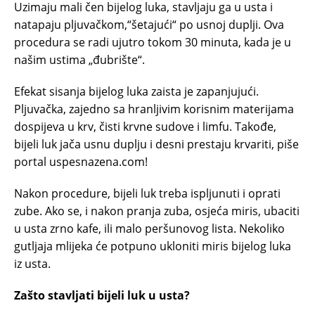
Uzimaju mali čen bijelog luka, stavljaju ga u usta i
natapaju pljuvačkom,“šetajući“ po usnoj duplji. Ova
procedura se radi ujutro tokom 30 minuta, kada je u
našim ustima „đubrište“.
Efekat sisanja bijelog luka zaista je zapanjujući.
Pljuvačka, zajedno sa hranljivim korisnim materijama
dospijeva u krv, čisti krvne sudove i limfu. Takođe,
bijeli luk jača usnu duplju i desni prestaju krvariti, piše
portal uspesnazena.com!
Nakon procedure, bijeli luk treba ispljunuti i oprati
zube. Ako se, i nakon pranja zuba, osjeća miris, ubaciti
u usta zrno kafe, ili malo peršunovog lista. Nekoliko
gutljaja mlijeka će potpuno ukloniti miris bijelog luka
iz usta.
Zašto stavljati bijeli luk u usta?