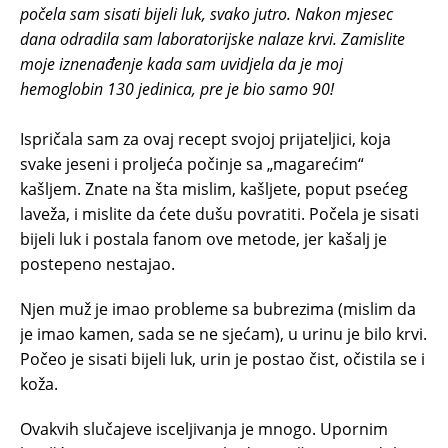
počela sam sisati bijeli luk, svako jutro. Nakon mjesec
dana odradila sam laboratorijske nalaze krvi. Zamislite
moje iznenađenje kada sam uvidjela da je moj
hemoglobin 130 jedinica, pre je bio samo 90!
Ispričala sam za ovaj recept svojoj prijateljici, koja
svake jeseni i proljeća počinje sa „magarećim“
kašljem. Znate na šta mislim, kašljete, poput psećeg
laveža, i mislite da ćete dušu povratiti. Počela je sisati
bijeli luk i postala fanom ove metode, jer kašalj je
postepeno nestajao.
Njen muž je imao probleme sa bubrezima (mislim da
je imao kamen, sada se ne sjećam), u urinu je bilo krvi.
Počeo je sisati bijeli luk, urin je postao čist, očistila se i
koža.
Ovakvih slučajeve isceljivanja je mnogo. Upornim