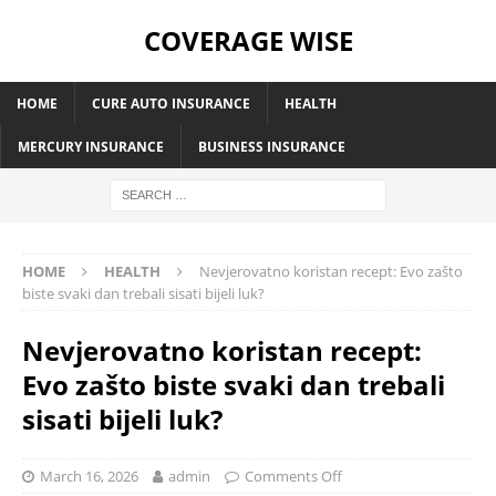
COVERAGE WISE
HOME
CURE AUTO INSURANCE
HEALTH
MERCURY INSURANCE
BUSINESS INSURANCE
HOME
HEALTH
Nevjerovatno koristan recept: Evo zašto
biste svaki dan trebali sisati bijeli luk?
Nevjerovatno koristan recept:
Evo zašto biste svaki dan trebali
sisati bijeli luk?
March 16, 2026
admin
Comments Off