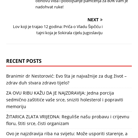
obnovu vida i poboljšanje pamćenja za 80% vam je
nadohvat ruke!
NEXT
Lov koji je trajao 12 godina: Priča o Vladu Šipčiću i
tajni koja je šokirala cijelu Jugoslaviju
RECENT POSTS
Branimir dr Nestorović: Evo šta je najvažnije za dug život –
zdrav duh stvara zdravo tijelo?
ZA OVU RIBU KAŽU DA JE NAJZDRAVIJA: Jedna porcija
sedmično zaštitiće vaše srce, sniziti holesterol i popraviti
memoriju
ŽITARICA ZLATA VRIJEDNA: Reguliše našu probavu i crijevnu
floru, štiti srce, čisti organizam
Ovo je najzdravija riba na svijetu: Može usporiti starenje, a