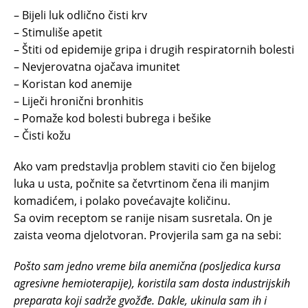
– Bijeli luk odlično čisti krv
– Stimuliše apetit
– Štiti od epidemije gripa i drugih respiratornih bolesti
– Nevjerovatna ojačava imunitet
– Koristan kod anemije
– Liječi hronični bronhitis
– Pomaže kod bolesti bubrega i bešike
– Čisti kožu
Ako vam predstavlja problem staviti cio čen bijelog
luka u usta, počnite sa četvrtinom čena ili manjim
komadićem, i polako povećavajte količinu.
Sa ovim receptom se ranije nisam susretala. On je
zaista veoma djelotvoran. Provjerila sam ga na sebi:
Pošto sam jedno vreme bila anemična (posljedica kursa
agresivne hemioterapije), koristila sam dosta industrijskih
preparata koji sadrže gvožđe. Dakle, ukinula sam ih i