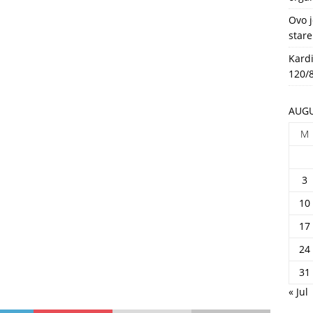
HEALTH
Ovo j
stare
Kardi
120/8
AUGU
M
3
10
17
24
31
« Jul