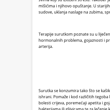
mišićima i njihovo opuštanje. U starij
sudove, uklanja naslage na zubima, sprj
Terapije surutkom poznate su u liječe
hormonalnih problema, gojaznosti i pro
arterija.
Surutka se konzumira tako što se kašika
ishrani. Pomaže i kod različitih tegob
bolesti crijeva, poremećaji apetita i go
bakterijama ili gljivicama te za lečenj