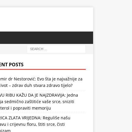
ENT POSTS
mir dr Nestorović: Evo šta je najvažnije za
ivot – zdrav duh stvara zdravo tijelo?
VU RIBU KAŽU DA JE NAJZDRAVIJA: Jedna
ja sedmično zaštitiće vaše srce, sniziti
terol i popraviti memoriju
RICA ZLATA VRIJEDNA: Reguliše našu
vu i crijevnu floru, štiti srce, čisti
nizam