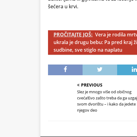
šećera u krvi.
PROČITAJTE JOŠ:
Vera je rodila mrt
ukrala je drugu bebu: Pa pred kraj ž
sudbine, sve stiglo na naplatu
PREVIOUS
Slez je mnogo više od običnog
cveća!Evo zašto treba da ga uzga
svom dvorištu – i kako da jedete 
njegov deo