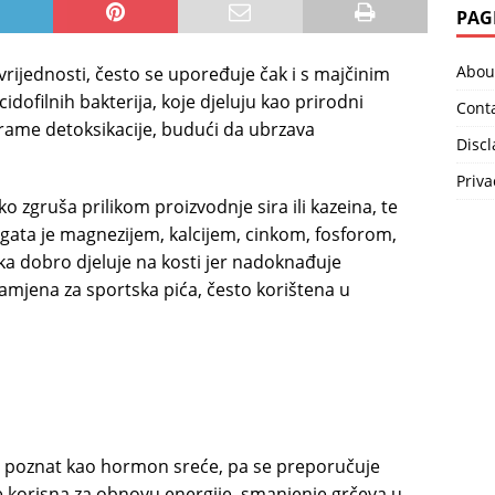
PAG
Abou
rijednosti, često se upoređuje čak i s majčinim
dofilnih bakterija, koje djeluju kao prirodni
Cont
rograme detoksikacije, budući da ubrzava
Disc
Priva
o zgruša prilikom proizvodnje sira ili kazeina, te
ogata je magnezijem, kalcijem, cinkom, fosforom,
ka dobro djeluje na kosti jer nadoknađuje
e zamjena za sportska pića, često korištena u
n, poznat kao hormon sreće, pa se preporučuje
je korisna za obnovu energije, smanjenje grčeva u