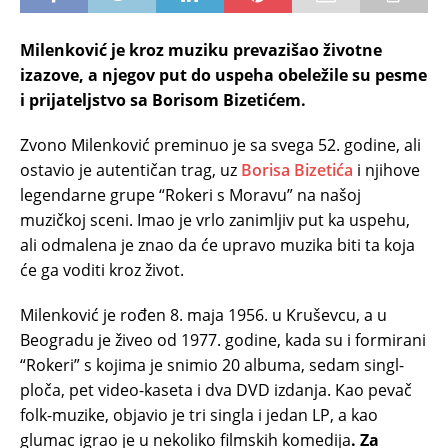
Milenković je kroz muziku prevazišao životne
izazove, a njegov put do uspeha obeležile su pesme
i prijateljstvo sa Borisom Bizetićem.
Zvono Milenković preminuo je sa svega 52. godine, ali
ostavio je autentičan trag, uz
Borisa Bizetića
i njihove
legendarne grupe “Rokeri s Moravu” na našoj
muzičkoj sceni. Imao je vrlo zanimljiv put ka uspehu,
ali odmalena je znao da će upravo muzika biti ta koja
će ga voditi kroz život.
Milenković je rođen 8. maja 1956. u Kruševcu, a u
Beogradu je živeo od 1977. godine, kada su i formirani
“Rokeri” s kojima je snimio 20 albuma, sedam singl-
ploča, pet video-kaseta i dva DVD izdanja. Kao pevač
folk-muzike, objavio je tri singla i jedan LP, a kao
glumac igrao je u nekoliko filmskih komedija
. Za