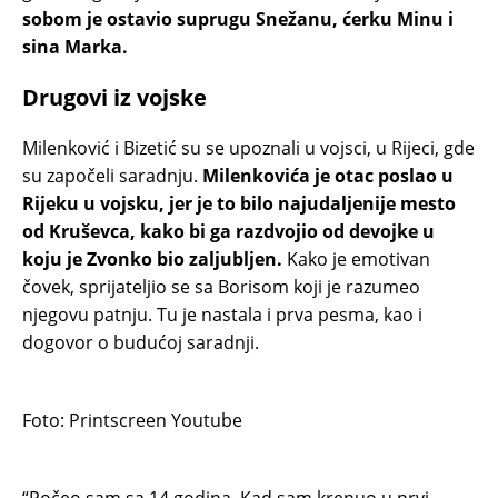
sobom je ostavio suprugu Snežanu, ćerku Minu i
sina Marka.
Drugovi iz vojske
Milenković i Bizetić su se upoznali u vojsci, u Rijeci, gde
su započeli saradnju.
Milenkovića je otac poslao u
Rijeku u vojsku, jer je to bilo najudaljenije mesto
od Kruševca, kako bi ga razdvojio od devojke u
koju je Zvonko bio zaljubljen.
Kako je emotivan
čovek, sprijateljio se sa Borisom koji je razumeo
njegovu patnju. Tu je nastala i prva pesma, kao i
dogovor o budućoj saradnji.
Foto: Printscreen Youtube
“Počeo sam sa 14 godina. Kad sam krenuo u prvi