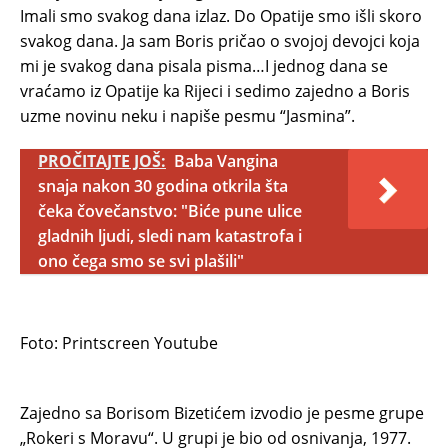
Imali smo svakog dana izlaz. Do Opatije smo išli skoro
svakog dana. Ja sam Boris pričao o svojoj devojci koja
mi je svakog dana pisala pisma…I jednog dana se
vraćamo iz Opatije ka Rijeci i sedimo zajedno a Boris
uzme novinu neku i napiše pesmu “Jasmina”.
PROČITAJTE JOŠ:
Baba Vangina
snaja nakon 30 godina otkrila šta
čeka čovečanstvo: "Biće pune ulice
gladnih ljudi, sledi nam katastrofa i
ono čega smo se svi plašili"
Foto: Printscreen Youtube
Zajedno sa Borisom Bizetićem izvodio je pesme grupe
„Rokeri s Moravu“. U grupi je bio od osnivanja, 1977.