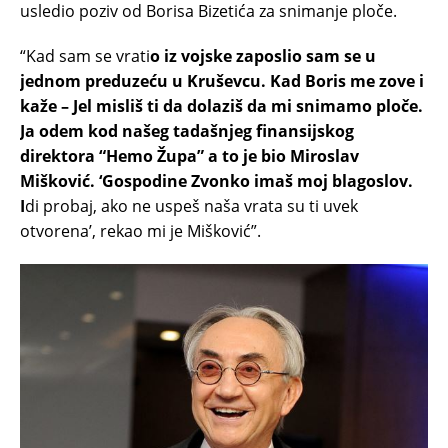
usledio poziv od Borisa Bizetića za snimanje ploče.
“Kad sam se vrati
o iz vojske zaposlio sam se u
jednom preduzeću u Kruševcu. Kad Boris me zove i
kaže – Jel misliš ti da dolaziš da mi snimamo ploče.
Ja odem kod našeg tadašnjeg finansijskog
direktora “Hemo Župa” a to je bio Miroslav
Mišković. ‘Gospodine Zvonko imaš moj blagoslov.
I
di probaj, ako ne uspeš naša vrata su ti uvek
otvorena’, rekao mi je Mišković”.