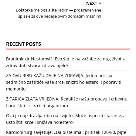
NEXT
Doktorka me pitala šta radim — proširene vene
splasle za dve nedelje ovim domaćim maznim!
RECENT POSTS
Branimir dr Nestorović: Evo šta je najvažnije za dug život –
zdrav duh stvara zdravo tijelo?
ZA OVU RIBU KAŽU DA JE NAJZDRAVIJA: Jedna porcija
sedmično zaštitiće vaše srce, sniziti holesterol i popraviti
memoriju
ŽITARICA ZLATA VRIJEDNA: Reguliše našu probavu i crijevnu
floru, štiti srce, čisti organizam
Ovo je najzdravija riba na svijetu: Može usporiti starenje, a
usto štiti srce i snižava holesterol
Kardiohirurg savjetuje: „Da biste imali pritisak 120/80, pijte