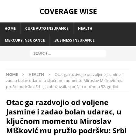
COVERAGE WISE
HOME
CURE AUTO INSURANCE
HEALTH
MERCURY INSURANCE
BUSINESS INSURANCE
HOME
HEALTH
Otac ga razdvojio od voljene Jasmine i
zadao bolan udarac, u ključnom momentu Miroslav Mišković mu
pružio podršku: Srbi ga obožavali, skončao mučno u 52. godini
Otac ga razdvojio od voljene
Jasmine i zadao bolan udarac, u
ključnom momentu Miroslav
Mišković mu pružio podršku: Srbi