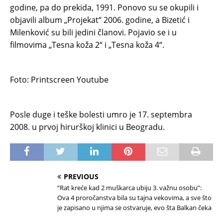
godine, pa do prekida, 1991. Ponovo su se okupili i
objavili album „Projekat“ 2006. godine, a Bizetić i
Milenković su bili jedini članovi. Pojavio se i u
filmovima „Tesna koža 2“ i „Tesna koža 4“.
Foto: Printscreen Youtube
Posle duge i teške bolesti umro je 17. septembra
2008. u prvoj hirurškoj klinici u Beogradu.
PREVIOUS
“Rat kreće kad 2 muškarca ubiju 3. važnu osobu”:
Ova 4 proročanstva bila su tajna vekovima, a sve što
je zapisano u njima se ostvaruje, evo šta Balkan čeka