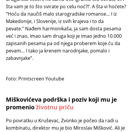
šta vam je to što svirate po celu noć?!’. A šta vi hoćete?
“Hoću da naučiš malo starogradske romanse… I iz
Makedonije, i Slovenije, iz svih krajeva i to da
pevate.” Nađem harmonikaša, ja sam dosta pesama
već i znao, imao sam druga koji je imao jedno 10.000
zapisanih pesama pa od njega proberem koje ću da
pevam… I tako ja krenem narodnjake, pomalo i
zabavnjake”.
Foto: Printscreen Youtube
Miškovićeva podrška i poziv koji mu je
promenio
životnu priču
Po povratku u Kruševac, Zvonko je počeo da radi u
kombinatu, direktor mu je bio Miroslav Mišković. Ali je