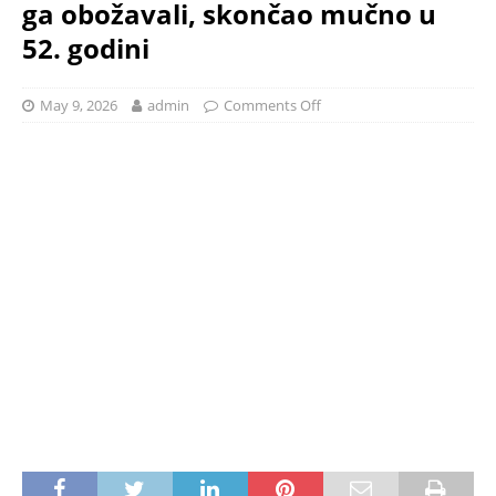
ga obožavali, skončao mučno u
52. godini
May 9, 2026
admin
Comments Off