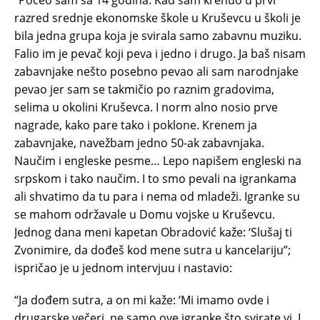
razred srednje ekonomske škole u Kruševcu u školi je
bila jedna grupa koja je svirala samo zabavnu muziku.
Falio im je pevač koji peva i jedno i drugo. Ja baš nisam
zabavnjake nešto posebno pevao ali sam narodnjake
pevao jer sam se takmičio po raznim gradovima,
selima u okolini Kruševca. I norm alno nosio prve
nagrade, kako pare tako i poklone. Krenem ja
zabavnjake, navežbam jedno 50-ak zabavnjaka.
Naučim i engleske pesme… Lepo napišem engleski na
srpskom i tako naučim. I to smo pevali na igrankama
ali shvatimo da tu para i nema od mladeži. Igranke su
se mahom održavale u Domu vojske u Kruševcu.
Jednog dana meni kapetan Obradović kaže: ‘Slušaj ti
Zvonimire, da dođeš kod mene sutra u kancelariju”;
ispričao je u jednom intervjuu i nastavio:
“Ja dođem sutra, a on mi kaže: ‘Mi imamo ovde i
drugarske večeri, ne samo ove igranke što svirate vi. I